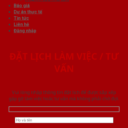
Báo giá
Dự án thực tế
Tin tức
Liên hệ
Đăng nhập
ĐẶT LỊCH LÀM VIỆC / TƯ
VẤN
Vui lòng nhập thông tin đặt lịch để được sắp xếp
gặp gỡ làm việc hoăc tư vấn mà không phải chờ đợi.