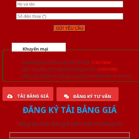
Khuyến mại
Quà tặng đồ nội thất trang trí lên đến
1.000.000đ
Giảm trực tiếp khi mua đơn hàng lớn hơn
3.000.000đ
Nhiều ưu đãi lớn khi đăng ký tài khoản thành viên thân thiết
TẢI BẢNG GIÁ
ĐĂNG KÝ TƯ VẤN
ĐĂNG KÝ TẢI BẢNG GIÁ
Đăng ký nhận báo giá mới nhất từ chúng tôi