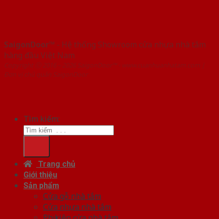
SaigonDoor™
- Hệ thống Showroom cửa nhựa nhà tắm
hàng đầu Việt Nam
Copyright ⓒ 2016 – 2026 SaigonDoor™ - www.cuanhuanhatam.com |
Đơn vị chủ quản SaigonDoor
Tìm kiếm:
Trang chủ
Giới thiệu
Sản phẩm
Cửa gỗ nhà tắm
Cửa nhựa nhà tắm
Phụ kiện cửa nhà tắm