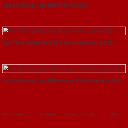
Cửa Gỗ Chống Cháy MDF P1R4-C1-SGD
Cửa Thép Chống Cháy 2P 2 tay co thuy luc-a-SGD
Cửa Gỗ Chống Cháy MDF Veneer P1R5 Xoan Đào-SGD
Với kinh nghiệm nhiêu năm nghiên cứu cửa theo tiêu chuẩn công nghệ Châu
Âu.Chúng tôi tự tin là nhà sản xuất & cung cấp hàng đầu tại Việt Nam!