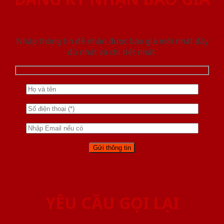
Nhập thông tin để nhận được báo giá mới nhât đầy
đủ nhất và chi tiết nhất.
YÊU CẦU GỌI LẠI