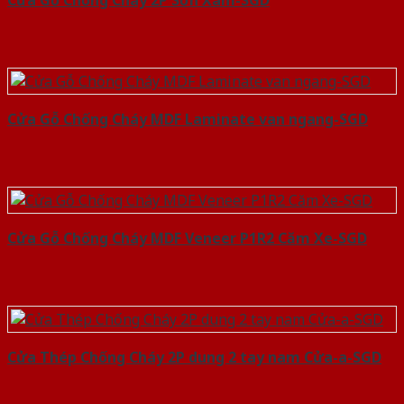
Cửa Gỗ Chống Cháy 2P Sơn Xám-SGD
Cửa Gỗ Chống Cháy MDF Laminate van ngang-SGD
Cửa Gỗ Chống Cháy MDF Veneer P1R2 Căm Xe-SGD
Cửa Thép Chống Cháy 2P dung 2 tay nam Cửa-a-SGD