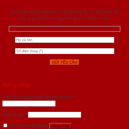
Vui lòng nhập thông tin để chúng tôi có thể liên hệ
với quý khách trong thời gian nhanh nhất.
Đăng nhập
Tên tài khoản hoặc địa chỉ email
*
Mật khẩu
*
Ghi nhớ mật khẩu
Đăng nhập