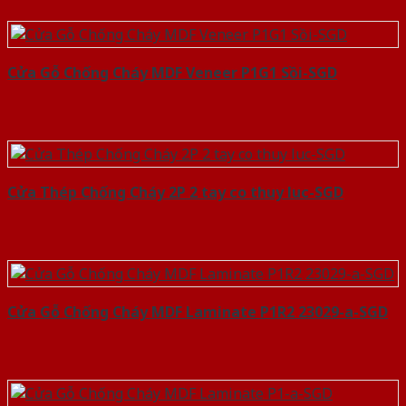
Cửa Gỗ Chống Cháy MDF Veneer P1G1 Sồi-SGD
Cửa Thép Chống Cháy 2P 2 tay co thuy luc-SGD
Cửa Gỗ Chống Cháy MDF Laminate P1R2 23029-a-SGD