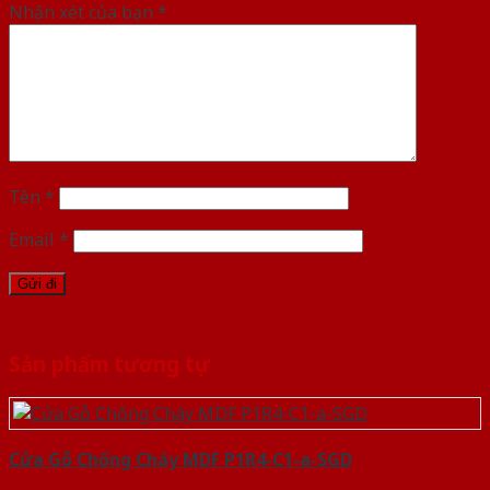
Nhận xét của bạn
*
Tên
*
Email
*
Sản phẩm tương tự
Cửa Gỗ Chống Cháy MDF P1R4-C1-a-SGD