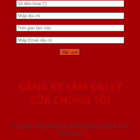
ĐĂNG KÝ LÀM ĐẠI LÝ
CỦA CHÚNG TÔI
Vui lòng nhập thông tin để đăng ký làm đại lý của
chúng tôi