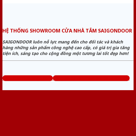
HỆ THỐNG SHOWROOM CỬA NHÀ TẮM SAIGONDOOR
SAIGONDOOR luôn nỗ lực mang đến cho đối tác và khách
hàng những sản phẩm công nghệ cao cấp, có giá trị gia tăng
tiện ích, sáng tạo cho cộng đồng một tương lai tốt đẹp hơn!
www.cuanhuavango.com
Tổng đài tư vấn miễn phí: 0824.400.400