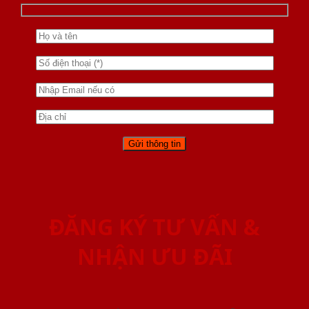
ĐĂNG KÝ TƯ VẤN &
NHẬN ƯU ĐÃI