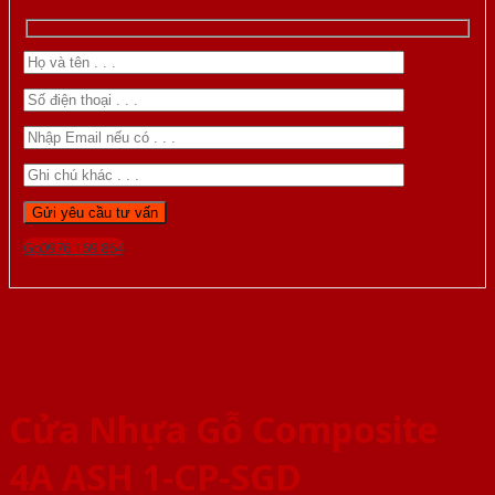
Gọi 0976.169.864
Cửa Nhựa Gỗ Composite
4A ASH 1-CP-SGD