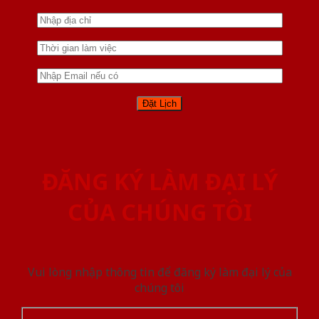
ĐĂNG KÝ LÀM ĐẠI LÝ
CỦA CHÚNG TÔI
Vui lòng nhập thông tin để đăng ký làm đại lý của
chúng tôi