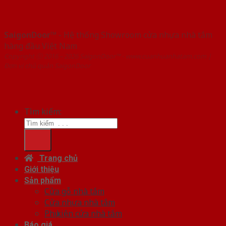
SaigonDoor™
- Hệ thống Showroom cửa nhựa nhà tắm
hàng đầu Việt Nam
Copyright ⓒ 2016 – 2026 SaigonDoor™ - www.cuanhuanhatam.com |
Đơn vị chủ quản SaigonDoor
Tìm kiếm:
Trang chủ
Giới thiệu
Sản phẩm
Cửa gỗ nhà tắm
Cửa nhựa nhà tắm
Phụ kiện cửa nhà tắm
Báo giá