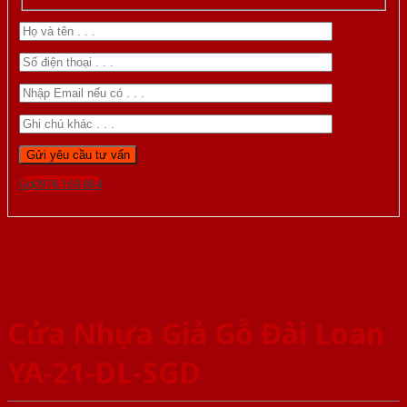
Gọi 0976.169.864
Cửa Nhựa Giả Gỗ Đài Loan
YA-21-DL-SGD