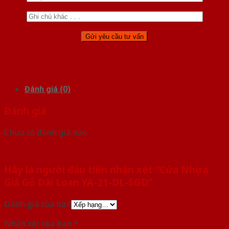
Đánh giá (0)
Đánh giá
Chưa có đánh giá nào.
Hãy là người đầu tiên nhận xét “Cửa Nhựa
Giả Gỗ Đài Loan YA-21-DL-SGD”
Đánh giá của bạn
Nhận xét của bạn
*