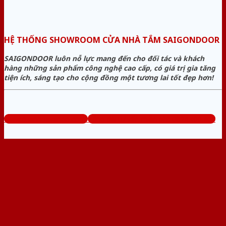
HỆ THỐNG SHOWROOM CỬA NHÀ TẮM SAIGONDOOR
SAIGONDOOR luôn nỗ lực mang đến cho đối tác và khách
hàng những sản phẩm công nghệ cao cấp, có giá trị gia tăng
tiện ích, sáng tạo cho cộng đồng một tương lai tốt đẹp hơn!
www.cuanhuavango.com
Tổng đài tư vấn miễn phí: 0824.400.400