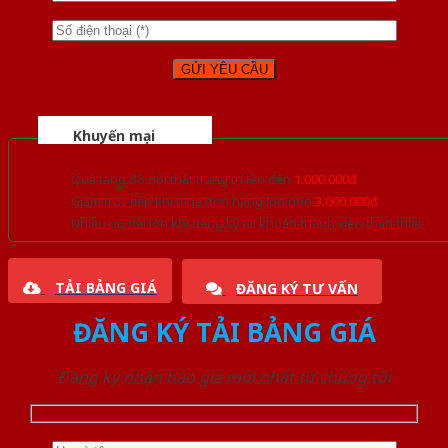
Khuyến mại
Quà tặng đồ nội thất trang trí lên đến
1.000.000đ
Giảm trực tiếp khi mua đơn hàng lớn hơn
3.000.000đ
Nhiều ưu đãi lớn khi đăng ký tài khoản thành viên thân thiết
TẢI BẢNG GIÁ
ĐĂNG KÝ TƯ VẤN
ĐĂNG KÝ TẢI BẢNG GIÁ
Đăng ký nhận báo giá mới nhất từ chúng tôi