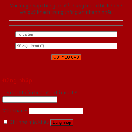
Vui lòng nhập thông tin để chúng tôi có thể liên hệ
với quý khách trong thời gian nhanh nhất.
Đăng nhập
Tên tài khoản hoặc địa chỉ email
*
Mật khẩu
*
Ghi nhớ mật khẩu
Đăng nhập