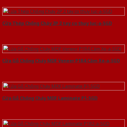
Cửa Thép Chống Cháy 2P 2 tay co thuy luc-a-SGD
Cửa Gỗ Chống Cháy MDF Veneer P1R4 Căm Xe-a-SGD
Cửa Gỗ Chống Cháy MDF Laminate P1-SGD