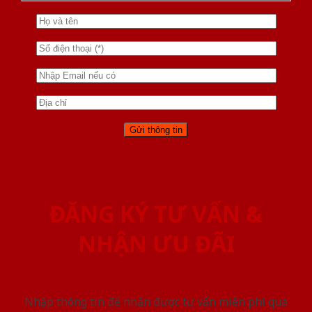
ĐĂNG KÝ TƯ VẤN &
NHẬN ƯU ĐÃI
Nhập thông tin để nhận được tư vấn miễn phí qua