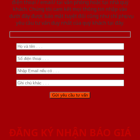
điện thoại / email/ tại văn phòng hoặc tại nhà quý
khách. Chúng tôi cam kết mọi thông tin nhập vào
dưới đây được bảo mật tuyệt đối cũng như chỉ phục vụ
yêu cầu tư vấn duy nhất của quý khách tại đây.
ĐĂNG KÝ NHẬN BÁO GIÁ