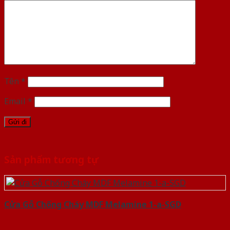
Tên
*
Email
*
Sản phẩm tương tự
Cửa Gỗ Chống Cháy MDF Melamine 1-a-SGD