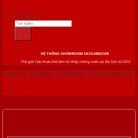
Tìm kiếm:
HỆ THỐNG SHOWROOM SAIGONDOOR
Thế giới Cửa nhựa nhà tắm lõi thép chống nước tại Sài Gòn từ 2010
Trang chủ
/
Sản phẩm
/
CỬA NHỰA
/
Cửa Nhựa Đài Loan