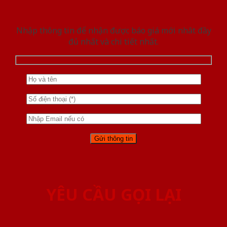
Nhập thông tin để nhận được báo giá mới nhât đầy
đủ nhất và chi tiết nhất.
YÊU CẦU GỌI LẠI