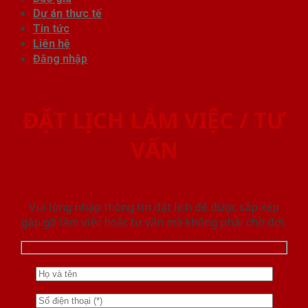
Dự án thực tế
Tin tức
Liên hệ
Đăng nhập
ĐẶT LỊCH LÀM VIỆC / TƯ
VẤN
Vui lòng nhập thông tin đặt lịch để được sắp xếp
gặp gỡ làm việc hoăc tư vấn mà không phải chờ đợi.