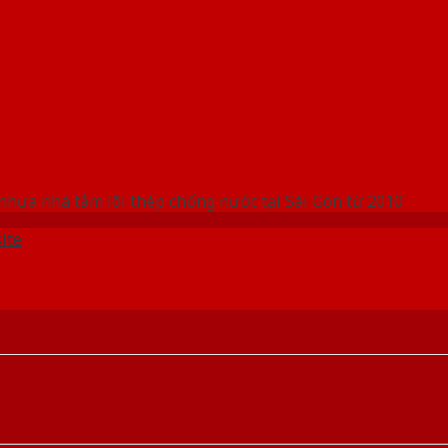
 THỐNG SHOWROOM SAIGONDOOR
nhựa nhà tắm lõi thép chống nước tại Sài Gòn từ 2010
ite