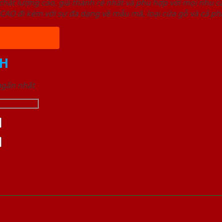
ất lượng cao, giá thành rẻ nhất và phù hợp với mọi nhu cầ
 đi kèm với sự đa dạng về mẫu mã, loại cửa gỗ và cả phâ
H
 ngắn nhất