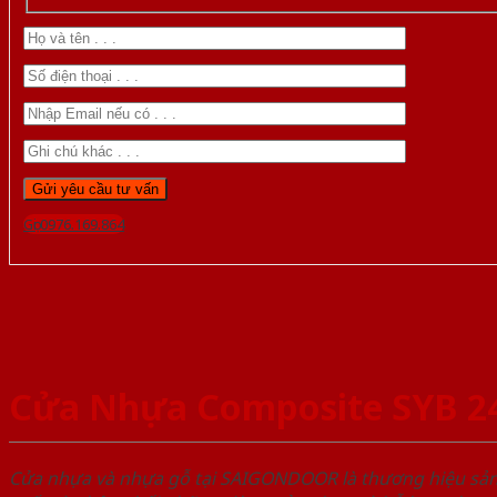
Gọi 0976.169.864
Cửa Nhựa Composite SYB 2
Cửa nhựa và nhựa gỗ tại SAIGONDOOR là thương hiệu s