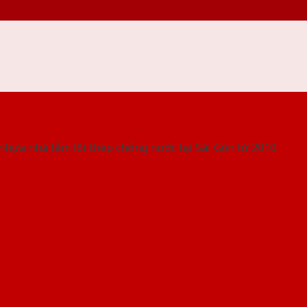
 THỐNG SHOWROOM SAIGONDOOR
nhựa nhà tắm lõi thép chống nước tại Sài Gòn từ 2010