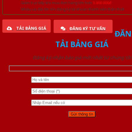
Giảm trực tiếp khi mua đơn hàng lớn hơn
3.000.000đ
Nhiều ưu đãi lớn khi đăng ký tài khoản thành viên thân thiết
TẢI BẢNG GIÁ
ĐĂNG KÝ TƯ VẤN
ĐĂN
TẢI BẢNG GIÁ
Đăng ký nhận báo giá mới nhất từ chúng tôi