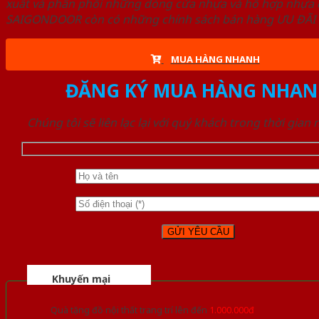
xuất và phân phối những dòng cửa nhựa và hỗ hợp nhựa ch
SAIGONDOOR còn có những chính sách bán hàng ƯU ĐÃI CAO
MUA HÀNG NHANH
ĐĂNG KÝ MUA HÀNG NHAN
Chúng tôi sẽ liên lạc lại với quý khách trong thời gian
Khuyến mại
Quà tặng đồ nội thất trang trí lên đến
1.000.000đ