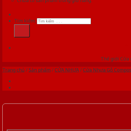
Chưa có sản phẩm trong giỏ hàng.
Tìm kiếm:
HỆ
Thế giới Cửa 
Trang chủ
/
Sản phẩm
/
CỬA NHỰA
/
Cửa Nhựa Gỗ Compos