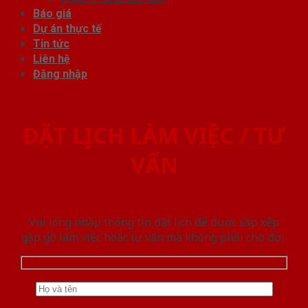
Báo giá
Dự án thực tế
Tin tức
Liên hệ
Đăng nhập
ĐẶT LỊCH LÀM VIỆC / TƯ
VẤN
Vui lòng nhập thông tin đặt lịch để được sắp xếp
gặp gỡ làm việc hoăc tư vấn mà không phải chờ đợi.