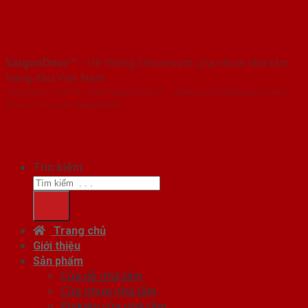
SaigonDoor™
- Hệ thống Showroom cửa nhựa nhà tắm
hàng đầu Việt Nam
Copyright ⓒ 2016 – 2026 SaigonDoor™ - www.cuanhuanhatam.com |
Đơn vị chủ quản SaigonDoor
Tìm kiếm:
Trang chủ
Giới thiệu
Sản phẩm
Cửa gỗ nhà tắm
Cửa nhựa nhà tắm
Phụ kiện cửa nhà tắm