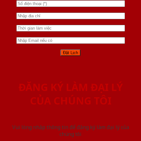
ĐĂNG KÝ LÀM ĐẠI LÝ
CỦA CHÚNG TÔI
Vui lòng nhập thông tin để đăng ký làm đại lý của
chúng tôi