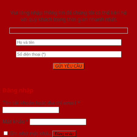
Vui lòng nhập thông tin để chúng tôi có thể liên hệ
với quý khách trong thời gian nhanh nhất.
Đăng nhập
Tên tài khoản hoặc địa chỉ email
*
Mật khẩu
*
Ghi nhớ mật khẩu
Đăng nhập