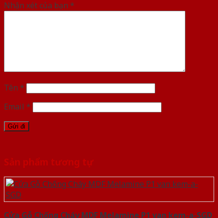
Nhận xét của bạn
*
Tên
*
Email
*
Sản phẩm tương tự
Cửa Gỗ Chống Cháy MDF Melamine P1 van kem-a-SGD