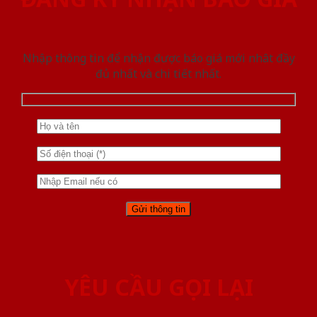
Nhập thông tin để nhận được báo giá mới nhât đầy
đủ nhất và chi tiết nhất.
YÊU CẦU GỌI LẠI