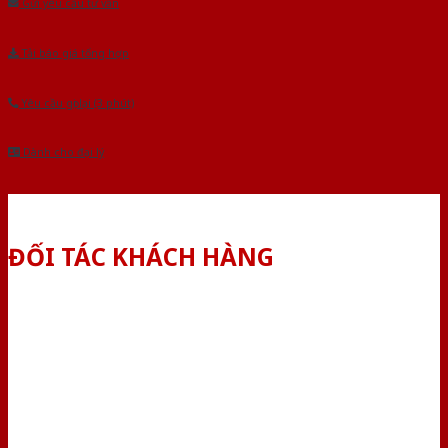
Gửi yêu cầu tư vấn
Tải báo giá tổng hợp
Yêu cầu gọi lại (3 phút)
Dành cho đại lý
ĐỐI TÁC KHÁCH HÀNG