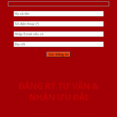
ĐĂNG KÝ TƯ VẤN &
NHẬN ƯU ĐÃI