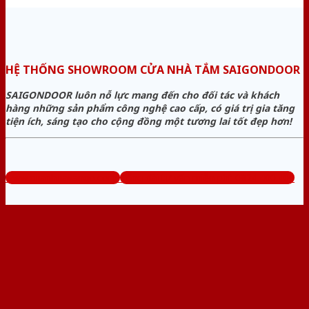
HỆ THỐNG SHOWROOM CỬA NHÀ TẮM SAIGONDOOR
SAIGONDOOR luôn nỗ lực mang đến cho đối tác và khách
hàng những sản phẩm công nghệ cao cấp, có giá trị gia tăng
tiện ích, sáng tạo cho cộng đồng một tương lai tốt đẹp hơn!
www.cuanhuavango.com
Tổng đài tư vấn miễn phí: 0824.400.400