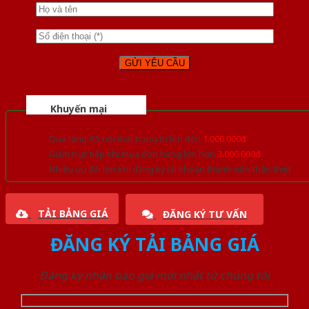
Khuyến mại
Quà tặng đồ nội thất trang trí lên đến
1.000.000đ
Giảm trực tiếp khi mua đơn hàng lớn hơn
3.000.000đ
Nhiều ưu đãi lớn khi đăng ký tài khoản thành viên thân thiết
TẢI BẢNG GIÁ
ĐĂNG KÝ TƯ VẤN
ĐĂNG KÝ TẢI BẢNG GIÁ
Đăng ký nhận báo giá mới nhất từ chúng tôi