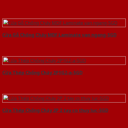
Cửa Gỗ Chống Cháy MDF Laminate van ngang-SGD
Cửa Thép Chống Cháy 2P1G2-a-SGD
Cửa Thép Chống Cháy 2P 2 tay co thuy luc-SGD