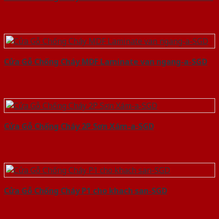
Cửa Gỗ Chống Cháy MDF Laminate van ngang-a-SGD
Cửa Gỗ Chống Cháy 2P Sơn Xám-a-SGD
Cửa Gỗ Chống Cháy P1 cho khach san-SGD