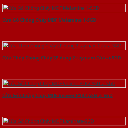
Cửa Gỗ Chống Cháy MDF Melamine 1-SGD
Cửa Thép Chống Cháy 2P dung 2 tay nam Cửa-a-SGD
Cửa Gỗ Chống Cháy MDF Veneer P1R2 ASH-a-SGD