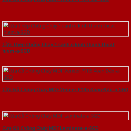
Cửa Thép Chống Cháy 1 canh o kinh thanh thoat
hiem-a-SGD
Cửa Gỗ Chống Cháy MDF Veneer P1R5 Xoan Đào-a-SGD
Cửa Gỗ Chống Cháy MDF Laminate-a-SGD