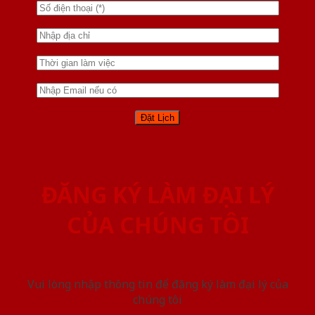
ĐĂNG KÝ LÀM ĐẠI LÝ
CỦA CHÚNG TÔI
Vui lòng nhập thông tin để đăng ký làm đại lý của
chúng tôi