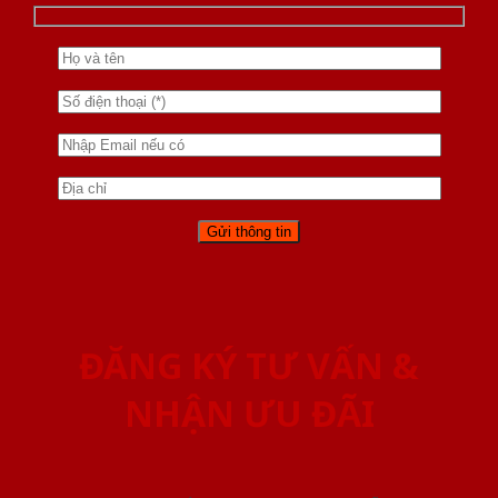
ĐĂNG KÝ TƯ VẤN &
NHẬN ƯU ĐÃI