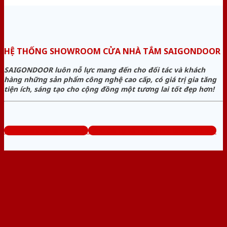
HỆ THỐNG SHOWROOM CỬA NHÀ TẮM SAIGONDOOR
SAIGONDOOR luôn nỗ lực mang đến cho đối tác và khách
hàng những sản phẩm công nghệ cao cấp, có giá trị gia tăng
tiện ích, sáng tạo cho cộng đồng một tương lai tốt đẹp hơn!
www.cuanhuavango.com
Tổng đài tư vấn miễn phí: 0824.400.400