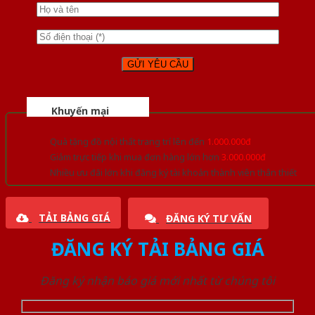
Khuyến mại
Quà tặng đồ nội thất trang trí lên đến
1.000.000đ
Giảm trực tiếp khi mua đơn hàng lớn hơn
3.000.000đ
Nhiều ưu đãi lớn khi đăng ký tài khoản thành viên thân thiết
TẢI BẢNG GIÁ
ĐĂNG KÝ TƯ VẤN
ĐĂNG KÝ TẢI BẢNG GIÁ
Đăng ký nhận báo giá mới nhất từ chúng tôi