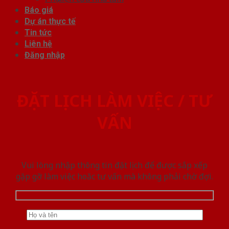
Báo giá
Dự án thực tế
Tin tức
Liên hệ
Đăng nhập
ĐẶT LỊCH LÀM VIỆC / TƯ
VẤN
Vui lòng nhập thông tin đặt lịch để được sắp xếp
gặp gỡ làm việc hoăc tư vấn mà không phải chờ đợi.