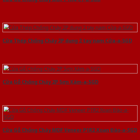
Cửa Thép Chống Cháy 2P dung 2 tay nam Cửa-a-SGD
Cửa Gỗ Chống Cháy 2P Sơn Xám-a-SGD
Cửa Gỗ Chống Cháy MDF Veneer P1R2 Xoan Đào-a-SGD