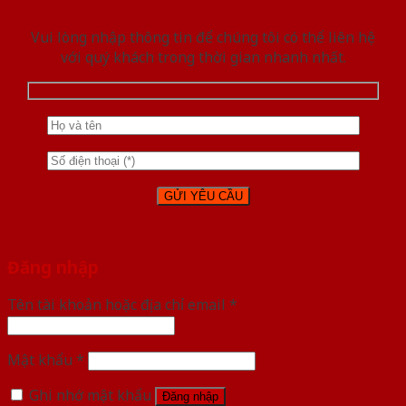
Vui lòng nhập thông tin để chúng tôi có thể liên hệ
với quý khách trong thời gian nhanh nhất.
Đăng nhập
Tên tài khoản hoặc địa chỉ email
*
Mật khẩu
*
Ghi nhớ mật khẩu
Đăng nhập