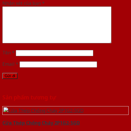
Nhận xét của bạn
*
Tên
*
Email
*
Sản phẩm tương tự
Cửa Thép Chống Cháy 2P1G2-SGD