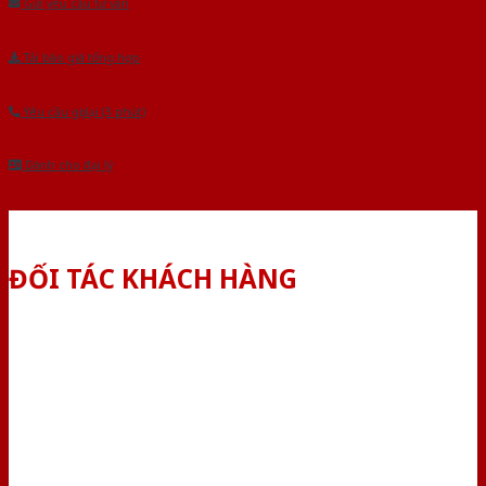
Gửi yêu cầu tư vấn
Tải báo giá tổng hợp
Yêu cầu gọi lại (3 phút)
Dành cho đại lý
ĐỐI TÁC KHÁCH HÀNG