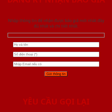
Nhập thông tin để nhận được báo giá mới nhât đầy
đủ nhất và chi tiết nhất.
YÊU CẦU GỌI LẠI