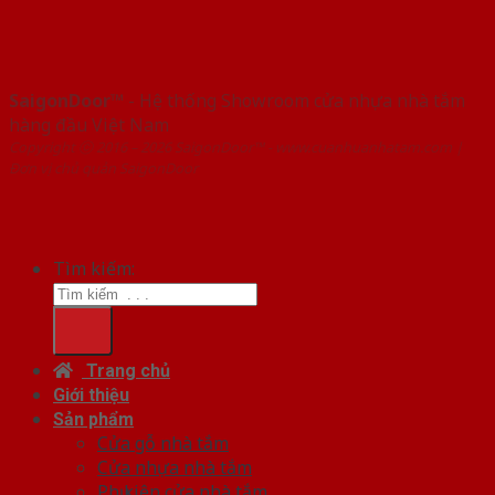
SaigonDoor™
- Hệ thống Showroom cửa nhựa nhà tắm
hàng đầu Việt Nam
Copyright ⓒ 2016 – 2026 SaigonDoor™ - www.cuanhuanhatam.com |
Đơn vị chủ quản SaigonDoor
Tìm kiếm:
Trang chủ
Giới thiệu
Sản phẩm
Cửa gỗ nhà tắm
Cửa nhựa nhà tắm
Phụ kiện cửa nhà tắm