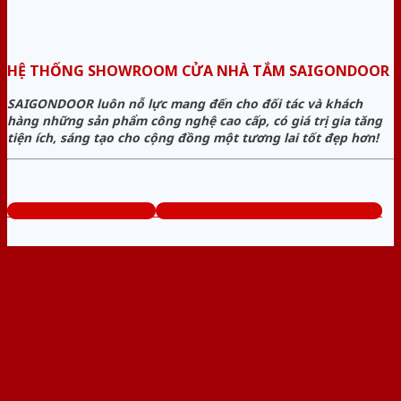
HỆ THỐNG SHOWROOM CỬA NHÀ TẮM SAIGONDOOR
SAIGONDOOR luôn nỗ lực mang đến cho đối tác và khách
hàng những sản phẩm công nghệ cao cấp, có giá trị gia tăng
tiện ích, sáng tạo cho cộng đồng một tương lai tốt đẹp hơn!
www.cuanhuavango.com
Tổng đài tư vấn miễn phí: 0824.400.400