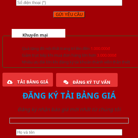
Khuyến mại
Quà tặng đồ nội thất trang trí lên đến
1.000.000đ
Giảm trực tiếp khi mua đơn hàng lớn hơn
3.000.000đ
Nhiều ưu đãi lớn khi đăng ký tài khoản thành viên thân thiết
TẢI BẢNG GIÁ
ĐĂNG KÝ TƯ VẤN
ĐĂNG KÝ TẢI BẢNG GIÁ
Đăng ký nhận báo giá mới nhất từ chúng tôi