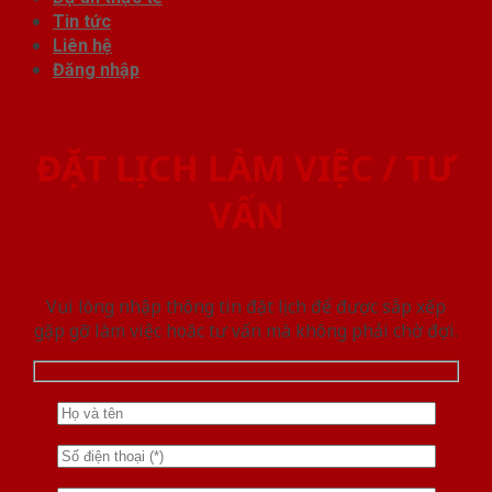
Tin tức
Liên hệ
Đăng nhập
ĐẶT LỊCH LÀM VIỆC / TƯ
VẤN
Vui lòng nhập thông tin đặt lịch để được sắp xếp
gặp gỡ làm việc hoăc tư vấn mà không phải chờ đợi.