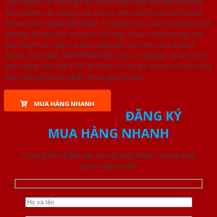
Cửa nhựa và nhựa gỗ tại SAIGONDOOR là thương hiệu
sản phẩm các dòng cửa trong một chuỗi các hệ thống
Showroom SAIGONDOOR. Chuyên sản xuất và phân phối
những dòng cửa nhựa và hỗ hợp nhựa chất lượng cao,
giá thành rẻ nhất và phù hợp với mọi nhu cầu khách
hàng. Trên hết, SAIGONDOOR còn có những chính sách
bán hàng ƯU ĐÃI CAO đi kèm với sự đa dạng về mẫu mã,
loại cửa gỗ và cả phân khúc giá thành.
MUA HÀNG NHANH
ĐĂNG KÝ
MUA HÀNG NHANH
Chúng tôi sẽ liên lạc lại với quý khách trong thời
gian ngắn nhất