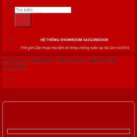
Tìm
kiếm:
HỆ THỐNG SHOWROOM SAIGONDOOR
Thế giới Cửa nhựa nhà tắm lõi thép chống nước tại Sài Gòn từ 2010
Trang chủ
/
Sản phẩm
/
CỬA NHỰA
/
Cửa Nhựa Gỗ
Composite