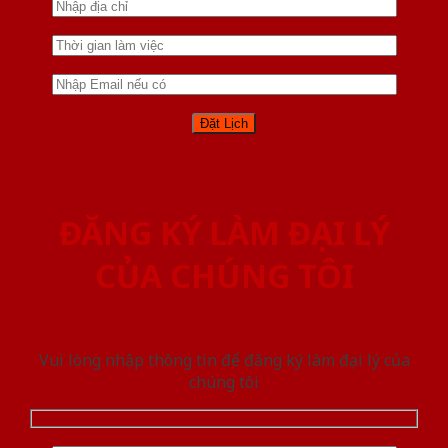
ĐĂNG KÝ LÀM ĐẠI LÝ
CỦA CHÚNG TÔI
Vui lòng nhập thông tin để đăng ký làm đại lý của
chúng tôi