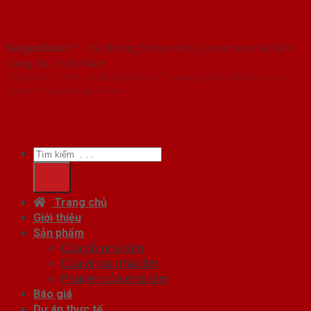
SaigonDoor™
- Hệ thống Showroom cửa nhựa nhà tắm
hàng đầu Việt Nam
Copyright ⓒ 2016 – 2026 SaigonDoor™ - www.cuanhuanhatam.com |
Đơn vị chủ quản SaigonDoor
Tìm
kiếm:
Trang chủ
Giới thiệu
Sản phẩm
Cửa gỗ nhà tắm
Cửa nhựa nhà tắm
Phụ kiện cửa nhà tắm
Báo giá
Dự án thực tế