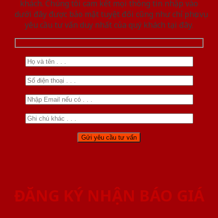
khách. Chúng tôi cam kết mọi thông tin nhập vào
dưới đây được bảo mật tuyệt đối cũng như chỉ phục vụ
yêu cầu tư vấn duy nhất của quý khách tại đây.
ĐĂNG KÝ NHẬN BÁO GIÁ