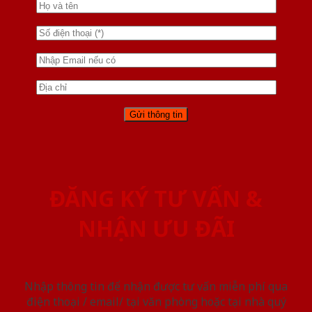
ĐĂNG KÝ TƯ VẤN &
NHẬN ƯU ĐÃI
Nhập thông tin để nhận được tư vấn miễn phí qua
điện thoại / email/ tại văn phòng hoặc tại nhà quý