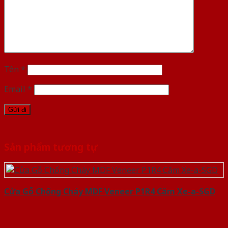
Tên
*
Email
*
Sản phẩm tương tự
Cửa Gỗ Chống Cháy MDF Veneer P1R4 Căm Xe-a-SGD