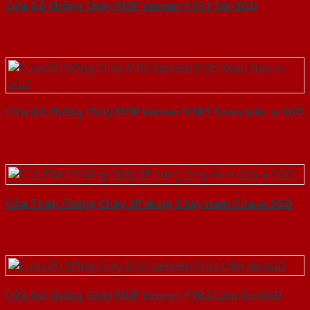
Cửa Gỗ Chống Cháy MDF Veneer P1G1 Sồi-SGD
Cửa Gỗ Chống Cháy MDF Veneer P1R5 Xoan Đào-a-SGD
Cửa Thép Chống Cháy 2P dung 2 tay nam Cửa-a-SGD
Cửa Gỗ Chống Cháy MDF Veneer P1R2 Căm Xe-SGD