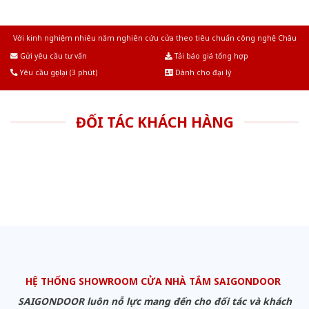
Với kinh nghiệm nhiêu năm nghiên cứu cửa theo tiêu chuẩn công nghệ Châu
Âu.Chúng tôi tự tin là nhà sản xuất & cung cấp hàng đầu tại Việt Nam!
Gửi yêu cầu tư vấn
Tải báo giá tổng hợp
Yêu cầu gọi lại (3 phút)
Dành cho đại lý
ĐỐI TÁC KHÁCH HÀNG
HỆ THỐNG SHOWROOM CỬA NHÀ TẮM SAIGONDOOR
SAIGONDOOR luôn nỗ lực mang đến cho đối tác và khách