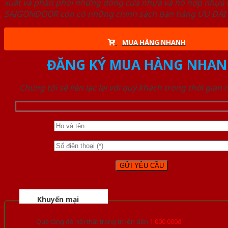
xuất và phân phối những dòng cửa nhựa và hỗ hợp nhựa ch
SAIGONDOOR còn có những chính sách bán hàng ƯU ĐÃI CAO
MUA HÀNG NHANH
ĐĂNG KÝ MUA HÀNG NHAN
Chúng tôi sẽ liên lạc lại với quý khách trong thời gian
Khuyến mại
Quà tặng đồ nội thất trang trí lên đến
1.000.000đ