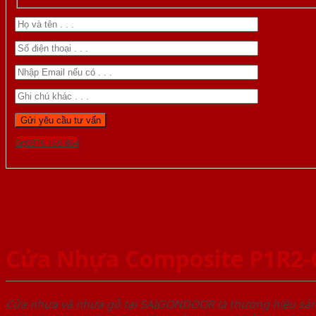
Gọi 0976.169.864
Cửa Nhựa Composite P1R2-
Cửa nhựa và nhựa gỗ tại SAIGONDOOR là thương hiệu s