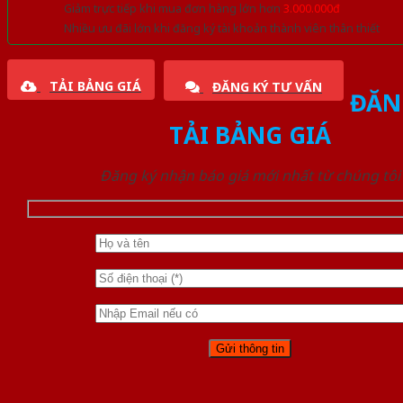
Giảm trực tiếp khi mua đơn hàng lớn hơn
3.000.000đ
Nhiều ưu đãi lớn khi đăng ký tài khoản thành viên thân thiết
TẢI BẢNG GIÁ
ĐĂNG KÝ TƯ VẤN
ĐĂN
TẢI BẢNG GIÁ
Đăng ký nhận báo giá mới nhất từ chúng tôi