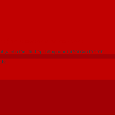
 THỐNG SHOWROOM SAIGONDOOR
nhựa nhà tắm lõi thép chống nước tại Sài Gòn từ 2010
ite