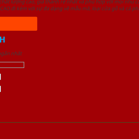
ất lượng cao, giá thành rẻ nhất và phù hợp với mọi nhu cầ
 đi kèm với sự đa dạng về mẫu mã, loại cửa gỗ và cả phâ
H
 ngắn nhất