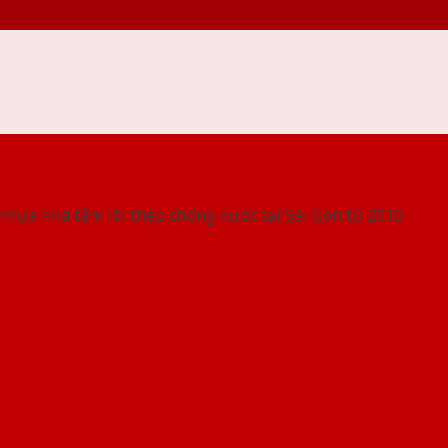
 THỐNG SHOWROOM SAIGONDOOR
nhựa nhà tắm lõi thép chống nước tại Sài Gòn từ 2010