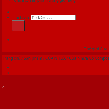
Chưa có sản phẩm trong giỏ hàng.
Tìm kiếm:
HỆ
Thế giới Cửa 
Trang chủ
/
Sản phẩm
/
CỬA NHỰA
/
Cửa Nhựa Gỗ Compos