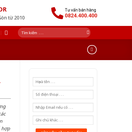
OR
Tư vấn bán hàng
0824.400.400
Gòn từ 2010
Tìm
kiếm:
2
ơng
các
n
ỗ hợp