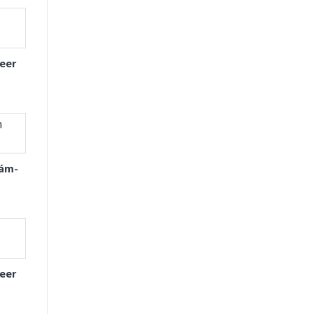
eer
Xám-
eer