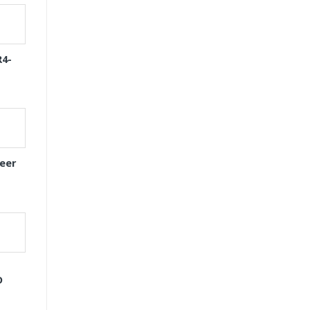
R4-
eer
D