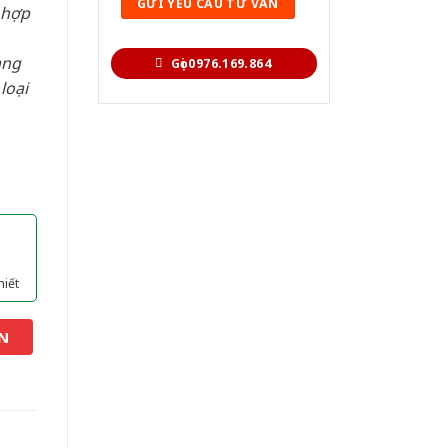
 hợp
àng
Gọi 0976.169.864
loại
hiết
N