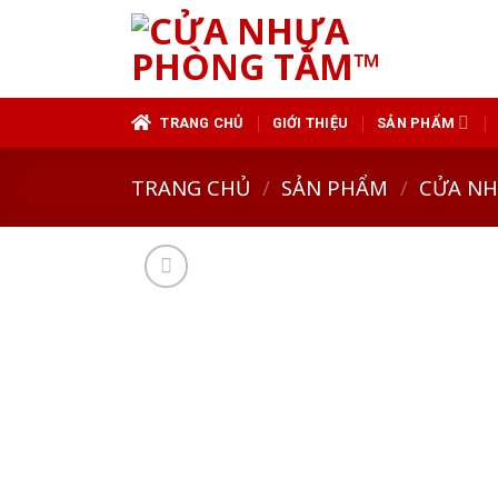
Skip
to
content
TRANG CHỦ
GIỚI THIỆU
SẢN PHẨM
TRANG CHỦ
/
SẢN PHẨM
/
CỬA N