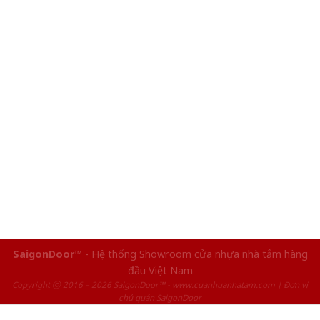
SaigonDoor™
- Hệ thống Showroom cửa nhựa nhà tắm hàng
đầu Việt Nam
Copyright ⓒ 2016 – 2026 SaigonDoor™ - www.cuanhuanhatam.com | Đơn vị
chủ quản SaigonDoor