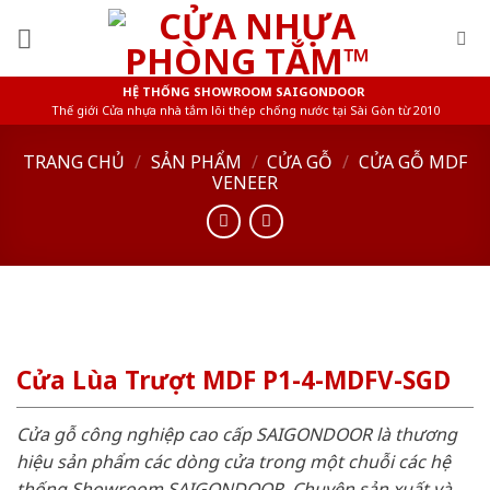
Skip
to
content
HỆ THỐNG SHOWROOM SAIGONDOOR
Thế giới Cửa nhựa nhà tắm lõi thép chống nước tại Sài Gòn từ 2010
TRANG CHỦ
/
SẢN PHẨM
/
CỬA GỖ
/
CỬA GỖ MDF
VENEER
Cửa Lùa Trượt MDF P1-4-MDFV-SGD
Cửa gỗ công nghiệp cao cấp SAIGONDOOR là thương
hiệu sản phẩm các dòng cửa trong một chuỗi các hệ
thống Showroom SAIGONDOOR. Chuyên sản xuất và