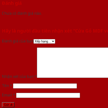
Đánh giá
Chưa có đánh giá nào.
Hãy là người đầu tiên nhận xét “Cửa Gỗ MDF 
Đánh giá của bạn
Nhận xét của bạn
*
Tên
*
Email
*