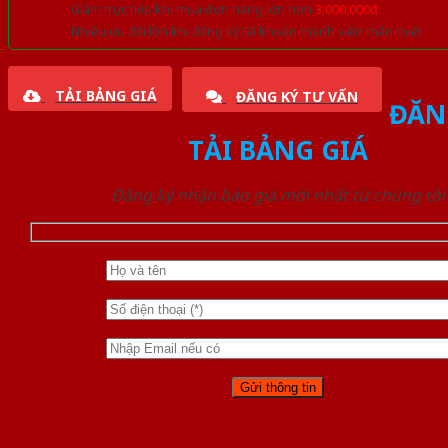
Giảm trực tiếp khi mua đơn hàng lớn hơn
3.000.000đ
Nhiều ưu đãi lớn khi đăng ký tài khoản thành viên thân thiết
TẢI BẢNG GIÁ
ĐĂNG KÝ TƯ VẤN
ĐĂN
TẢI BẢNG GIÁ
Đăng ký nhận báo giá mới nhất từ chúng tôi