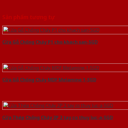
Sản phẩm tương tự
Cửa Gỗ Chống Cháy P1 cho khach san-SGD
Cửa Gỗ Chống Cháy MDF Melamine 1-SGD
Cửa Thép Chống Cháy 2P 2 tay co thuy luc-a-SGD