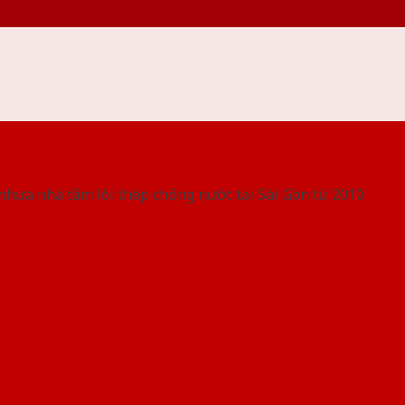
 THỐNG SHOWROOM SAIGONDOOR
nhựa nhà tắm lõi thép chống nước tại Sài Gòn từ 2010