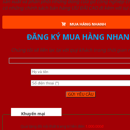
sản xuất và phân phối những dòng cửa gỗ công nghiệp ch
có những chính sách bán hàng ƯU ĐÃI CAO đi kèm với sự đ
MUA HÀNG NHANH
ĐĂNG KÝ MUA HÀNG NHAN
Chúng tôi sẽ liên lạc lại với quý khách trong thời gian
Khuyến mại
Quà tặng đồ nội thất trang trí lên đến
1.000.000đ