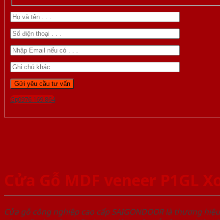
Gọi 0976.169.864
Cửa Gỗ MDF veneer P1GL X
Cửa gỗ công nghiệp cao cấp SAIGONDOOR là thương hiệ