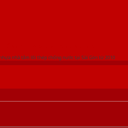
 THỐNG SHOWROOM SAIGONDOOR
nhựa nhà tắm lõi thép chống nước tại Sài Gòn từ 2010