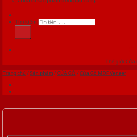
Chưa có sản phẩm trong giỏ hàng.
Tìm kiếm:
HỆ
Thế giới Cửa 
Trang chủ
/
Sản phẩm
/
CỬA GỖ
/
Cửa Gỗ MDF Veneer