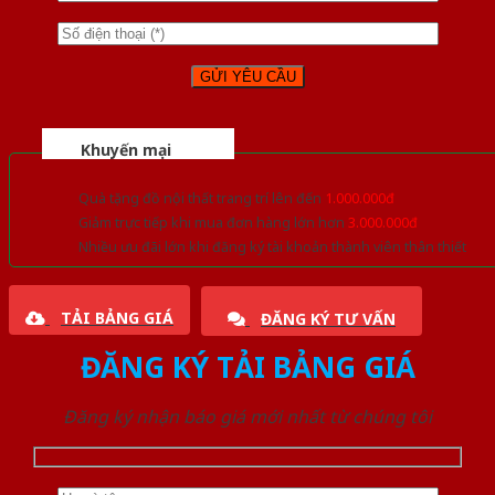
Khuyến mại
Quà tặng đồ nội thất trang trí lên đến
1.000.000đ
Giảm trực tiếp khi mua đơn hàng lớn hơn
3.000.000đ
Nhiều ưu đãi lớn khi đăng ký tài khoản thành viên thân thiết
TẢI BẢNG GIÁ
ĐĂNG KÝ TƯ VẤN
ĐĂNG KÝ TẢI BẢNG GIÁ
Đăng ký nhận báo giá mới nhất từ chúng tôi