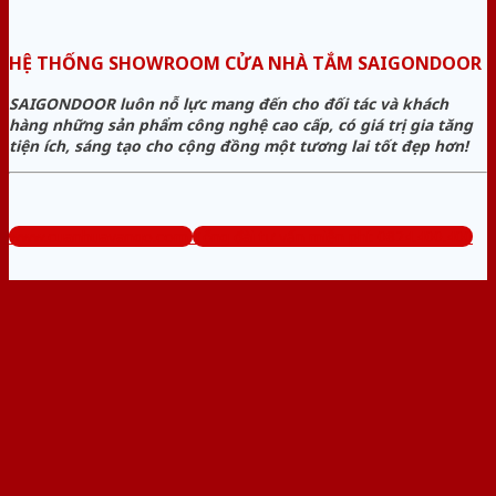
HỆ THỐNG SHOWROOM CỬA NHÀ TẮM SAIGONDOOR
SAIGONDOOR luôn nỗ lực mang đến cho đối tác và khách
hàng những sản phẩm công nghệ cao cấp, có giá trị gia tăng
tiện ích, sáng tạo cho cộng đồng một tương lai tốt đẹp hơn!
www.cuanhuavango.com
Tổng đài tư vấn miễn phí: 0824.400.400