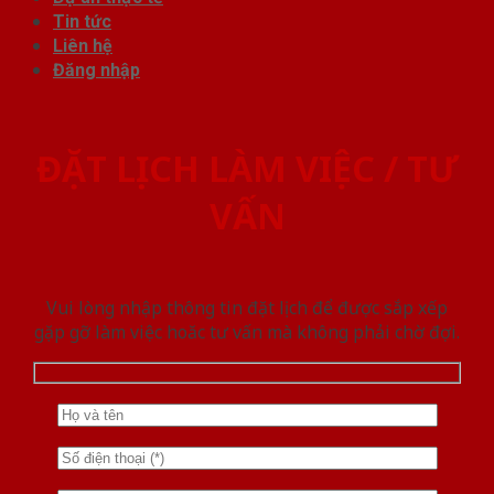
Tin tức
Liên hệ
Đăng nhập
ĐẶT LỊCH LÀM VIỆC / TƯ
VẤN
Vui lòng nhập thông tin đặt lịch để được sắp xếp
gặp gỡ làm việc hoăc tư vấn mà không phải chờ đợi.