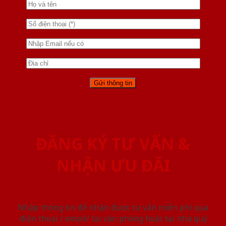
ĐĂNG KÝ TƯ VẤN &
NHẬN ƯU ĐÃI
Nhập thông tin để nhận được tư vấn miễn phí qua
điện thoại / email/ tại văn phòng hoặc tại nhà quý