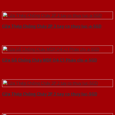
Cửa Thép Chống Cháy 2P 2 tay co thuy luc-a-SGD
Cửa Gỗ Chống Cháy MDF O4-C1 Phào chi-a-SGD
Cửa Thép Chống Cháy 2P 2 tay co thuy luc-SGD