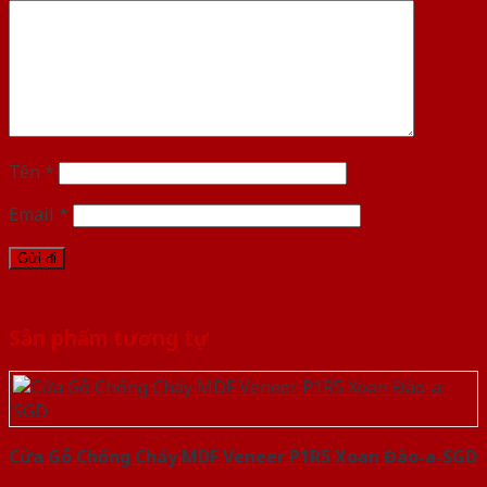
Tên
*
Email
*
Sản phẩm tương tự
Cửa Gỗ Chống Cháy MDF Veneer P1R5 Xoan Đào-a-SGD