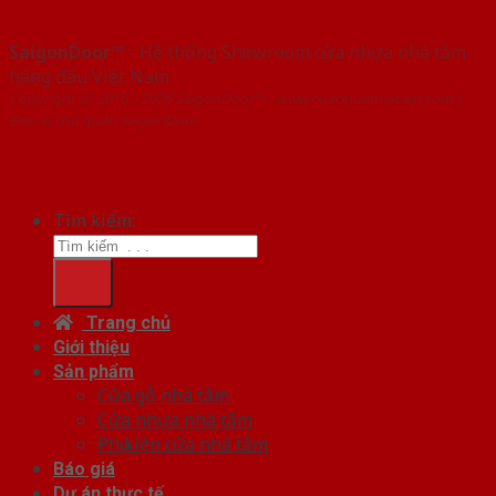
SaigonDoor™
- Hệ thống Showroom cửa nhựa nhà tắm
hàng đầu Việt Nam
Copyright ⓒ 2016 – 2026 SaigonDoor™ - www.cuanhuanhatam.com |
Đơn vị chủ quản SaigonDoor
Tìm kiếm:
Trang chủ
Giới thiệu
Sản phẩm
Cửa gỗ nhà tắm
Cửa nhựa nhà tắm
Phụ kiện cửa nhà tắm
Báo giá
Dự án thực tế