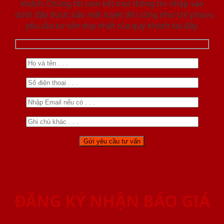
khách. Chúng tôi cam kết mọi thông tin nhập vào
dưới đây được bảo mật tuyệt đối cũng như chỉ phục vụ
yêu cầu tư vấn duy nhất của quý khách tại đây.
ĐĂNG KÝ NHẬN BÁO GIÁ