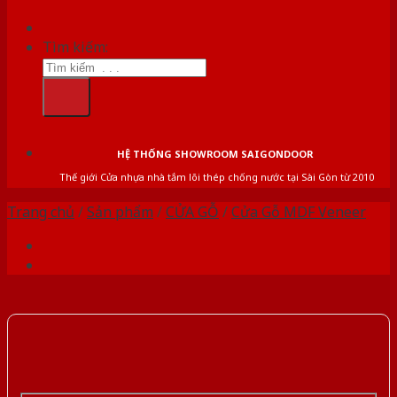
Tìm kiếm:
HỆ THỐNG SHOWROOM SAIGONDOOR
Thế giới Cửa nhựa nhà tắm lõi thép chống nước tại Sài Gòn từ 2010
Trang chủ
/
Sản phẩm
/
CỬA GỖ
/
Cửa Gỗ MDF Veneer