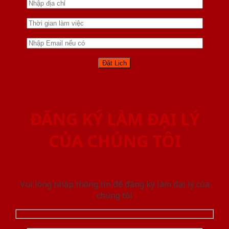
ĐĂNG KÝ LÀM ĐẠI LÝ
CỦA CHÚNG TÔI
Vui lòng nhập thông tin để đăng ký làm đại lý của
chúng tôi