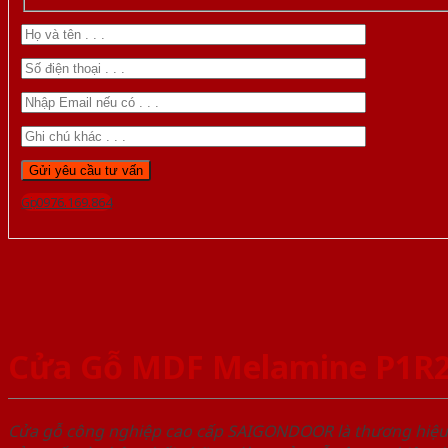
Gọi 0976.169.864
Cửa Gỗ MDF Melamine P1R
Cửa gỗ công nghiệp cao cấp SAIGONDOOR là thương hiệ