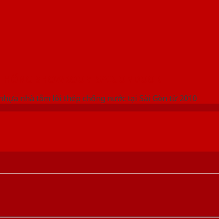
 THỐNG SHOWROOM SAIGONDOOR
nhựa nhà tắm lõi thép chống nước tại Sài Gòn từ 2010