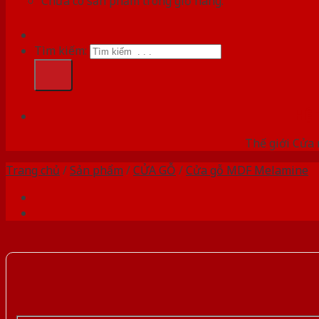
Chưa có sản phẩm trong giỏ hàng.
Tìm kiếm:
HỆ
Thế giới Cửa 
Trang chủ
/
Sản phẩm
/
CỬA GỖ
/
Cửa gỗ MDF Melamine