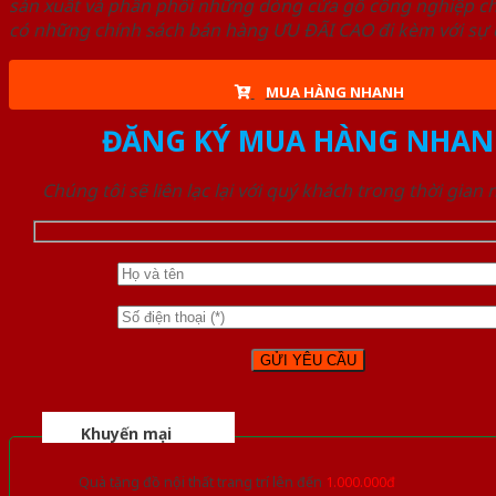
sản xuất và phân phối những dòng cửa gỗ công nghiệp ch
có những chính sách bán hàng ƯU ĐÃI CAO đi kèm với sự đ
MUA HÀNG NHANH
ĐĂNG KÝ MUA HÀNG NHAN
Chúng tôi sẽ liên lạc lại với quý khách trong thời gian
Khuyến mại
Quà tặng đồ nội thất trang trí lên đến
1.000.000đ