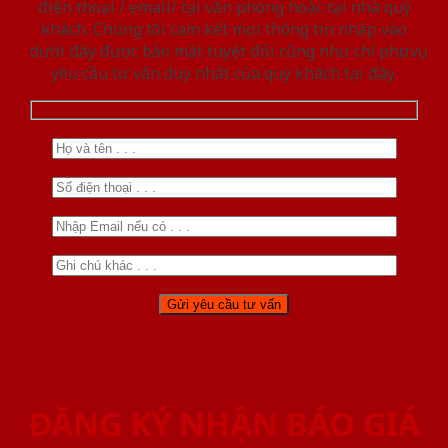
điện thoại / email/ tại văn phòng hoặc tại nhà quý
khách. Chúng tôi cam kết mọi thông tin nhập vào
dưới đây được bảo mật tuyệt đối cũng như chỉ phục vụ
yêu cầu tư vấn duy nhất của quý khách tại đây.
ĐĂNG KÝ NHẬN BÁO GIÁ