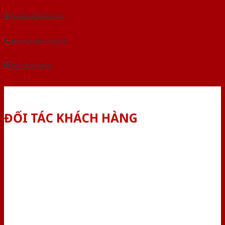
Tải báo giá tổng hợp
Yêu cầu gọi lại (3 phút)
Dành cho đại lý
ĐỐI TÁC KHÁCH HÀNG