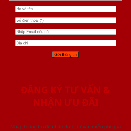
ĐĂNG KÝ TƯ VẤN &
NHẬN ƯU ĐÃI
Nhập thông tin để nhận được tư vấn miễn phí qua