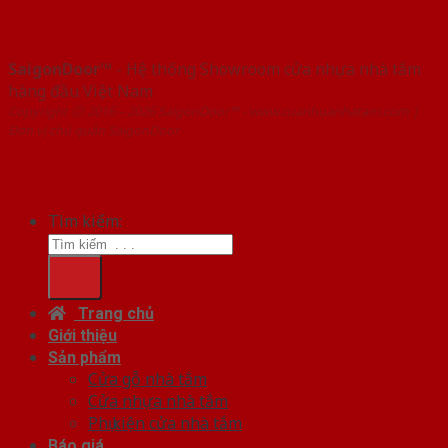
SaigonDoor™
- Hệ thống Showroom cửa nhựa nhà tắm
hàng đầu Việt Nam
Copyright ⓒ 2016 – 2026 SaigonDoor™ - www.cuanhuanhatam.com |
Đơn vị chủ quản SaigonDoor
Tìm kiếm:
Trang chủ
Giới thiệu
Sản phẩm
Cửa gỗ nhà tắm
Cửa nhựa nhà tắm
Phụ kiện cửa nhà tắm
Báo giá