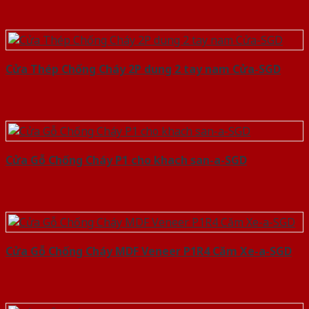
Cửa Thép Chống Cháy 2P dung 2 tay nam Cửa-SGD
Cửa Gỗ Chống Cháy P1 cho khach san-a-SGD
Cửa Gỗ Chống Cháy MDF Veneer P1R4 Căm Xe-a-SGD