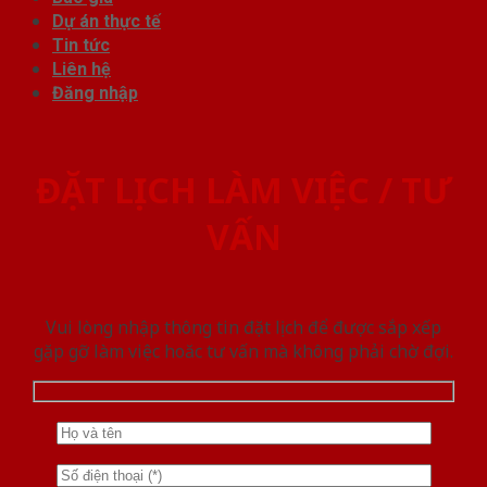
Dự án thực tế
Tin tức
Liên hệ
Đăng nhập
ĐẶT LỊCH LÀM VIỆC / TƯ
VẤN
Vui lòng nhập thông tin đặt lịch để được sắp xếp
gặp gỡ làm việc hoăc tư vấn mà không phải chờ đợi.