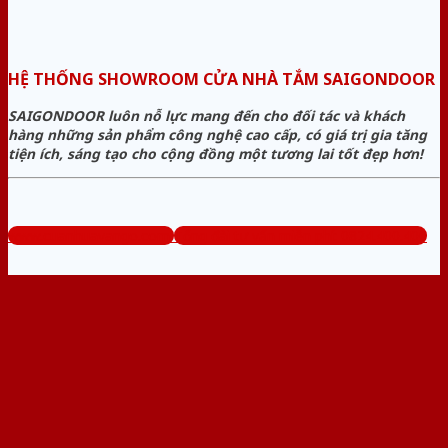
HỆ THỐNG SHOWROOM CỬA NHÀ TẮM SAIGONDOOR
SAIGONDOOR luôn nỗ lực mang đến cho đối tác và khách
hàng những sản phẩm công nghệ cao cấp, có giá trị gia tăng
tiện ích, sáng tạo cho cộng đồng một tương lai tốt đẹp hơn!
www.cuanhuavango.com
Tổng đài tư vấn miễn phí: 0824.400.400