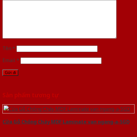
Tên
*
Email
*
Sản phẩm tương tự
Cửa Gỗ Chống Cháy MDF Laminate van ngang-a-SGD