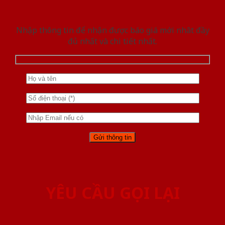
Nhập thông tin để nhận được báo giá mới nhât đầy
đủ nhất và chi tiết nhất.
YÊU CẦU GỌI LẠI