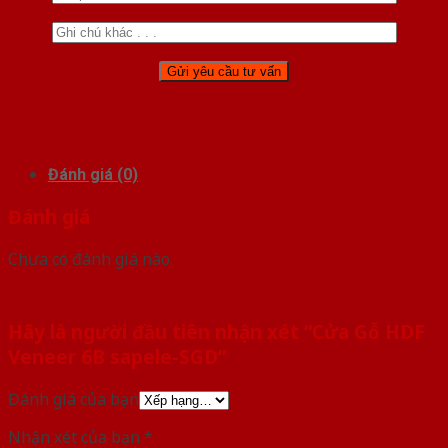
Đánh giá (0)
Đánh giá
Chưa có đánh giá nào.
Hãy là người đầu tiên nhận xét “Cửa Gỗ HDF
Veneer 6B sapele-SGD”
Đánh giá của bạn
Nhận xét của bạn
*