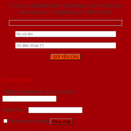
Vui lòng nhập thông tin để chúng tôi có thể liên hệ
với quý khách trong thời gian nhanh nhất.
Đăng nhập
Tên tài khoản hoặc địa chỉ email
*
Mật khẩu
*
Ghi nhớ mật khẩu
Đăng nhập