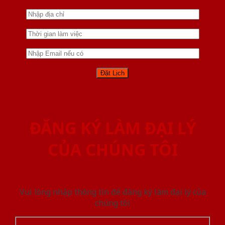
ĐĂNG KÝ LÀM ĐẠI LÝ
CỦA CHÚNG TÔI
Vui lòng nhập thông tin để đăng ký làm đại lý của
chúng tôi