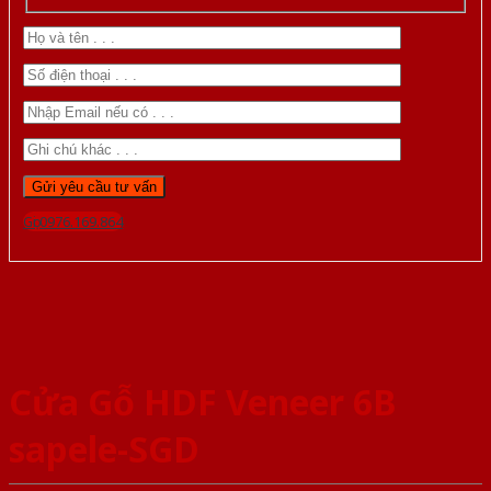
Gọi 0976.169.864
Cửa Gỗ HDF Veneer 6B
sapele-SGD