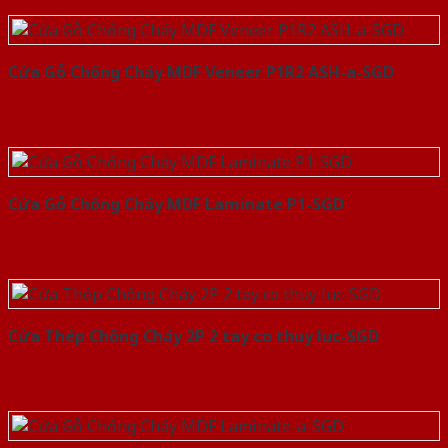
Cửa Gỗ Chống Cháy MDF Veneer P1R2 ASH-a-SGD
Cửa Gỗ Chống Cháy MDF Laminate P1-SGD
Cửa Thép Chống Cháy 2P 2 tay co thuy luc-SGD