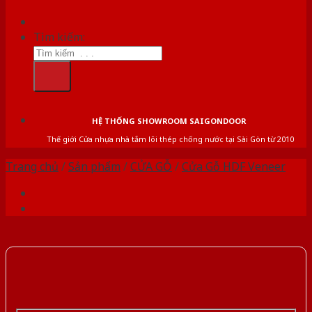
Tìm kiếm:
HỆ THỐNG SHOWROOM SAIGONDOOR
Thế giới Cửa nhựa nhà tắm lõi thép chống nước tại Sài Gòn từ 2010
Trang chủ
/
Sản phẩm
/
CỬA GỖ
/
Cửa Gỗ HDF Veneer