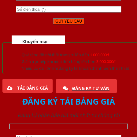
Khuyến mại
Quà tặng đồ nội thất trang trí lên đến
1.000.000đ
Giảm trực tiếp khi mua đơn hàng lớn hơn
3.000.000đ
Nhiều ưu đãi lớn khi đăng ký tài khoản thành viên thân thiết
TẢI BẢNG GIÁ
ĐĂNG KÝ TƯ VẤN
ĐĂNG KÝ TẢI BẢNG GIÁ
Đăng ký nhận báo giá mới nhất từ chúng tôi