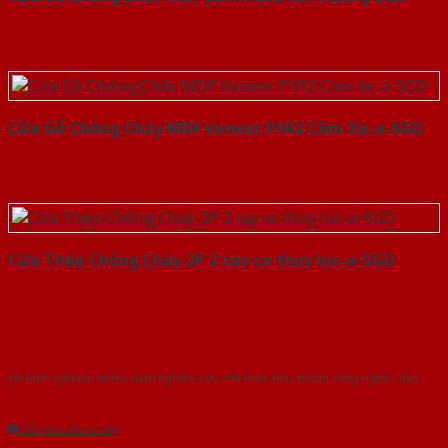
Cửa Gỗ Chống Cháy MDF Veneer P1R2 Căm Xe-a-SGD
Cửa Thép Chống Cháy 2P 2 tay co thuy luc-a-SGD
Với kinh nghiệm nhiêu năm nghiên cứu cửa theo tiêu chuẩn công nghệ Châu
Âu.Chúng tôi tự tin là nhà sản xuất & cung cấp hàng đầu tại Việt Nam!
Gửi yêu cầu tư vấn