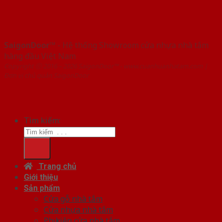
SaigonDoor™
- Hệ thống Showroom cửa nhựa nhà tắm
hàng đầu Việt Nam
Copyright ⓒ 2016 – 2026 SaigonDoor™ - www.cuanhuanhatam.com |
Đơn vị chủ quản SaigonDoor
Tìm kiếm:
Trang chủ
Giới thiệu
Sản phẩm
Cửa gỗ nhà tắm
Cửa nhựa nhà tắm
Phụ kiện cửa nhà tắm