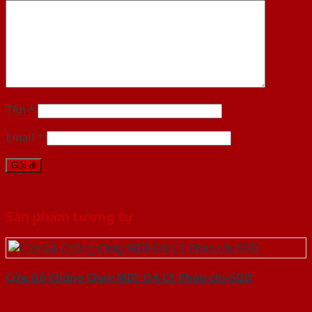
Tên
*
Email
*
Sản phẩm tương tự
Cửa Gỗ Chống Cháy MDF O4-C1 Phào chi-SGD