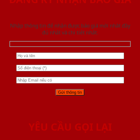
Nhập thông tin để nhận được báo giá mới nhât đầy
đủ nhất và chi tiết nhất.
YÊU CẦU GỌI LẠI