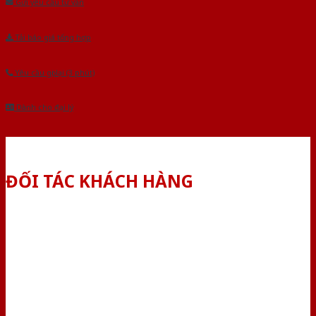
Gửi yêu cầu tư vấn
Tải báo giá tổng hợp
Yêu cầu gọi lại (3 phút)
Dành cho đại lý
ĐỐI TÁC KHÁCH HÀNG