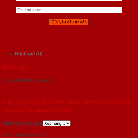
Đánh giá (0)
Đánh giá
Chưa có đánh giá nào.
Hãy là người đầu tiên nhận xét “Cửa Gỗ HDF
Veneer 6B-sapele 3-SGD”
Đánh giá của bạn
Nhận xét của bạn
*