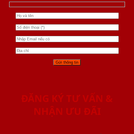
ĐĂNG KÝ TƯ VẤN &
NHẬN ƯU ĐÃI