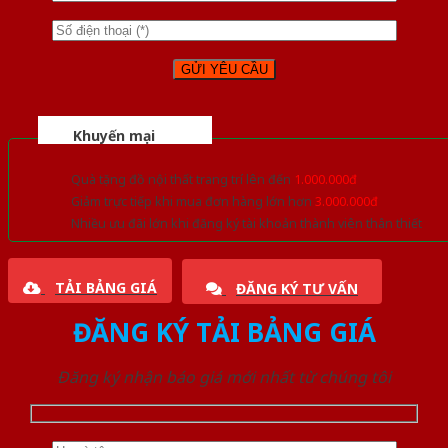
Khuyến mại
Quà tặng đồ nội thất trang trí lên đến
1.000.000đ
Giảm trực tiếp khi mua đơn hàng lớn hơn
3.000.000đ
Nhiều ưu đãi lớn khi đăng ký tài khoản thành viên thân thiết
TẢI BẢNG GIÁ
ĐĂNG KÝ TƯ VẤN
ĐĂNG KÝ TẢI BẢNG GIÁ
Đăng ký nhận báo giá mới nhất từ chúng tôi