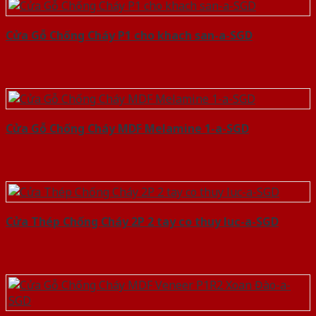
Cửa Gỗ Chống Cháy P1 cho khach san-a-SGD
Cửa Gỗ Chống Cháy MDF Melamine 1-a-SGD
Cửa Thép Chống Cháy 2P 2 tay co thuy luc-a-SGD