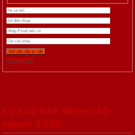
Gọi 0976.169.864
Cửa Gỗ HDF Veneer 6B-
sapele 3-SGD