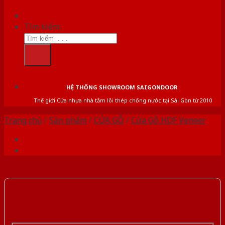
Tìm kiếm:
HỆ THỐNG SHOWROOM SAIGONDOOR
Thế giới Cửa nhựa nhà tắm lõi thép chống nước tại Sài Gòn từ 2010
Trang chủ
/
Sản phẩm
/
CỬA GỖ
/
Cửa Gỗ HDF Veneer