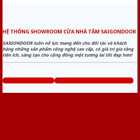
HỆ THỐNG SHOWROOM CỬA NHÀ TẮM SAIGONDOOR
SAIGONDOOR luôn nỗ lực mang đến cho đối tác và khách
hàng những sản phẩm công nghệ cao cấp, có giá trị gia tăng
tiện ích, sáng tạo cho cộng đồng một tương lai tốt đẹp hơn!
www.cuanhuavango.com
Tổng đài tư vấn miễn phí: 0824.400.400