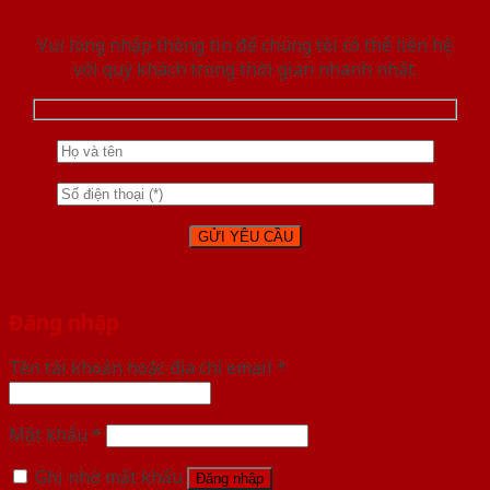
Vui lòng nhập thông tin để chúng tôi có thể liên hệ
với quý khách trong thời gian nhanh nhất.
Đăng nhập
Tên tài khoản hoặc địa chỉ email
*
Mật khẩu
*
Ghi nhớ mật khẩu
Đăng nhập