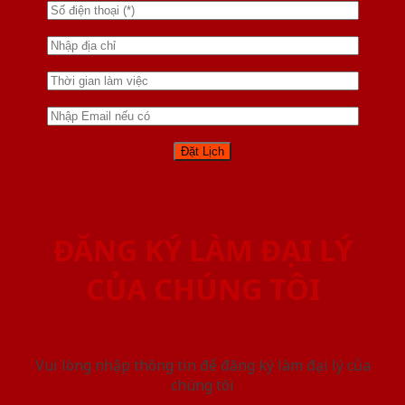
ĐĂNG KÝ LÀM ĐẠI LÝ
CỦA CHÚNG TÔI
Vui lòng nhập thông tin để đăng ký làm đại lý của
chúng tôi