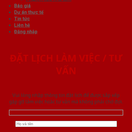
Báo giá
Dự án thực tế
Tin tức
Liên hệ
Đăng nhập
ĐẶT LỊCH LÀM VIỆC / TƯ
VẤN
Vui lòng nhập thông tin đặt lịch để được sắp xếp
gặp gỡ làm việc hoăc tư vấn mà không phải chờ đợi.