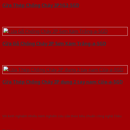
Cửa Thép Chống Cháy 2P1G2-SGD
Cửa Gỗ Chống Cháy 2P Sơn Xám Trắng-a-SGD
Cửa Thép Chống Cháy 2P dung 2 tay nam Cửa-a-SGD
Với kinh nghiệm nhiêu năm nghiên cứu cửa theo tiêu chuẩn công nghệ Châu
Âu.Chúng tôi tự tin là nhà sản xuất & cung cấp hàng đầu tại Việt Nam!