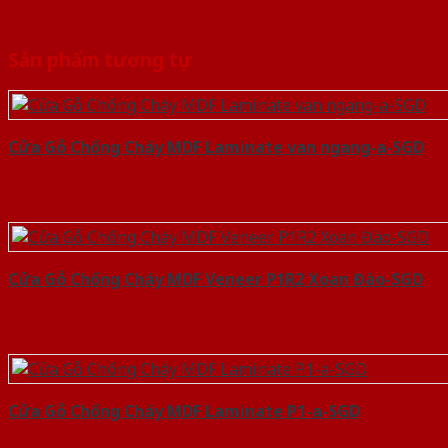
Sản phẩm tương tự
Cửa Gỗ Chống Cháy MDF Laminate van ngang-a-SGD
Cửa Gỗ Chống Cháy MDF Veneer P1R2 Xoan Đào-SGD
Cửa Gỗ Chống Cháy MDF Laminate P1-a-SGD