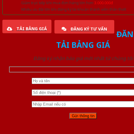
Giảm trực tiếp khi mua đơn hàng lớn hơn
3.000.000đ
Nhiều ưu đãi lớn khi đăng ký tài khoản thành viên thân thiết
TẢI BẢNG GIÁ
ĐĂNG KÝ TƯ VẤN
ĐĂN
TẢI BẢNG GIÁ
Đăng ký nhận báo giá mới nhất từ chúng tôi