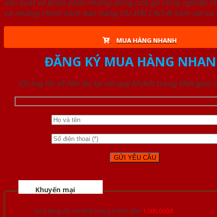
sản xuất và phân phối những dòng cửa gỗ công nghiệp ch
có những chính sách bán hàng ƯU ĐÃI CAO đi kèm với sự đ
MUA HÀNG NHANH
ĐĂNG KÝ MUA HÀNG NHAN
Chúng tôi sẽ liên lạc lại với quý khách trong thời gian
Khuyến mại
Quà tặng đồ nội thất trang trí lên đến
1.000.000đ