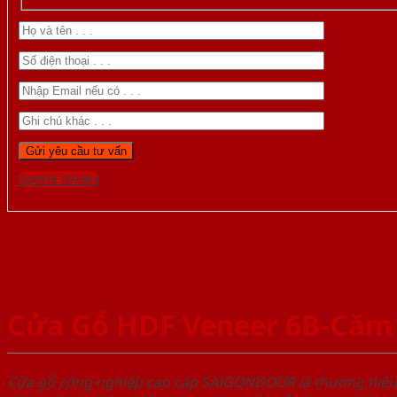
Gọi 0976.169.864
Cửa Gỗ HDF Veneer 6B-Căm
Cửa gỗ công nghiệp cao cấp SAIGONDOOR là thương hiệ