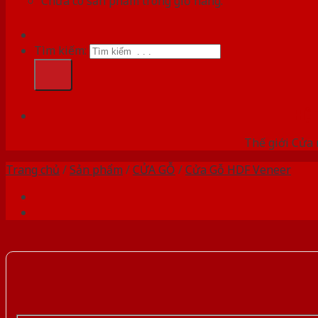
Chưa có sản phẩm trong giỏ hàng.
Tìm kiếm:
HỆ
Thế giới Cửa 
Trang chủ
/
Sản phẩm
/
CỬA GỖ
/
Cửa Gỗ HDF Veneer