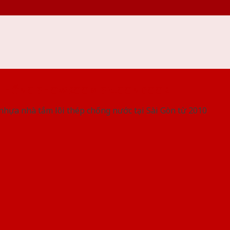
 THỐNG SHOWROOM SAIGONDOOR
nhựa nhà tắm lõi thép chống nước tại Sài Gòn từ 2010