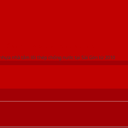
 THỐNG SHOWROOM SAIGONDOOR
nhựa nhà tắm lõi thép chống nước tại Sài Gòn từ 2010