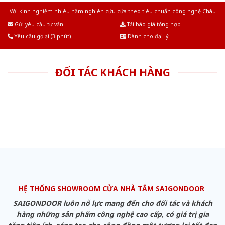
Với kinh nghiệm nhiêu năm nghiên cứu cửa theo tiêu chuẩn công nghệ Châu
Âu.Chúng tôi tự tin là nhà sản xuất & cung cấp hàng đầu tại Việt Nam!
Gửi yêu cầu tư vấn
Tải báo giá tổng hợp
Yêu cầu gọi lại (3 phút)
Dành cho đại lý
ĐỐI TÁC KHÁCH HÀNG
HỆ THỐNG SHOWROOM CỬA NHÀ TẮM SAIGONDOOR
SAIGONDOOR luôn nỗ lực mang đến cho đối tác và khách
hàng những sản phẩm công nghệ cao cấp, có giá trị gia