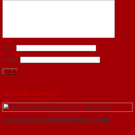
Tên
*
Email
*
Sản phẩm tương tự
Cửa Gỗ Chống Cháy MDF O4-C1 Phào chi-SGD