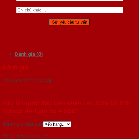
Đánh giá (0)
Đánh giá
Chưa có đánh giá nào.
Hãy là người đầu tiên nhận xét “Cửa Gỗ HDF
Veneer 4A-Căm Xe 4-SGD”
Đánh giá của bạn
Nhận xét của bạn
*