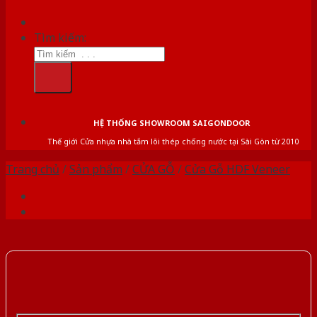
Tìm kiếm:
HỆ THỐNG SHOWROOM SAIGONDOOR
Thế giới Cửa nhựa nhà tắm lõi thép chống nước tại Sài Gòn từ 2010
Trang chủ
/
Sản phẩm
/
CỬA GỖ
/
Cửa Gỗ HDF Veneer