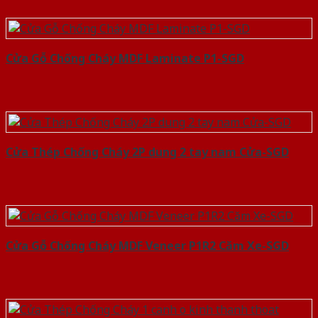
Cửa Gỗ Chống Cháy MDF Laminate P1-SGD
Cửa Thép Chống Cháy 2P dung 2 tay nam Cửa-SGD
Cửa Gỗ Chống Cháy MDF Veneer P1R2 Căm Xe-SGD