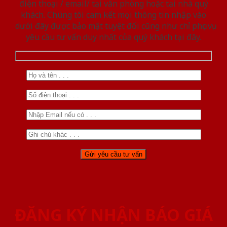
điện thoại / email/ tại văn phòng hoặc tại nhà quý
khách. Chúng tôi cam kết mọi thông tin nhập vào
dưới đây được bảo mật tuyệt đối cũng như chỉ phục vụ
yêu cầu tư vấn duy nhất của quý khách tại đây.
ĐĂNG KÝ NHẬN BÁO GIÁ