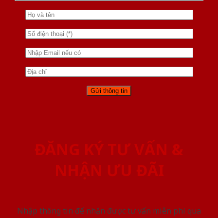
ĐĂNG KÝ TƯ VẤN &
NHẬN ƯU ĐÃI
Nhập thông tin để nhận được tư vấn miễn phí qua