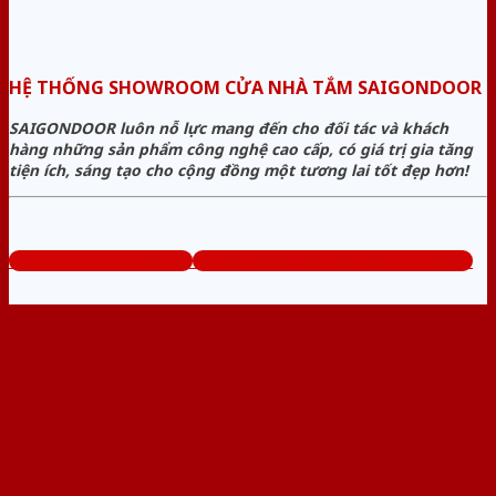
HỆ THỐNG SHOWROOM CỬA NHÀ TẮM SAIGONDOOR
SAIGONDOOR luôn nỗ lực mang đến cho đối tác và khách
hàng những sản phẩm công nghệ cao cấp, có giá trị gia tăng
tiện ích, sáng tạo cho cộng đồng một tương lai tốt đẹp hơn!
www.cuanhuavango.com
Tổng đài tư vấn miễn phí: 0824.400.400