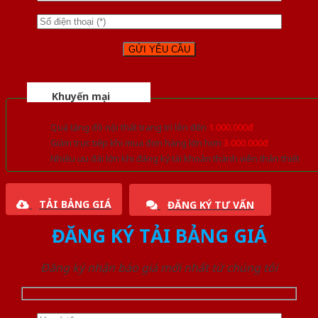
Khuyến mại
Quà tặng đồ nội thất trang trí lên đến
1.000.000đ
Giảm trực tiếp khi mua đơn hàng lớn hơn
3.000.000đ
Nhiều ưu đãi lớn khi đăng ký tài khoản thành viên thân thiết
TẢI BẢNG GIÁ
ĐĂNG KÝ TƯ VẤN
ĐĂNG KÝ TẢI BẢNG GIÁ
Đăng ký nhận báo giá mới nhất từ chúng tôi