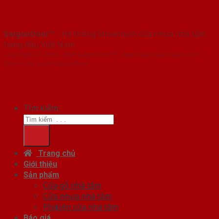
SaigonDoor™
- Hệ thống Showroom cửa nhựa nhà tắm
hàng đầu Việt Nam
Copyright ⓒ 2016 – 2026 SaigonDoor™ - www.cuanhuanhatam.com |
Đơn vị chủ quản SaigonDoor
Tìm kiếm:
Trang chủ
Giới thiệu
Sản phẩm
Cửa gỗ nhà tắm
Cửa nhựa nhà tắm
Phụ kiện cửa nhà tắm
Báo giá