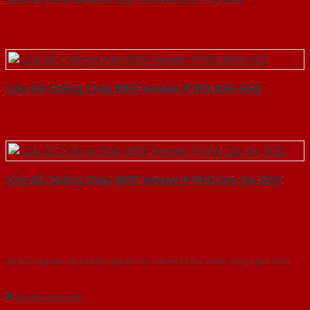
Cửa Gỗ Chống Cháy MDF Veneer P1R2 ASH-SGD
Cửa Gỗ Chống Cháy MDF Veneer P1R4 Căm Xe-SGD
Với kinh nghiệm nhiêu năm nghiên cứu cửa theo tiêu chuẩn công nghệ Châu
Âu.Chúng tôi tự tin là nhà sản xuất & cung cấp hàng đầu tại Việt Nam!
Gửi yêu cầu tư vấn