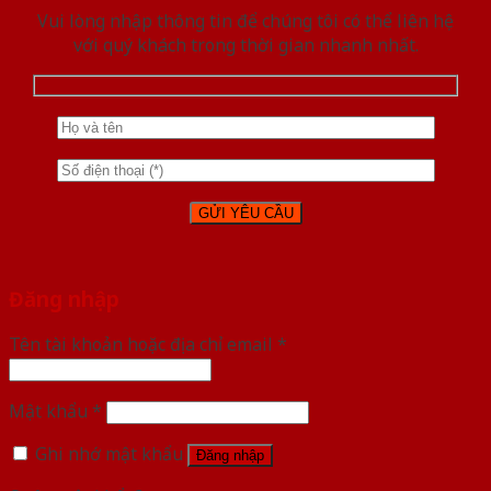
Vui lòng nhập thông tin để chúng tôi có thể liên hệ
với quý khách trong thời gian nhanh nhất.
Đăng nhập
Tên tài khoản hoặc địa chỉ email
*
Mật khẩu
*
Ghi nhớ mật khẩu
Đăng nhập