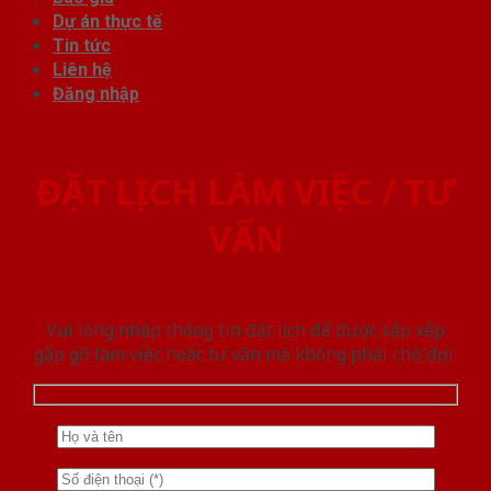
Dự án thực tế
Tin tức
Liên hệ
Đăng nhập
ĐẶT LỊCH LÀM VIỆC / TƯ
VẤN
Vui lòng nhập thông tin đặt lịch để được sắp xếp
gặp gỡ làm việc hoăc tư vấn mà không phải chờ đợi.