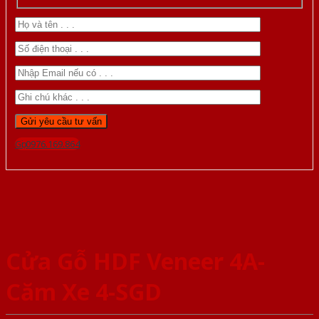
Gọi 0976.169.864
Cửa Gỗ HDF Veneer 4A-
Căm Xe 4-SGD