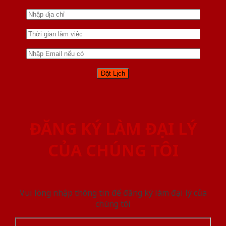
ĐĂNG KÝ LÀM ĐẠI LÝ
CỦA CHÚNG TÔI
Vui lòng nhập thông tin để đăng ký làm đại lý của
chúng tôi