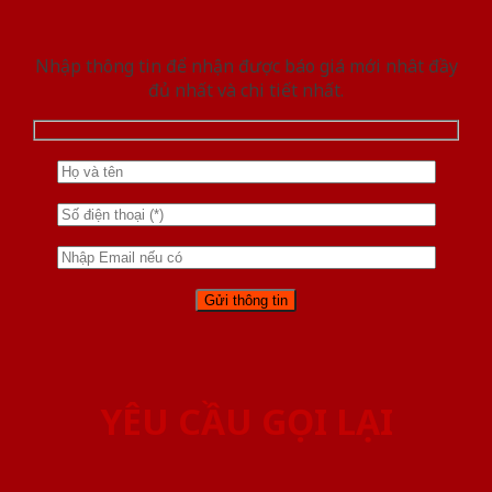
Nhập thông tin để nhận được báo giá mới nhât đầy
đủ nhất và chi tiết nhất.
YÊU CẦU GỌI LẠI