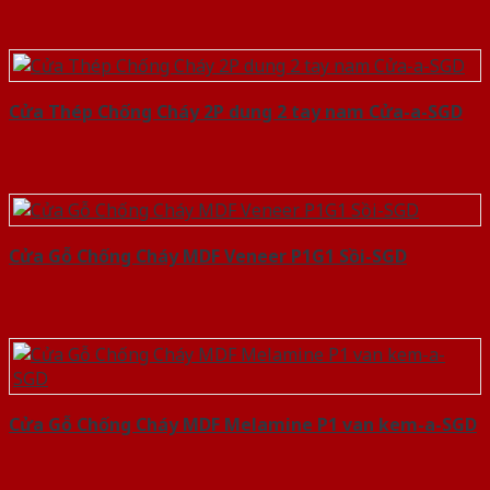
Cửa Thép Chống Cháy 2P dung 2 tay nam Cửa-a-SGD
Cửa Gỗ Chống Cháy MDF Veneer P1G1 Sồi-SGD
Cửa Gỗ Chống Cháy MDF Melamine P1 van kem-a-SGD