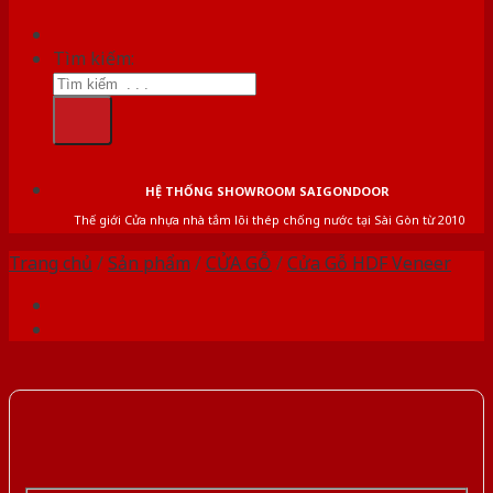
Tìm kiếm:
HỆ THỐNG SHOWROOM SAIGONDOOR
Thế giới Cửa nhựa nhà tắm lõi thép chống nước tại Sài Gòn từ 2010
Trang chủ
/
Sản phẩm
/
CỬA GỖ
/
Cửa Gỗ HDF Veneer