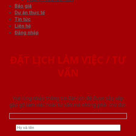
Báo giá
Dự án thực tế
Tin tức
Liên hệ
Đăng nhập
ĐẶT LỊCH LÀM VIỆC / TƯ
VẤN
Vui lòng nhập thông tin đặt lịch để được sắp xếp
gặp gỡ làm việc hoăc tư vấn mà không phải chờ đợi.