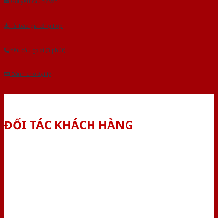
Gửi yêu cầu tư vấn
Tải báo giá tổng hợp
Yêu cầu gọi lại (3 phút)
Dành cho đại lý
ĐỐI TÁC KHÁCH HÀNG