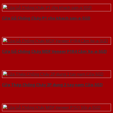
Cửa Gỗ Chống Cháy P1 cho khach san-a-SGD
Cửa Gỗ Chống Cháy MDF Veneer P1R4 Căm Xe-a-SGD
Cửa Thép Chống Cháy 2P dung 2 tay nam Cửa-SGD