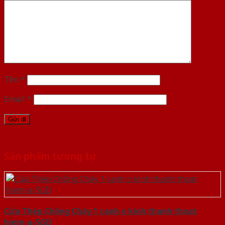
Tên
*
Email
*
Sản phẩm tương tự
Cửa Thép Chống Cháy 1 canh o kinh thanh thoat
hiem-a-SGD