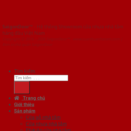
SaigonDoor™
- Hệ thống Showroom cửa nhựa nhà tắm
hàng đầu Việt Nam
Copyright ⓒ 2016 – 2026 SaigonDoor™ - www.cuanhuanhatam.com |
Đơn vị chủ quản SaigonDoor
Tìm kiếm:
Trang chủ
Giới thiệu
Sản phẩm
Cửa gỗ nhà tắm
Cửa nhựa nhà tắm
Phụ kiện cửa nhà tắm