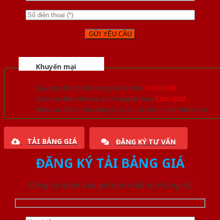
Khuyến mại
Quà tặng đồ nội thất trang trí lên đến
1.000.000đ
Giảm trực tiếp khi mua đơn hàng lớn hơn
3.000.000đ
Nhiều ưu đãi lớn khi đăng ký tài khoản thành viên thân thiết
TẢI BẢNG GIÁ
ĐĂNG KÝ TƯ VẤN
ĐĂNG KÝ TẢI BẢNG GIÁ
Đăng ký nhận báo giá mới nhất từ chúng tôi