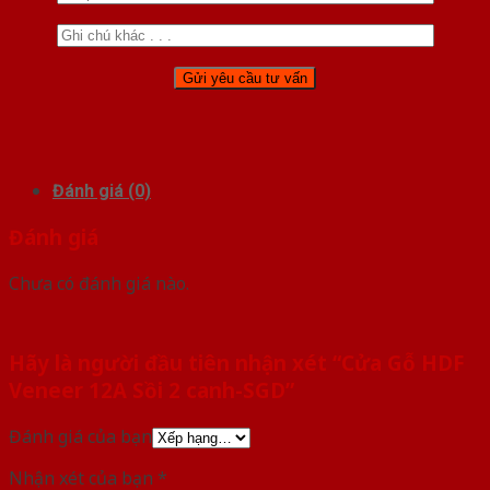
Đánh giá (0)
Đánh giá
Chưa có đánh giá nào.
Hãy là người đầu tiên nhận xét “Cửa Gỗ HDF
Veneer 12A Sồi 2 canh-SGD”
Đánh giá của bạn
Nhận xét của bạn
*