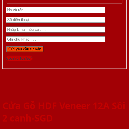
Gọi 0976.169.864
Cửa Gỗ HDF Veneer 12A Sồi
2 canh-SGD