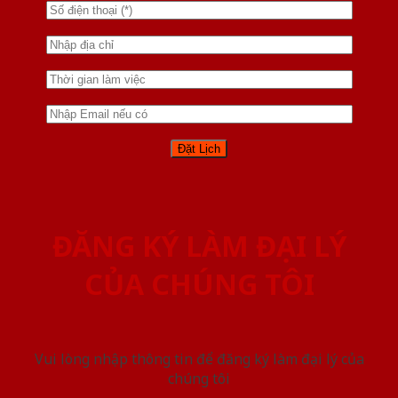
ĐĂNG KÝ LÀM ĐẠI LÝ
CỦA CHÚNG TÔI
Vui lòng nhập thông tin để đăng ký làm đại lý của
chúng tôi