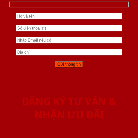
ĐĂNG KÝ TƯ VẤN &
NHẬN ƯU ĐÃI