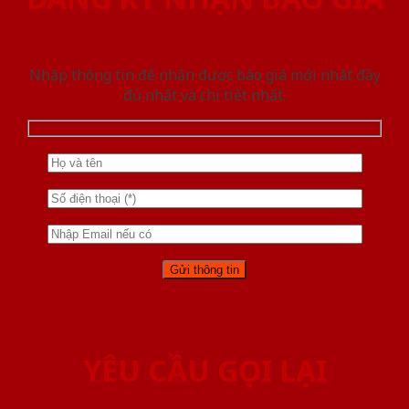
Nhập thông tin để nhận được báo giá mới nhât đầy
đủ nhất và chi tiết nhất.
YÊU CẦU GỌI LẠI