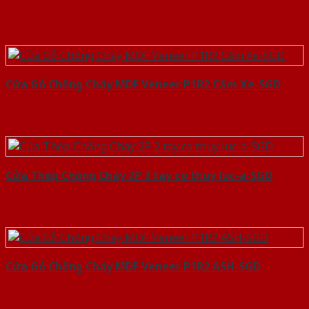
Cửa Gỗ Chống Cháy MDF Veneer P1R2 Căm Xe-SGD
Cửa Thép Chống Cháy 2P 2 tay co thuy luc-a-SGD
Cửa Gỗ Chống Cháy MDF Veneer P1R2 ASH-SGD