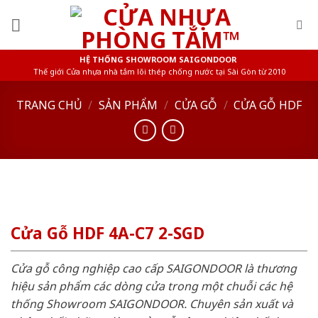
Skip
to
content
HỆ THỐNG SHOWROOM SAIGONDOOR
Thế giới Cửa nhựa nhà tắm lõi thép chống nước tại Sài Gòn từ 2010
TRANG CHỦ
/
SẢN PHẨM
/
CỬA GỖ
/
CỬA GỖ HDF
Cửa Gỗ HDF 4A-C7 2-SGD
Cửa gỗ công nghiệp cao cấp SAIGONDOOR là thương
hiệu sản phẩm các dòng cửa trong một chuỗi các hệ
thống Showroom SAIGONDOOR. Chuyên sản xuất và