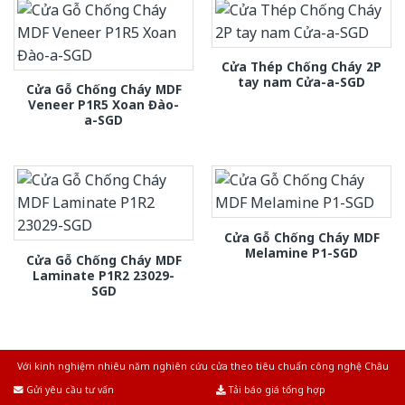
Cửa Thép Chống Cháy 2P
tay nam Cửa-a-SGD
Cửa Gỗ Chống Cháy MDF
Veneer P1R5 Xoan Đào-
a-SGD
Cửa Gỗ Chống Cháy MDF
Melamine P1-SGD
Cửa Gỗ Chống Cháy MDF
Laminate P1R2 23029-
SGD
Với kinh nghiệm nhiêu năm nghiên cứu cửa theo tiêu chuẩn công nghệ Châu
Âu.Chúng tôi tự tin là nhà sản xuất & cung cấp hàng đầu tại Việt Nam!
Gửi yêu cầu tư vấn
Tải báo giá tổng hợp