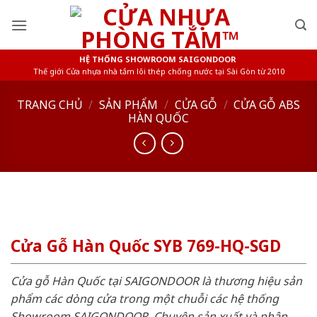
Skip
to
content
HỆ THỐNG SHOWROOM SAIGONDOOR
Thế giới Cửa nhựa nhà tắm lõi thép chống nước tại Sài Gòn từ 2010
TRANG CHỦ
/
SẢN PHẨM
/
CỬA GỖ
/
CỬA GỖ ABS
HÀN QUỐC
Cửa Gỗ Hàn Quốc SYB 769-HQ-SGD
Cửa gỗ Hàn Quốc tại SAIGONDOOR là thương hiệu sản
phẩm các dòng cửa trong một chuỗi các hệ thống
Showroom SAIGONDOOR. Chuyên sản xuất và phân