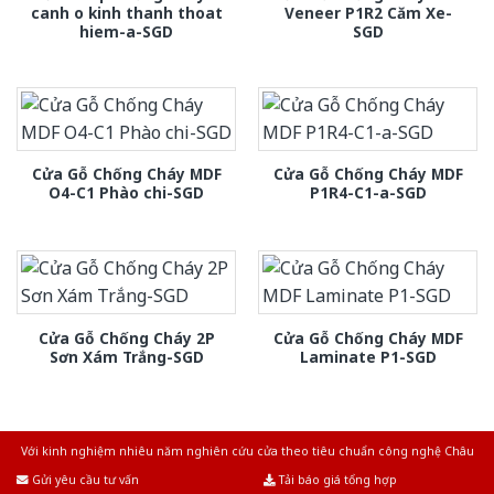
canh o kinh thanh thoat
Veneer P1R2 Căm Xe-
hiem-a-SGD
SGD
Cửa Gỗ Chống Cháy MDF
Cửa Gỗ Chống Cháy MDF
O4-C1 Phào chi-SGD
P1R4-C1-a-SGD
Cửa Gỗ Chống Cháy 2P
Cửa Gỗ Chống Cháy MDF
Sơn Xám Trắng-SGD
Laminate P1-SGD
Với kinh nghiệm nhiêu năm nghiên cứu cửa theo tiêu chuẩn công nghệ Châu
Âu.Chúng tôi tự tin là nhà sản xuất & cung cấp hàng đầu tại Việt Nam!
Gửi yêu cầu tư vấn
Tải báo giá tổng hợp