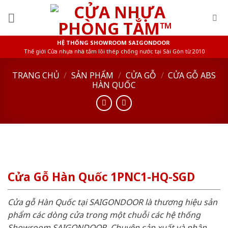
Skip
to
content
HỆ THỐNG SHOWROOM SAIGONDOOR
Thế giới Cửa nhựa nhà tắm lõi thép chống nước tại Sài Gòn từ 2010
TRANG CHỦ
/
SẢN PHẨM
/
CỬA GỖ
/
CỬA GỖ ABS
HÀN QUỐC
Cửa Gỗ Hàn Quốc 1PNC1-HQ-SGD
Cửa gỗ Hàn Quốc tại SAIGONDOOR là thương hiệu sản
phẩm các dòng cửa trong một chuỗi các hệ thống
Showroom SAIGONDOOR. Chuyên sản xuất và phân