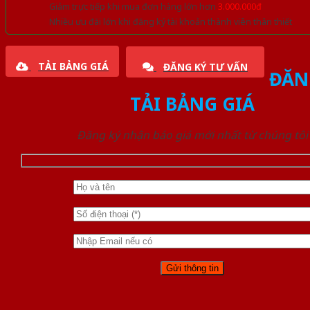
Giảm trực tiếp khi mua đơn hàng lớn hơn
3.000.000đ
Nhiều ưu đãi lớn khi đăng ký tài khoản thành viên thân thiết
TẢI BẢNG GIÁ
ĐĂNG KÝ TƯ VẤN
ĐĂN
TẢI BẢNG GIÁ
Đăng ký nhận báo giá mới nhất từ chúng tôi