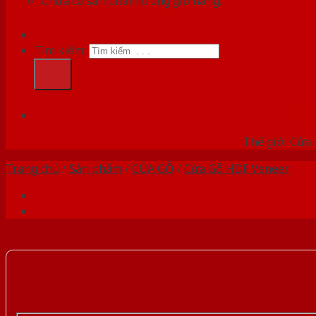
Chưa có sản phẩm trong giỏ hàng.
Tìm kiếm:
HỆ
Thế giới Cửa 
Trang chủ
/
Sản phẩm
/
CỬA GỖ
/
Cửa Gỗ HDF Veneer