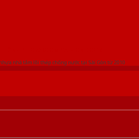
 THỐNG SHOWROOM SAIGONDOOR
nhựa nhà tắm lõi thép chống nước tại Sài Gòn từ 2010