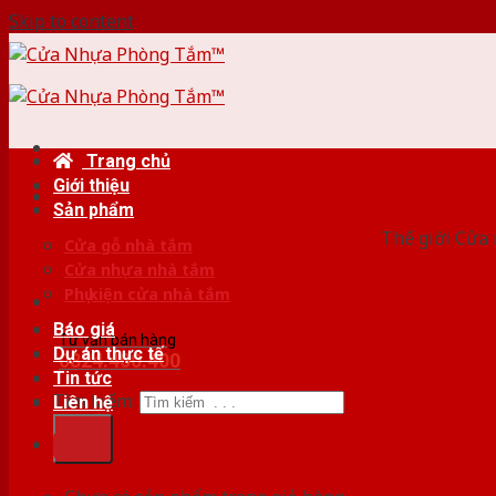
Skip to content
Trang chủ
Giới thiệu
HỆ
Sản phẩm
Thế giới Cửa 
Cửa gỗ nhà tắm
Cửa nhựa nhà tắm
Phụ kiện cửa nhà tắm
Báo giá
Tư vấn bán hàng
Dự án thực tế
0824.400.400
Tin tức
Tìm kiếm:
Liên hệ