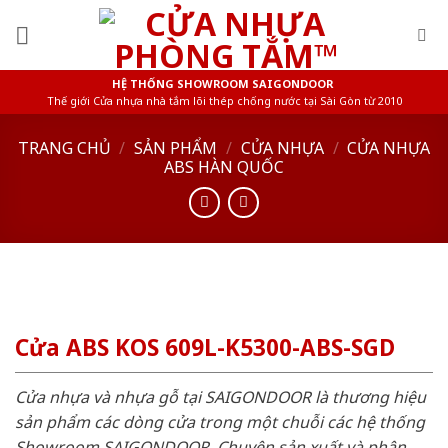
Skip
to
content
HỆ THỐNG SHOWROOM SAIGONDOOR
Thế giới Cửa nhựa nhà tắm lõi thép chống nước tại Sài Gòn từ 2010
TRANG CHỦ
/
SẢN PHẨM
/
CỬA NHỰA
/
CỬA NHỰA
ABS HÀN QUỐC
Cửa ABS KOS 609L-K5300-ABS-SGD
Cửa nhựa và nhựa gỗ tại SAIGONDOOR là thương hiệu
sản phẩm các dòng cửa trong một chuỗi các hệ thống
Showroom SAIGONDOOR. Chuyên sản xuất và phân