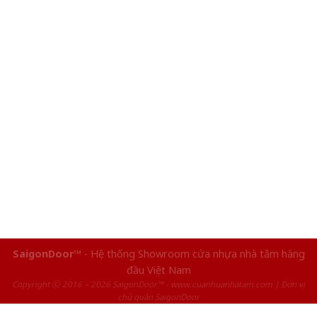
SaigonDoor™
- Hệ thống Showroom cửa nhựa nhà tắm hàng
đầu Việt Nam
Copyright ⓒ 2016 – 2026 SaigonDoor™ - www.cuanhuanhatam.com | Đơn vị
chủ quản SaigonDoor