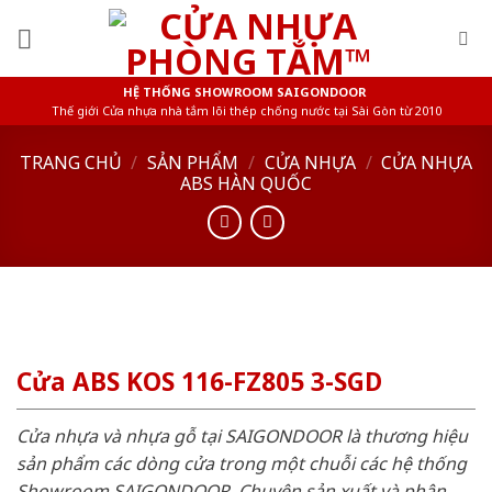
Skip
to
content
HỆ THỐNG SHOWROOM SAIGONDOOR
Thế giới Cửa nhựa nhà tắm lõi thép chống nước tại Sài Gòn từ 2010
TRANG CHỦ
/
SẢN PHẨM
/
CỬA NHỰA
/
CỬA NHỰA
ABS HÀN QUỐC
Cửa ABS KOS 116-FZ805 3-SGD
Cửa nhựa và nhựa gỗ tại SAIGONDOOR là thương hiệu
sản phẩm các dòng cửa trong một chuỗi các hệ thống
Showroom SAIGONDOOR. Chuyên sản xuất và phân