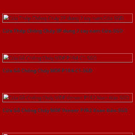
Cửa Thép Chống Cháy 2P dung 2 tay nam Cửa-SGD
Cửa Gỗ Chống Cháy MDF P1R4-C1-SGD
Cửa Gỗ Chống Cháy MDF Veneer P1R2 Xoan Đào-SGD