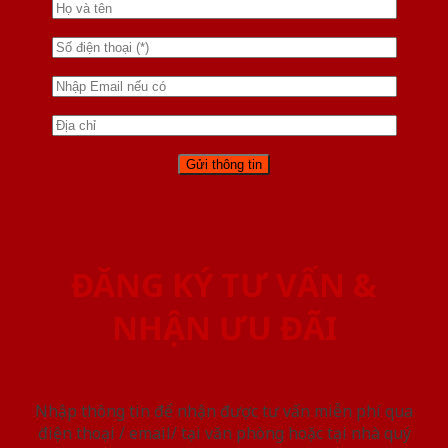
ĐĂNG KÝ TƯ VẤN &
NHẬN ƯU ĐÃI
Nhập thông tin để nhận được tư vấn miễn phí qua
điện thoại / email/ tại văn phòng hoặc tại nhà quý