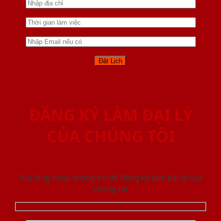
ĐĂNG KÝ LÀM ĐẠI LÝ
CỦA CHÚNG TÔI
Vui lòng nhập thông tin để đăng ký làm đại lý của
chúng tôi