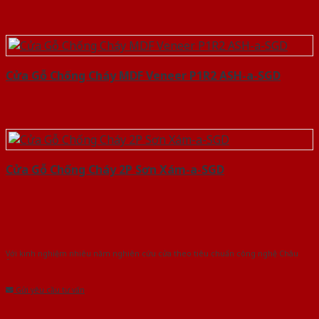
Cửa Gỗ Chống Cháy MDF Veneer P1R2 ASH-a-SGD
Cửa Gỗ Chống Cháy 2P Sơn Xám-a-SGD
Với kinh nghiệm nhiêu năm nghiên cứu cửa theo tiêu chuẩn công nghệ Châu
Âu.Chúng tôi tự tin là nhà sản xuất & cung cấp hàng đầu tại Việt Nam!
Gửi yêu cầu tư vấn