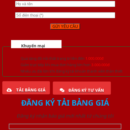
Khuyến mại
Quà tặng đồ nội thất trang trí lên đến
1.000.000đ
Giảm trực tiếp khi mua đơn hàng lớn hơn
3.000.000đ
Nhiều ưu đãi lớn khi đăng ký tài khoản thành viên thân thiết
TẢI BẢNG GIÁ
ĐĂNG KÝ TƯ VẤN
ĐĂNG KÝ TẢI BẢNG GIÁ
Đăng ký nhận báo giá mới nhất từ chúng tôi