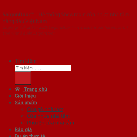
SaigonDoor™
- Hệ thống Showroom cửa nhựa nhà tắm
hàng đầu Việt Nam
Copyright ⓒ 2016 – 2026 SaigonDoor™ - www.cuanhuanhatam.com |
Đơn vị chủ quản SaigonDoor
Tìm kiếm:
Trang chủ
Giới thiệu
Sản phẩm
Cửa gỗ nhà tắm
Cửa nhựa nhà tắm
Phụ kiện cửa nhà tắm
Báo giá
Dự án thực tế