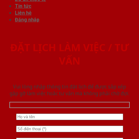
Tin tức
Liên hệ
Đăng nhập
ĐẶT LỊCH LÀM VIỆC / TƯ
VẤN
Vui lòng nhập thông tin đặt lịch để được sắp xếp
gặp gỡ làm việc hoăc tư vấn mà không phải chờ đợi.