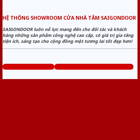
HỆ THỐNG SHOWROOM CỬA NHÀ TẮM SAIGONDOOR
SAIGONDOOR luôn nỗ lực mang đến cho đối tác và khách
hàng những sản phẩm công nghệ cao cấp, có giá trị gia tăng
tiện ích, sáng tạo cho cộng đồng một tương lai tốt đẹp hơn!
www.cuanhuavango.com
Tổng đài tư vấn miễn phí: 0824.400.400