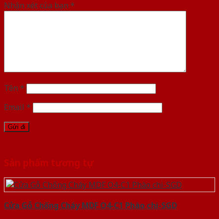
Nhận xét của bạn
*
Tên
*
Email
*
Sản phẩm tương tự
Cửa Gỗ Chống Cháy MDF O4-C1 Phào chi-SGD