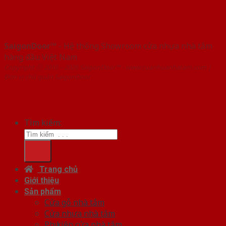
SaigonDoor™
- Hệ thống Showroom cửa nhựa nhà tắm
hàng đầu Việt Nam
Copyright ⓒ 2016 – 2026 SaigonDoor™ - www.cuanhuanhatam.com |
Đơn vị chủ quản SaigonDoor
Tìm kiếm:
Trang chủ
Giới thiệu
Sản phẩm
Cửa gỗ nhà tắm
Cửa nhựa nhà tắm
Phụ kiện cửa nhà tắm