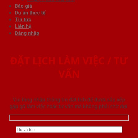
Báo giá
Dự án thực tế
Tin tức
Liên hệ
Đăng nhập
ĐẶT LỊCH LÀM VIỆC / TƯ
VẤN
Vui lòng nhập thông tin đặt lịch để được sắp xếp
gặp gỡ làm việc hoăc tư vấn mà không phải chờ đợi.