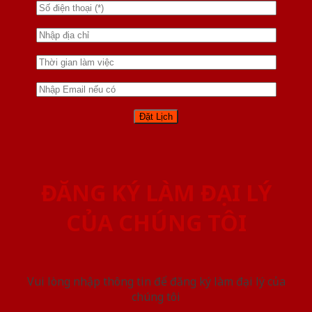
ĐĂNG KÝ LÀM ĐẠI LÝ
CỦA CHÚNG TÔI
Vui lòng nhập thông tin để đăng ký làm đại lý của
chúng tôi