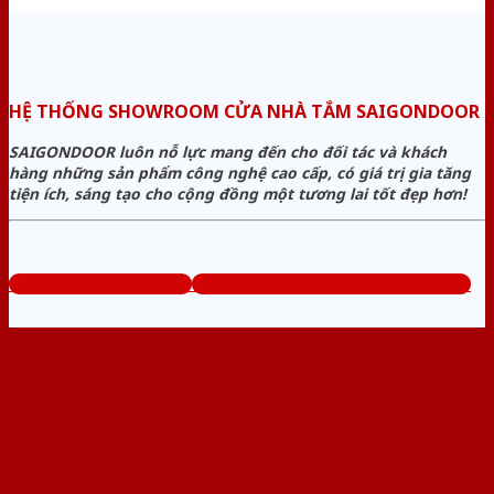
HỆ THỐNG SHOWROOM CỬA NHÀ TẮM SAIGONDOOR
SAIGONDOOR luôn nỗ lực mang đến cho đối tác và khách
hàng những sản phẩm công nghệ cao cấp, có giá trị gia tăng
tiện ích, sáng tạo cho cộng đồng một tương lai tốt đẹp hơn!
www.cuanhuavango.com
Tổng đài tư vấn miễn phí: 0824.400.400