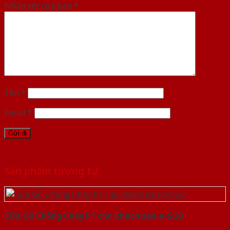
Nhận xét của bạn
*
Tên
*
Email
*
Sản phẩm tương tự
Cửa Gỗ Chống Cháy P1 cho khach san-a-SGD