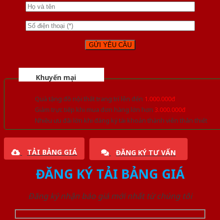
Khuyến mại
Quà tặng đồ nội thất trang trí lên đến
1.000.000đ
Giảm trực tiếp khi mua đơn hàng lớn hơn
3.000.000đ
Nhiều ưu đãi lớn khi đăng ký tài khoản thành viên thân thiết
TẢI BẢNG GIÁ
ĐĂNG KÝ TƯ VẤN
ĐĂNG KÝ TẢI BẢNG GIÁ
Đăng ký nhận báo giá mới nhất từ chúng tôi