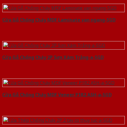
Cửa Gỗ Chống Cháy MDF Laminate van ngang-SGD
Cửa Gỗ Chống Cháy 2P Sơn Xám Trắng-a-SGD
Cửa Gỗ Chống Cháy MDF Veneer P1R2 ASH-a-SGD