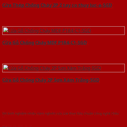
Cửa Thép Chống Cháy 2P 2 tay co thuy luc-a-SGD
Cửa Gỗ Chống Cháy MDF P1R4-C1-SGD
Cửa Gỗ Chống Cháy 2P Sơn Xám Trắng-SGD
Với kinh nghiệm nhiêu năm nghiên cứu cửa theo tiêu chuẩn công nghệ Châu
Âu.Chúng tôi tự tin là nhà sản xuất & cung cấp hàng đầu tại Việt Nam!