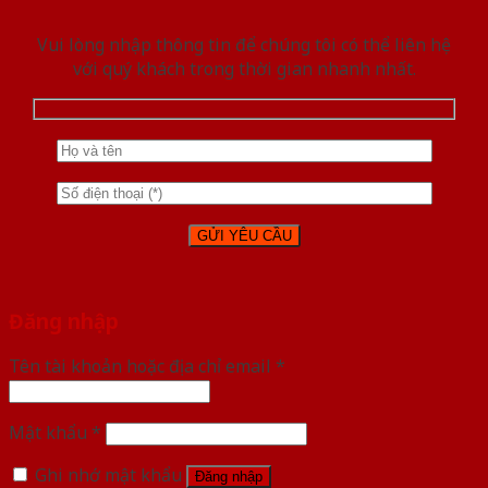
Vui lòng nhập thông tin để chúng tôi có thể liên hệ
với quý khách trong thời gian nhanh nhất.
Đăng nhập
Tên tài khoản hoặc địa chỉ email
*
Mật khẩu
*
Ghi nhớ mật khẩu
Đăng nhập