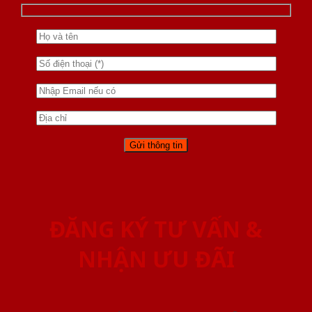
ĐĂNG KÝ TƯ VẤN &
NHẬN ƯU ĐÃI