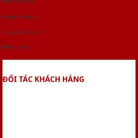
Gửi yêu cầu tư vấn
Tải báo giá tổng hợp
Yêu cầu gọi lại (3 phút)
Dành cho đại lý
ĐỐI TÁC KHÁCH HÀNG