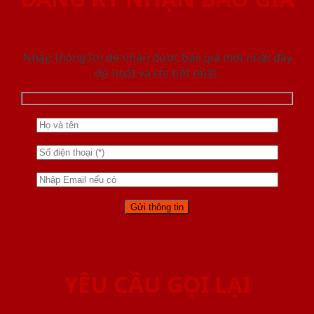
Nhập thông tin để nhận được báo giá mới nhât đầy
đủ nhất và chi tiết nhất.
YÊU CẦU GỌI LẠI