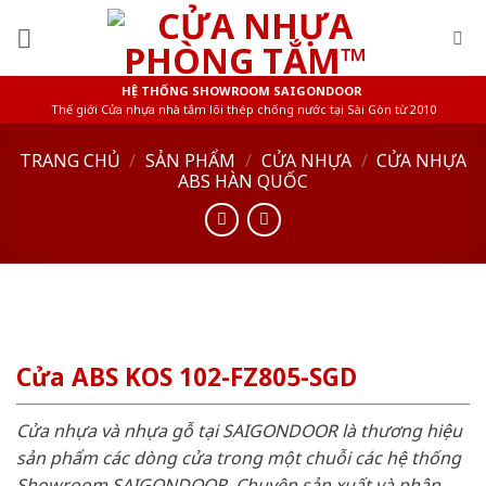
Skip
to
content
HỆ THỐNG SHOWROOM SAIGONDOOR
Thế giới Cửa nhựa nhà tắm lõi thép chống nước tại Sài Gòn từ 2010
TRANG CHỦ
/
SẢN PHẨM
/
CỬA NHỰA
/
CỬA NHỰA
ABS HÀN QUỐC
Cửa ABS KOS 102-FZ805-SGD
Cửa nhựa và nhựa gỗ tại SAIGONDOOR là thương hiệu
sản phẩm các dòng cửa trong một chuỗi các hệ thống
Showroom SAIGONDOOR. Chuyên sản xuất và phân