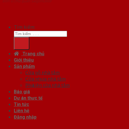
Đơn vị chủ quản SaigonDoor
Tìm kiếm:
Trang chủ
Giới thiệu
Sản phẩm
Cửa gỗ nhà tắm
Cửa nhựa nhà tắm
Phụ kiện cửa nhà tắm
Báo giá
Dự án thực tế
Tin tức
Liên hệ
Đăng nhập