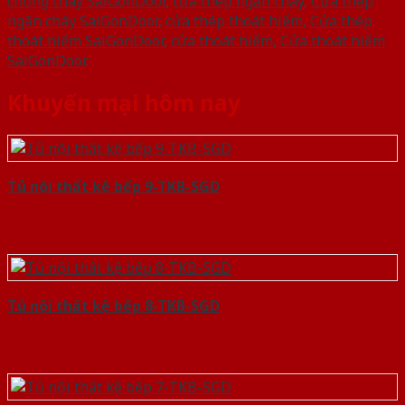
chống cháy SaiGonDoor
,
cửa thép ngăn cháy
,
Cửa thép
ngăn cháy SaiGonDoor
,
cửa thép thoát hiểm
,
Cửa thép
thoát hiểm SaiGonDoor
,
cửa thoát hiểm
,
Cửa thoát hiểm
SaiGonDoor
.
Khuyến mại hôm nay
Tủ nội thất kệ bếp 9-TKB-SGD
Tủ nội thất kệ bếp 8-TKB-SGD