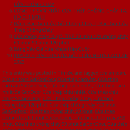
CỬA CHỐNG CHÁY
CÔNG TY SẢN XUẤT CỬA THÉP CHỐNG CHÁY TẠI
HỒ CHÍ MINH
Bảng Báo Giá Cửa Gỗ Chống Cháy | Báo Giá Cửa
Thép Chống Cháy
Cửa chống cháy là gì?. TOP 30 mẫu cửa chống cháy
60 phút 90 phút 120 phút
Bảng Báo Giá Cửa Nhựa Hàn Quốc
[UPDATE] BÁO GIÁ CỬA GỖ | CỬA NHỰA CAO CẤP
2022
This entry was posted in
Tin tức
and tagged
cửa an toàn
,
Của an toàn SaiGonDoor
,
Cửa thép cách âm
,
Cửa thép
cách âm SaiGonDoor
,
Cửa thép cách nhiệt
,
Cửa thép cách
nhiệt SaiGonDoor
,
Cửa thép chịu nhiệt
,
Cửa thép chịu
nhiệt SaiGonDoor
,
Cửa Thép Chống Cháy
,
Cửa thép
chống cháy 120 phút
,
Cửa thép chống cháy 120 phút
SaiGonDoor
,
cửa thép chống cháy 60 phút
,
Cửa thép
chống cháy 60 phút SaiGonDoor
,
Cửa thép chống cháy 90
phút
,
Cửa thép chống cháy 90 phút SaiGonDoor
,
Cửa thép