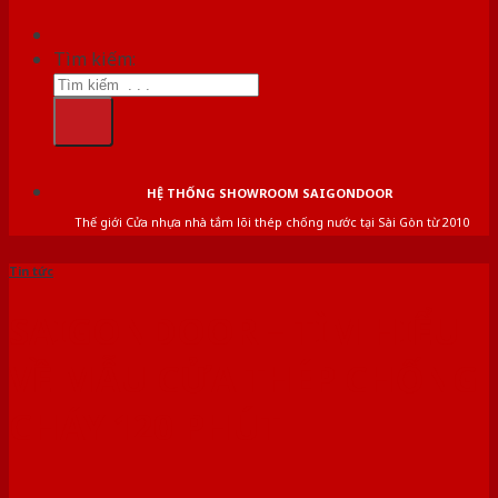
Tìm kiếm:
HỆ THỐNG SHOWROOM SAIGONDOOR
Thế giới Cửa nhựa nhà tắm lõi thép chống nước tại Sài Gòn từ 2010
Tin tức
SAIGONDOOR – TÌM HIỂU
VỀ MẪU CỬA THÉP CHỐNG
CHÁY 120 PHÚT