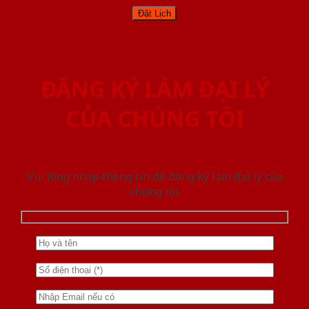
ĐĂNG KÝ LÀM ĐẠI LÝ
CỦA CHÚNG TÔI
Vui lòng nhập thông tin để đăng ký làm đại lý của
chúng tôi