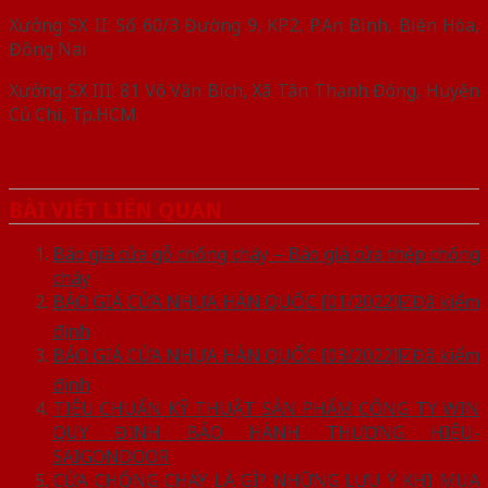
Xưởng SX II: Số 60/3 Đường 9, KP2, P.An Bình, Biên Hòa,
Đồng Nai
Xưởng SX III: 81 Võ Văn Bích, Xã Tân Thạnh Đông, Huyện
Củ Chi, Tp.HCM
BÀI VIẾT LIÊN QUAN
Báo giá cửa gỗ chống cháy – Báo giá cửa thép chống
cháy
BÁO GIÁ CỬA NHỰA HÀN QUỐC [01/2022]☑️Đã kiểm
định
BÁO GIÁ CỬA NHỰA HÀN QUỐC [03/2022]☑️Đã kiểm
định
TIÊU CHUẨN KỸ THUẬT SẢN PHẨM CÔNG TY WIN
QUY ĐỊNH BẢO HÀNH THƯƠNG HIỆU-
SAIGONDOOR
CỬA CHỐNG CHÁY LÀ GÌ? NHỮNG LƯU Ý KHI MUA