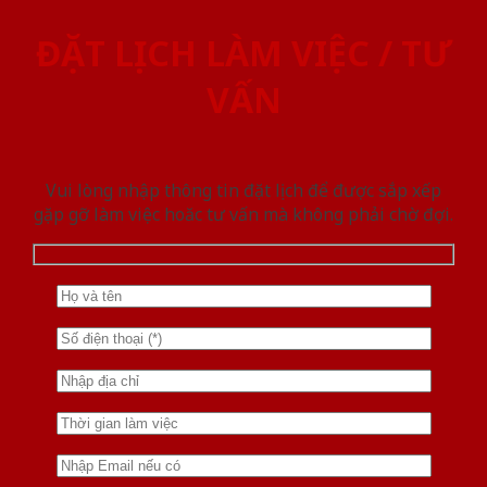
ĐẶT LỊCH LÀM VIỆC / TƯ
VẤN
Vui lòng nhập thông tin đặt lịch để được sắp xếp
gặp gỡ làm việc hoăc tư vấn mà không phải chờ đợi.