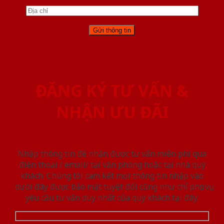
ĐĂNG KÝ TƯ VẤN &
NHẬN ƯU ĐÃI
Nhập thông tin để nhận được tư vấn miễn phí qua
điện thoại / email/ tại văn phòng hoặc tại nhà quý
khách. Chúng tôi cam kết mọi thông tin nhập vào
dưới đây được bảo mật tuyệt đối cũng như chỉ phục vụ
yêu cầu tư vấn duy nhất của quý khách tại đây.