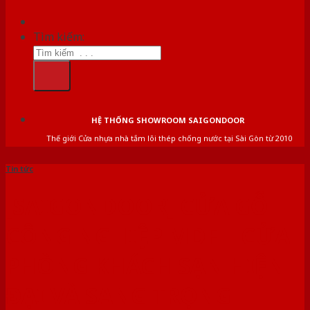
Tìm kiếm:
HỆ THỐNG SHOWROOM SAIGONDOOR
Thế giới Cửa nhựa nhà tắm lõi thép chống nước tại Sài Gòn từ 2010
Tin tức
[SAIGONDOOR] CỬA GỖ
CÔNG NGHIỆP MDF – CỬA
PHÒNG KHÁCH SẠN HIỆN
ĐẠI VÀ SANG TRỌNG