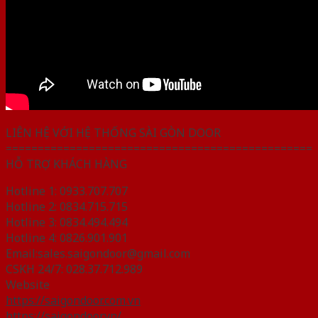
LIÊN HỆ VỚI HỆ THỐNG SÀI GÒN DOOR
================================================
HỖ TRỢ KHÁCH HÀNG
Hotline 1: 0933.707.707
Hotline 2: 0834.715.715
Hotline 3: 0834.494.494
Hotline 4: 0826.901.901
Email:sales.saigondoor@gmail.com
CSKH 24/7: 028.37.712.989
Website
https://saigondoor.com.vn
https://saigondoor.vn/