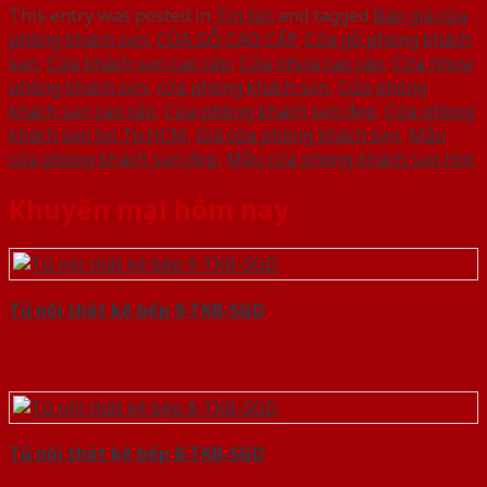
This entry was posted in
Tin tức
and tagged
Báo giá cửa
phòng khách sạn
,
CỬA GỖ CAO CẤP
,
Cửa gỗ phòng khách
sạn
,
Cửa khách sạn cao cấp
,
Cửa nhựa cao cấp
,
Cửa nhựa
phòng khách sạn
,
cửa phòng khách sạn
,
Cửa phòng
khách sạn cao cấp
,
Cửa phòng khách sạn đẹp
,
Cửa phòng
khách sạn tại Tp.HCM
,
Giá cửa phòng khách sạn
,
Mẫu
cửa phòng khách sạn đẹp
,
Mẫu cửa phòng khách sạn Hot
.
Khuyến mại hôm nay
Tủ nội thất kệ bếp 9-TKB-SGD
Tủ nội thất kệ bếp 8-TKB-SGD