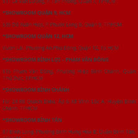
511 Lê Văn Lương, P. Tân Phong, Quận 7, TP.HCM
*SHOWROOM QUẬN 9, HCM
535 Đỗ Xuân Hợp, P. Phước Long B, Quận 9, TP.HCM
*SHOWROOM QUẬN 12, HCM
Vườn Lài, Phường An Phú Đông, Quận 12, Tp HCM
*SHOWROOM BÌNH LỢI – PHẠM VĂN ĐỒNG
615 Phạm Văn Đồng, Phường Hiệp Bình Chánh, Quận
Thủ Đức, TP.HCM
*SHOWROOM BÌNH CHÁNH
F6/ 24 R8 Quách Điêu, Ấp 6 Xã Vĩnh Lộc A, Huyện Bình
Chánh. TPHCM
*SHOWROOM BÌNH TÂN
87 Bình Long, Phường Bình Hưng Hòa B, Quận Bình Tân,