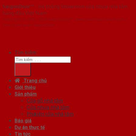
SaigonDoor™
- Hệ thống Showroom cửa nhựa nhà tắm
hàng đầu Việt Nam
Copyright ⓒ 2016 – 2026 SaigonDoor™ - www.cuanhuanhatam.com |
Đơn vị chủ quản SaigonDoor
Tìm kiếm:
Trang chủ
Giới thiệu
Sản phẩm
Cửa gỗ nhà tắm
Cửa nhựa nhà tắm
Phụ kiện cửa nhà tắm
Báo giá
Dự án thực tế
Tin tức