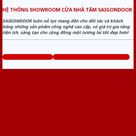
HỆ THỐNG SHOWROOM CỬA NHÀ TẮM SAIGONDOOR
SAIGONDOOR luôn nỗ lực mang đến cho đối tác và khách
hàng những sản phẩm công nghệ cao cấp, có giá trị gia tăng
tiện ích, sáng tạo cho cộng đồng một tương lai tốt đẹp hơn!
www.cuanhuavango.com
Tổng đài tư vấn miễn phí: 0824.400.400