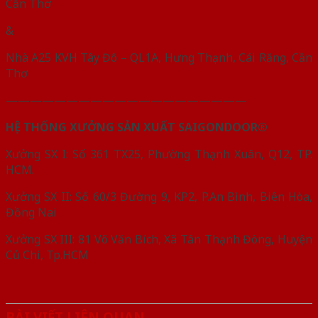
Cần Thơ
&
Nhà A25 KVH Tây Đô – QL1A, Hưng Thạnh, Cái Răng, Cần
Thơ
————————————————————
HỆ THỐNG XƯỞNG SẢN XUẤT SAIGONDOOR®
Xưởng SX I: Số 361 TX25, Phường Thạnh Xuân, Q12, TP.
HCM.
Xưởng SX II: Số 60/3 Đường 9, KP2, P.An Bình, Biên Hòa,
Đồng Nai
Xưởng SX III: 81 Võ Văn Bích, Xã Tân Thạnh Đông, Huyện
Củ Chi, Tp.HCM
BÀI VIẾT LIÊN QUAN