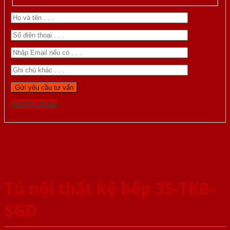
Gọi 0976.169.864
Tủ nội thất kệ bếp 35-TKB-
SGD