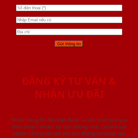
ĐĂNG KÝ TƯ VẤN &
NHẬN ƯU ĐÃI
Nhập thông tin để nhận được tư vấn miễn phí qua
điện thoại / email/ tại văn phòng hoặc tại nhà quý
khách. Chúng tôi cam kết mọi thông tin nhập vào