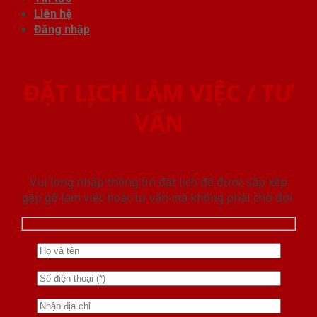
Liên hệ
Đăng nhập
ĐẶT LỊCH LÀM VIỆC / TƯ
VẤN
Vui lòng nhập thông tin đặt lịch để được sắp xếp
gặp gỡ làm việc hoăc tư vấn mà không phải chờ đợi.