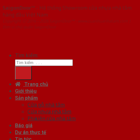
SaigonDoor™
- Hệ thống Showroom cửa nhựa nhà tắm
hàng đầu Việt Nam
Copyright ⓒ 2016 – 2026 SaigonDoor™ - www.cuanhuanhatam.com |
Đơn vị chủ quản SaigonDoor
Tìm kiếm:
Trang chủ
Giới thiệu
Sản phẩm
Cửa gỗ nhà tắm
Cửa nhựa nhà tắm
Phụ kiện cửa nhà tắm
Báo giá
Dự án thực tế
Tin tức