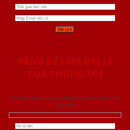
ĐĂNG KÝ LÀM ĐẠI LÝ
CỦA CHÚNG TÔI
Vui lòng nhập thông tin để đăng ký làm đại lý của
chúng tôi