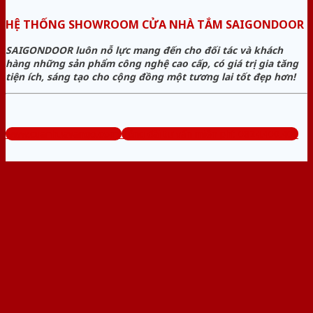
HỆ THỐNG SHOWROOM CỬA NHÀ TẮM SAIGONDOOR
SAIGONDOOR luôn nỗ lực mang đến cho đối tác và khách
hàng những sản phẩm công nghệ cao cấp, có giá trị gia tăng
tiện ích, sáng tạo cho cộng đồng một tương lai tốt đẹp hơn!
www.cuanhuavango.com
Tổng đài tư vấn miễn phí: 0824.400.400