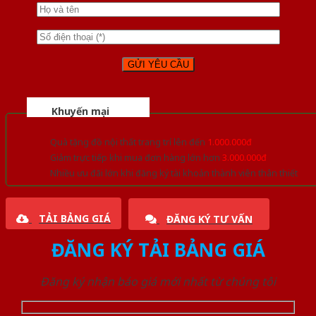
Khuyến mại
Quà tặng đồ nội thất trang trí lên đến
1.000.000đ
Giảm trực tiếp khi mua đơn hàng lớn hơn
3.000.000đ
Nhiều ưu đãi lớn khi đăng ký tài khoản thành viên thân thiết
TẢI BẢNG GIÁ
ĐĂNG KÝ TƯ VẤN
ĐĂNG KÝ TẢI BẢNG GIÁ
Đăng ký nhận báo giá mới nhất từ chúng tôi