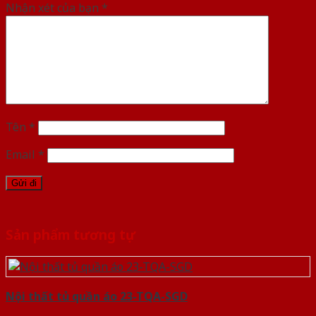
Nhận xét của bạn
*
Tên
*
Email
*
Sản phẩm tương tự
Nội thất tủ quần áo 23-TQA-SGD