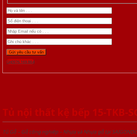
Gọi 0976.169.864
Tủ nội thất kệ bếp 15-TKB-
Tủ Gỗ – Gỗ công nghiêp – Nhựa và Nhựa gỗ tại SAIGOND