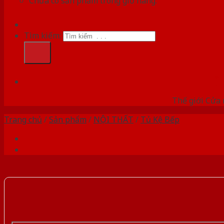
Chưa có sản phẩm trong giỏ hàng.
Tìm kiếm:
HỆ
Thế giới Cửa 
Trang chủ
/
Sản phẩm
/
NỘI THẤT
/
Tủ Kệ Bếp