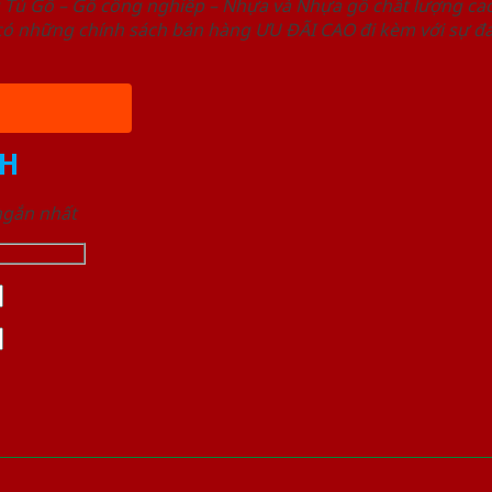
ủ Gỗ – Gỗ công nghiêp – Nhựa và Nhựa gỗ chất lượng cao,
ó những chính sách bán hàng ƯU ĐÃI CAO đi kèm với sự đa
H
 ngắn nhất