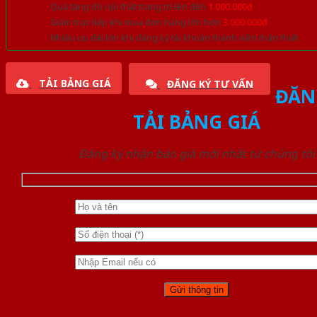
Quà tặng đồ nội thất trang trí lên đến
1.000.000đ
Giảm trực tiếp khi mua đơn hàng lớn hơn
3.000.000đ
Nhiều ưu đãi lớn khi đăng ký tài khoản thành viên thân thiết
TẢI BẢNG GIÁ
ĐĂNG KÝ TƯ VẤN
ĐĂN
TẢI BẢNG GIÁ
Đăng ký nhận báo giá mới nhất từ chúng tôi