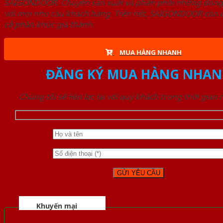
SAIGONDOOR. Chuyên sản xuất và phân phối những dòng T
với mọi nhu cầu khách hàng. Trên hết, SAIGONDOOR còn c
cả phân khúc giá thành.
MUA HÀNG NHANH
ĐĂNG KÝ MUA HÀNG NHAN
Chúng tôi sẽ liên lạc lại với quý khách trong thời gian
Khuyến mại