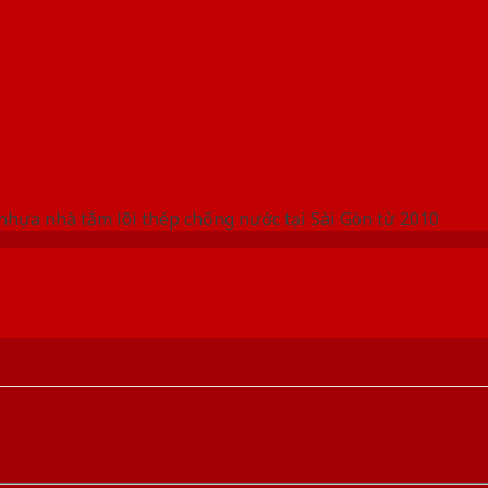
 THỐNG SHOWROOM SAIGONDOOR
nhựa nhà tắm lõi thép chống nước tại Sài Gòn từ 2010