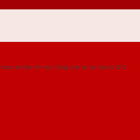
 THỐNG SHOWROOM SAIGONDOOR
nhựa nhà tắm lõi thép chống nước tại Sài Gòn từ 2010