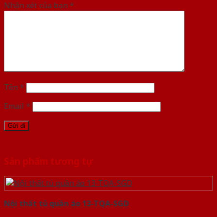
Nhận xét của bạn
*
Tên
*
Email
*
Sản phẩm tương tự
Nội thất tủ quần áo 13-TQA-SGD