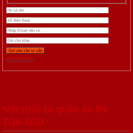
Gọi 0976.169.864
Nội thất tủ quần áo 84-
TQA-SGD