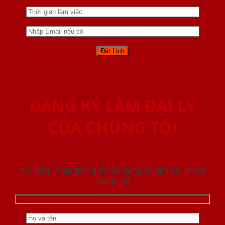
ĐĂNG KÝ LÀM ĐẠI LÝ
CỦA CHÚNG TÔI
Vui lòng nhập thông tin để đăng ký làm đại lý của
chúng tôi