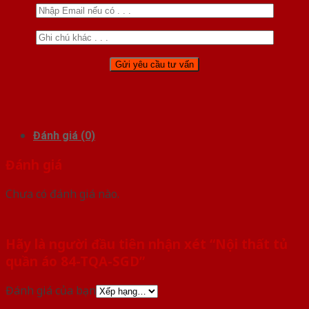
Đánh giá (0)
Đánh giá
Chưa có đánh giá nào.
Hãy là người đầu tiên nhận xét “Nội thất tủ
quần áo 84-TQA-SGD”
Đánh giá của bạn