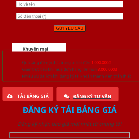
Khuyến mại
Quà tặng đồ nội thất trang trí lên đến
1.000.000đ
Giảm trực tiếp khi mua đơn hàng lớn hơn
3.000.000đ
Nhiều ưu đãi lớn khi đăng ký tài khoản thành viên thân thiết
TẢI BẢNG GIÁ
ĐĂNG KÝ TƯ VẤN
ĐĂNG KÝ TẢI BẢNG GIÁ
Đăng ký nhận báo giá mới nhất từ chúng tôi