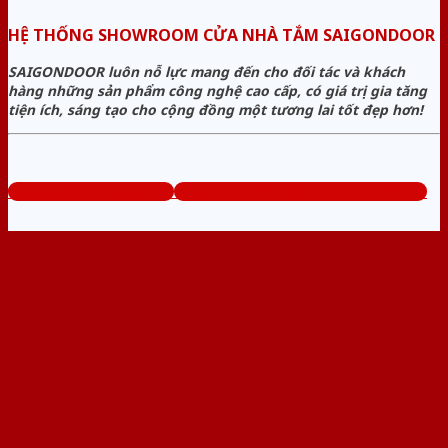
HỆ THỐNG SHOWROOM CỬA NHÀ TẮM SAIGONDOOR
SAIGONDOOR luôn nỗ lực mang đến cho đối tác và khách
hàng những sản phẩm công nghệ cao cấp, có giá trị gia tăng
tiện ích, sáng tạo cho cộng đồng một tương lai tốt đẹp hơn!
www.cuanhuavango.com
Tổng đài tư vấn miễn phí: 0824.400.400