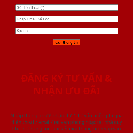
ĐĂNG KÝ TƯ VẤN &
NHẬN ƯU ĐÃI
Nhập thông tin để nhận được tư vấn miễn phí qua
điện thoại / email/ tại văn phòng hoặc tại nhà quý
khách. Chúng tôi cam kết mọi thông tin nhập vào