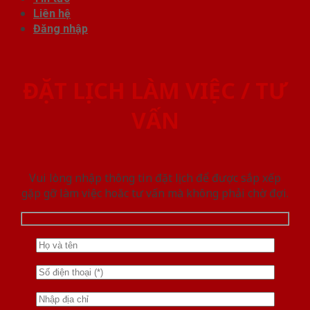
Liên hệ
Đăng nhập
ĐẶT LỊCH LÀM VIỆC / TƯ
VẤN
Vui lòng nhập thông tin đặt lịch để được sắp xếp
gặp gỡ làm việc hoăc tư vấn mà không phải chờ đợi.