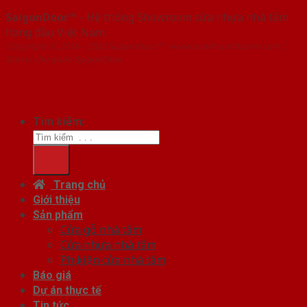
SaigonDoor™
- Hệ thống Showroom cửa nhựa nhà tắm
hàng đầu Việt Nam
Copyright ⓒ 2016 – 2026 SaigonDoor™ - www.cuanhuanhatam.com |
Đơn vị chủ quản SaigonDoor
Tìm kiếm:
Trang chủ
Giới thiệu
Sản phẩm
Cửa gỗ nhà tắm
Cửa nhựa nhà tắm
Phụ kiện cửa nhà tắm
Báo giá
Dự án thực tế
Tin tức