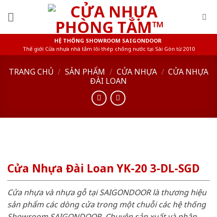
Skip
to
content
HỆ THỐNG SHOWROOM SAIGONDOOR
Thế giới Cửa nhựa nhà tắm lõi thép chống nước tại Sài Gòn từ 2010
TRANG CHỦ
/
SẢN PHẨM
/
CỬA NHỰA
/
CỬA NHỰA
ĐÀI LOAN
Cửa Nhựa Đài Loan YK-20 3-DL-SGD
Cửa nhựa và nhựa gỗ tại SAIGONDOOR là thương hiệu
sản phẩm các dòng cửa trong một chuỗi các hệ thống
Showroom SAIGONDOOR. Chuyên sản xuất và phân