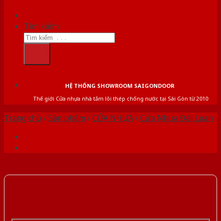
Tìm kiếm:
HỆ THỐNG SHOWROOM SAIGONDOOR
Thế giới Cửa nhựa nhà tắm lõi thép chống nước tại Sài Gòn từ 2010
Trang chủ
/
Sản phẩm
/
CỬA NHỰA
/
Cửa Nhựa Đài Loan