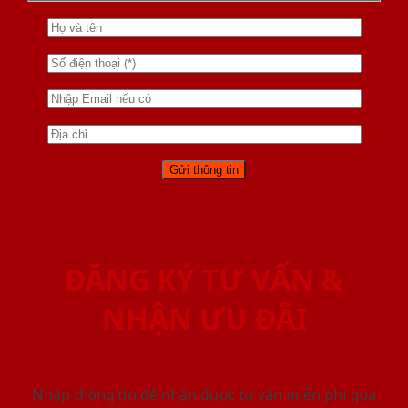
ĐĂNG KÝ TƯ VẤN &
NHẬN ƯU ĐÃI
Nhập thông tin để nhận được tư vấn miễn phí qua