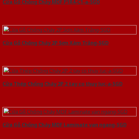
Cửa Gỗ Chống Cháy MDF P1R4-C1-a-SGD
Cửa Gỗ Chống Cháy 2P Sơn Xám Trắng-SGD
Cửa Thép Chống Cháy 2P 2 tay co thuy luc-a-SGD
Cửa Gỗ Chống Cháy MDF Laminate van ngang-SGD