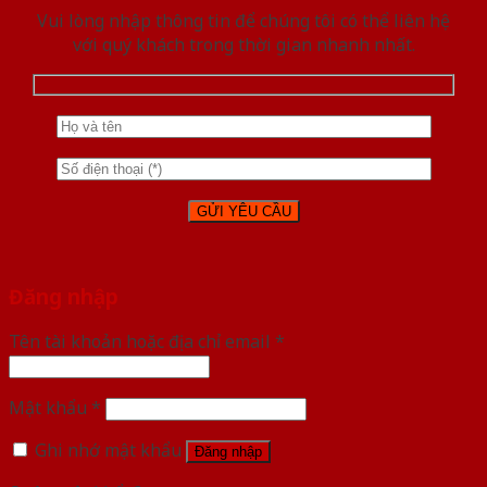
Vui lòng nhập thông tin để chúng tôi có thể liên hệ
với quý khách trong thời gian nhanh nhất.
Đăng nhập
Tên tài khoản hoặc địa chỉ email
*
Mật khẩu
*
Ghi nhớ mật khẩu
Đăng nhập