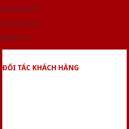
Tải báo giá tổng hợp
Yêu cầu gọi lại (3 phút)
Dành cho đại lý
ĐỐI TÁC KHÁCH HÀNG