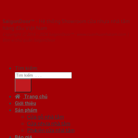
SaigonDoor™
- Hệ thống Showroom cửa nhựa nhà tắm
hàng đầu Việt Nam
Copyright ⓒ 2016 – 2026 SaigonDoor™ - www.cuanhuanhatam.com |
Đơn vị chủ quản SaigonDoor
Tìm kiếm:
Trang chủ
Giới thiệu
Sản phẩm
Cửa gỗ nhà tắm
Cửa nhựa nhà tắm
Phụ kiện cửa nhà tắm
Báo giá