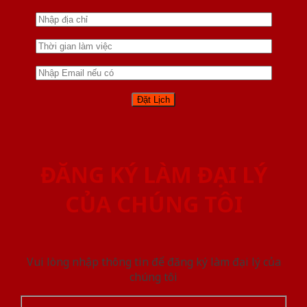
ĐĂNG KÝ LÀM ĐẠI LÝ
CỦA CHÚNG TÔI
Vui lòng nhập thông tin để đăng ký làm đại lý của
chúng tôi