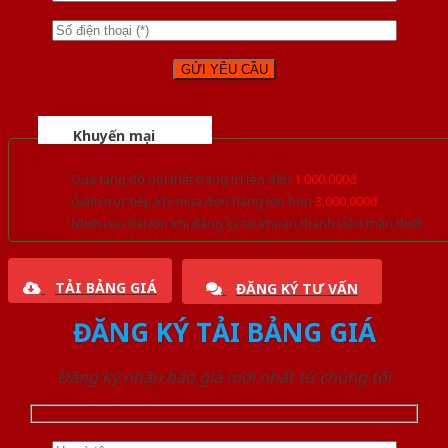
Khuyến mại
Quà tặng đồ nội thất trang trí lên đến
1.000.000đ
Giảm trực tiếp khi mua đơn hàng lớn hơn
3.000.000đ
Nhiều ưu đãi lớn khi đăng ký tài khoản thành viên thân thiết
TẢI BẢNG GIÁ
ĐĂNG KÝ TƯ VẤN
ĐĂNG KÝ TẢI BẢNG GIÁ
Đăng ký nhận báo giá mới nhất từ chúng tôi