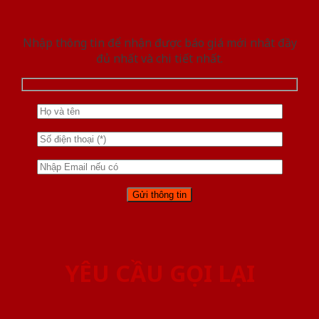
Nhập thông tin để nhận được báo giá mới nhât đầy
đủ nhất và chi tiết nhất.
YÊU CẦU GỌI LẠI