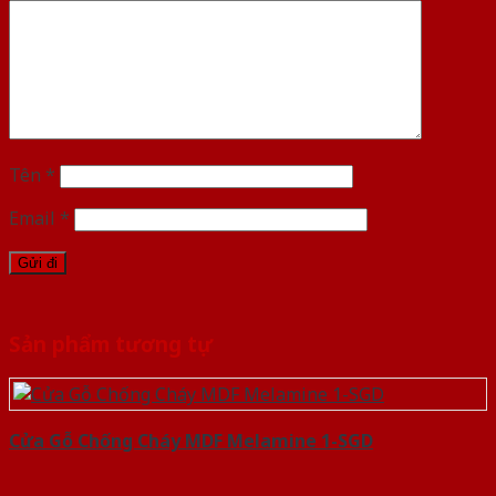
Tên
*
Email
*
Sản phẩm tương tự
Cửa Gỗ Chống Cháy MDF Melamine 1-SGD