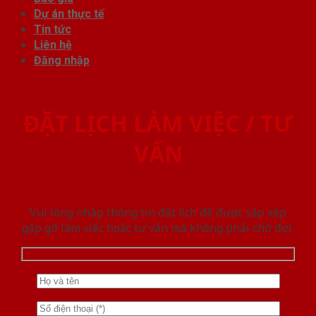
Dự án thực tế
Tin tức
Liên hệ
Đăng nhập
ĐẶT LỊCH LÀM VIỆC / TƯ
VẤN
Vui lòng nhập thông tin đặt lịch để được sắp xếp
gặp gỡ làm việc hoăc tư vấn mà không phải chờ đợi.