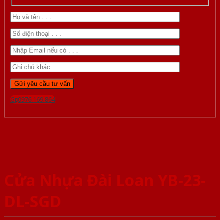
Gọi 0976.169.864
Cửa Nhựa Đài Loan YB-23-
DL-SGD