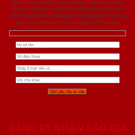
điện thoại / email/ tại văn phòng hoặc tại nhà quý
khách. Chúng tôi cam kết mọi thông tin nhập vào
dưới đây được bảo mật tuyệt đối cũng như chỉ phục vụ
yêu cầu tư vấn duy nhất của quý khách tại đây.
ĐĂNG KÝ NHẬN BÁO GIÁ