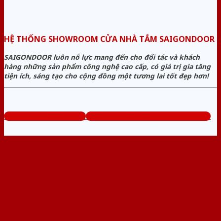
HỆ THỐNG SHOWROOM CỬA NHÀ TẮM SAIGONDOOR
SAIGONDOOR luôn nỗ lực mang đến cho đối tác và khách
hàng những sản phẩm công nghệ cao cấp, có giá trị gia tăng
tiện ích, sáng tạo cho cộng đồng một tương lai tốt đẹp hơn!
www.cuanhuavango.com
Tổng đài tư vấn miễn phí: 0824.400.400