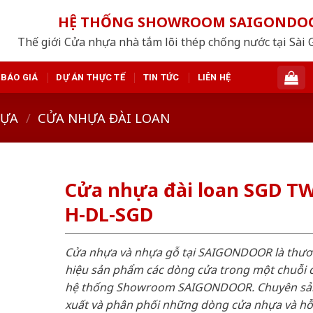
HỆ THỐNG SHOWROOM SAIGONDO
Thế giới Cửa nhựa nhà tắm lõi thép chống nước tại Sài 
BÁO GIÁ
DỰ ÁN THỰC TẾ
TIN TỨC
LIÊN HỆ
HỰA
/
CỬA NHỰA ĐÀI LOAN
Cửa nhựa đài loan SGD T
H-DL-SGD
Cửa nhựa và nhựa gỗ tại SAIGONDOOR là thư
hiệu sản phẩm các dòng cửa trong một chuỗi 
hệ thống Showroom SAIGONDOOR. Chuyên sả
xuất và phân phối những dòng cửa nhựa và h