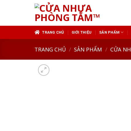
Skip
to
content
TRANG CHỦ
GIỚI THIỆU
SẢN PHẨM
TRANG CHỦ
/
SẢN PHẨM
/
CỬA N