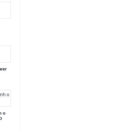
eer
h o
D