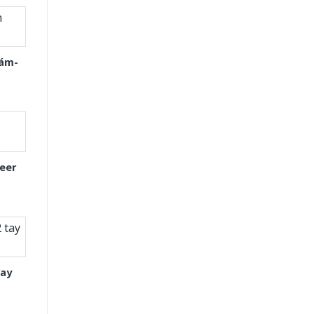
Xám-
eer
tay