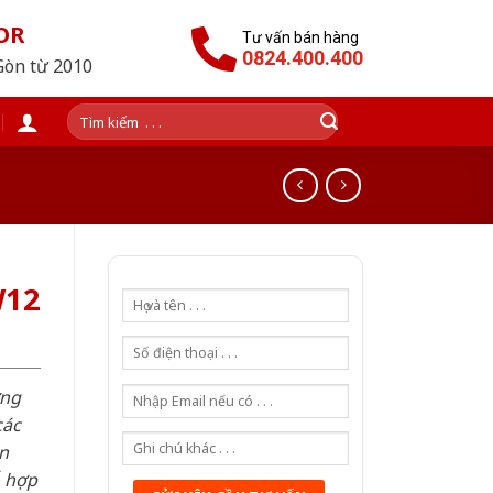
OR
Tư vấn bán hàng
0824.400.400
Gòn từ 2010
Tìm
kiếm:
W12
ơng
các
n
ỗ hợp