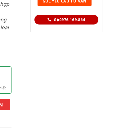
 hợp
àng
Gọi 0976.169.864
loại
hiết
N