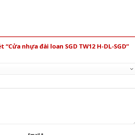
xét “Cửa nhựa đài loan SGD TW12 H-DL-SGD”
Email
*