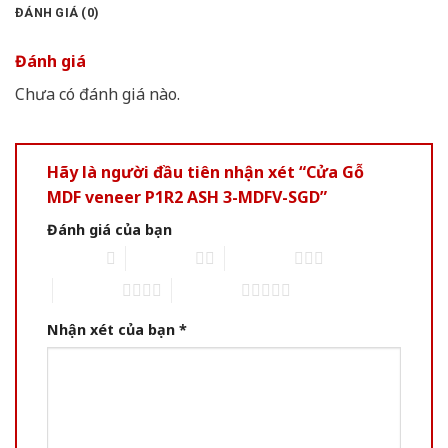
ĐÁNH GIÁ (0)
Đánh giá
Chưa có đánh giá nào.
Hãy là người đầu tiên nhận xét “Cửa Gỗ
MDF veneer P1R2 ASH 3-MDFV-SGD”
Đánh giá của bạn
1 of 5 stars
2 of 5 stars
3 of 5 stars
4 of 5 stars
5 of 5 stars
Nhận xét của bạn
*