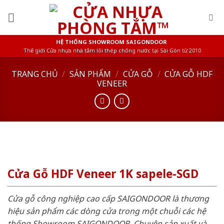
Skip
to
content
HỆ THỐNG SHOWROOM SAIGONDOOR
Thế giới Cửa nhựa nhà tắm lõi thép chống nước tại Sài Gòn từ 2010
TRANG CHỦ
/
SẢN PHẨM
/
CỬA GỖ
/
CỬA GỖ HDF
VENEER
Cửa Gỗ HDF Veneer 1K sapele-SGD
Cửa gỗ công nghiệp cao cấp SAIGONDOOR là thương
hiệu sản phẩm các dòng cửa trong một chuỗi các hệ
thống Showroom SAIGONDOOR. Chuyên sản xuất và