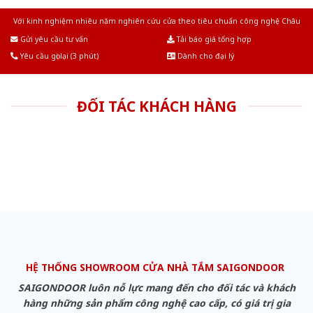
Với kinh nghiệm nhiêu năm nghiên cứu cửa theo tiêu chuẩn công nghệ Châu
Âu.Chúng tôi tự tin là nhà sản xuất & cung cấp hàng đầu tại Việt Nam!
Gửi yêu cầu tư vấn
Tải báo giá tổng hợp
Yêu cầu gọi lại (3 phút)
Dành cho đại lý
ĐỐI TÁC KHÁCH HÀNG
HỆ THỐNG SHOWROOM CỬA NHÀ TẮM SAIGONDOOR
SAIGONDOOR luôn nỗ lực mang đến cho đối tác và khách
hàng những sản phẩm công nghệ cao cấp, có giá trị gia