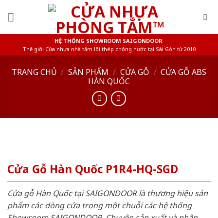
Skip
to
content
HỆ THỐNG SHOWROOM SAIGONDOOR
Thế giới Cửa nhựa nhà tắm lõi thép chống nước tại Sài Gòn từ 2010
TRANG CHỦ
/
SẢN PHẨM
/
CỬA GỖ
/
CỬA GỖ ABS
HÀN QUỐC
Cửa Gỗ Hàn Quốc P1R4-HQ-SGD
Cửa gỗ Hàn Quốc tại SAIGONDOOR là thương hiệu sản
phẩm các dòng cửa trong một chuỗi các hệ thống
Showroom SAIGONDOOR. Chuyên sản xuất và phân