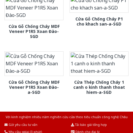
Cửa Gỗ Chống Cháy P1
cho khach san-a-SGD
Cửa Gỗ Chống Cháy MDF
Veneer P1R5 Xoan Đào-
SGD
Cửa Gỗ Chống Cháy MDF
Cửa Thép Chống Cháy 1
Veneer P1R5 Xoan Đào-
canh o kinh thanh thoat
a-SGD
hiem-a-SGD
Với kinh nghiệm nhiêu năm nghiên cứu cửa theo tiêu chuẩn công nghệ Châu
Âu.Chúng tôi tự tin là nhà sản xuất & cung cấp hàng đầu tại Việt Nam!
Gửi yêu cầu tư vấn
Tải báo giá tổng hợp
Yêu cầu gọi lại (3 phút)
Dành cho đại lý