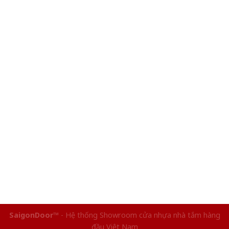
SaigonDoor™
- Hệ thống Showroom cửa nhựa nhà tắm hàng
đầu Việt Nam