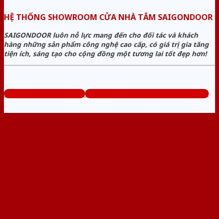
HỆ THỐNG SHOWROOM CỬA NHÀ TẮM SAIGONDOOR
SAIGONDOOR luôn nỗ lực mang đến cho đối tác và khách
hàng những sản phẩm công nghệ cao cấp, có giá trị gia tăng
tiện ích, sáng tạo cho cộng đồng một tương lai tốt đẹp hơn!
www.cuanhuavango.com
Tổng đài tư vấn miễn phí: 0824.400.400