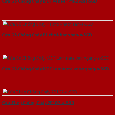
Cửa Gỗ Chống Cháy MDF Veneer P1R2 ASH-SGD
Cửa Gỗ Chống Cháy P1 cho khach san-a-SGD
Cửa Gỗ Chống Cháy MDF Laminate van ngang-a-SGD
Cửa Thép Chống Cháy 2P1G2-a-SGD