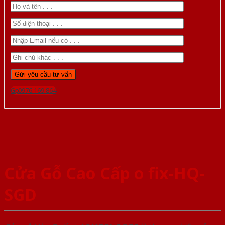
Gọi 0976.169.864
Cửa Gỗ Cao Cấp o fix-HQ-
SGD