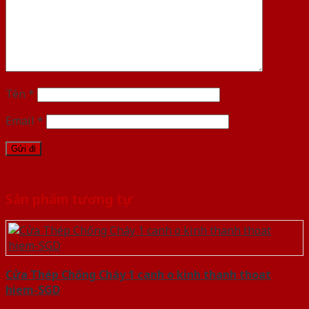
Tên
*
Email
*
Sản phẩm tương tự
Cửa Thép Chống Cháy 1 canh o kinh thanh thoat
hiem-SGD