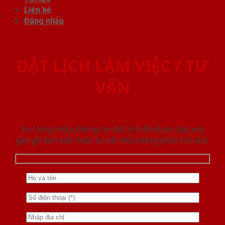
Liên hệ
Đăng nhập
ĐẶT LỊCH LÀM VIỆC / TƯ
VẤN
Vui lòng nhập thông tin đặt lịch để được sắp xếp
gặp gỡ làm việc hoăc tư vấn mà không phải chờ đợi.