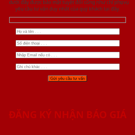
dưới đây được bảo mật tuyệt đối cũng như chỉ phục vụ
yêu cầu tư vấn duy nhất của quý khách tại đây.
ĐĂNG KÝ NHẬN BÁO GIÁ