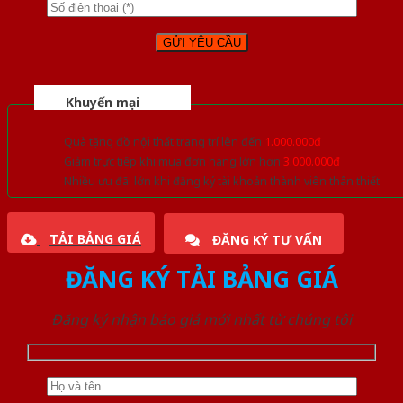
Khuyến mại
Quà tặng đồ nội thất trang trí lên đến
1.000.000đ
Giảm trực tiếp khi mua đơn hàng lớn hơn
3.000.000đ
Nhiều ưu đãi lớn khi đăng ký tài khoản thành viên thân thiết
TẢI BẢNG GIÁ
ĐĂNG KÝ TƯ VẤN
ĐĂNG KÝ TẢI BẢNG GIÁ
Đăng ký nhận báo giá mới nhất từ chúng tôi