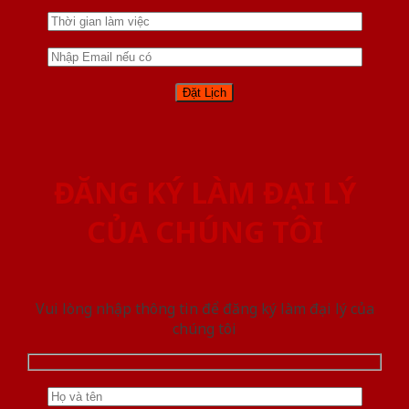
ĐĂNG KÝ LÀM ĐẠI LÝ
CỦA CHÚNG TÔI
Vui lòng nhập thông tin để đăng ký làm đại lý của
chúng tôi