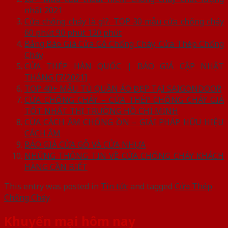
nhất 2021
Cửa chống cháy là gì?. TOP 30 mẫu cửa chống cháy
60 phút 90 phút 120 phút
Bảng Báo Giá Cửa Gỗ Chống Cháy, Cửa Thép Chống
Cháy
CỬA THÉP HÀN QUỐC | BÁO GIÁ CẬP NHẬT
THÁNG [7/2021]
TOP 40+ MẪU TỦ QUẦN ÁO ĐẸP TẠI SAIGONDOOR
CỬA CHỐNG CHÁY – CỬA THÉP CHỐNG CHÁY GIÁ
TỐT NHẤT THỊ TRƯỜNG HỒ CHÍ MINH
CỬA CÁCH ÂM CHỐNG ỒN – GIẢI PHÁP HỮU HIỆU
CÁCH ÂM
BÁO GIÁ CỬA GỖ VÀ CỬA NHỰA
NHỮNG THÔNG TIN VỀ CỬA CHỐNG CHÁY KHÁCH
HÀNG CẦN BIẾT
This entry was posted in
Tin tức
and tagged
Cửa Thép
Chống Cháy
.
Khuyến mại hôm nay