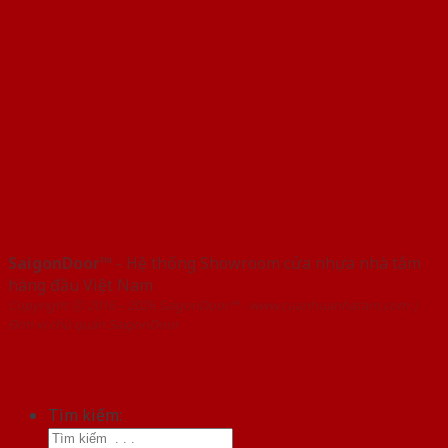
SaigonDoor™
- Hệ thống Showroom cửa nhựa nhà tắm
hàng đầu Việt Nam
Copyright ⓒ 2016 – 2026 SaigonDoor™ - www.cuanhuanhatam.com |
Đơn vị chủ quản SaigonDoor
Tìm kiếm: