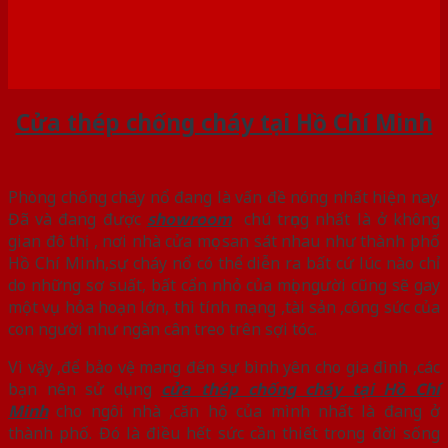
Cửa thép chống cháy tại Hồ Chí Minh
Phòng chống cháy nổ đang là vấn đề nóng nhất hiện nay.
Đã và đang được
showroom
chú trọng nhất là ở không
gian đô thị , nơi nhà cửa mọc san sát nhau như thành phố
Hồ Chí Minh,sự cháy nổ có thể diễn ra bất cứ lúc nào chỉ
do những sơ suất, bất cẩn nhỏ của mọi người cũng sẽ gay
một vụ hỏa hoạn lớn, thì tính mạng ,tài sản ,công sức của
con người như ngàn cân treo trên sợi tóc.
Vì vậy ,để bảo vệ mang đến sự bình yên cho gia đình ,các
bạn nên sử dụng
cửa thép chống cháy tại Hồ Chí
Minh
cho ngôi nhà ,căn hộ của mình nhất là đang ở
thành phố. Đó là điều hết sức cần thiết trong đời sống