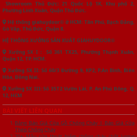
Showroom Thủ Đức: 21 Quốc Lộ 1K, Khu phố 2,
Phường Linh Xuân, Quận Thủ Đức.
Hệ thống giahuydoor® ở HCM: Tân Phú, Bạch Đằng,
Gò Vấp, Thủ Đức, Quận 8.
HỆ THỐNG XƯỞNG SẢN XUẤT GIAHUYDOOR®
Xưởng SX I : Số 361 TX25, Phường Thạnh Xuân,
Quận 12, TP. HCM.
Xưởng SX II: Số 60/3 Đường 9, KP2, P.An Bình, Biên
Hòa, Đồng Nai.
Xưởng SX III: Số 35T2 Vườn Lài, P. An Phú Đông, Q.
12, HCM
BÀI VIẾT LIÊN QUAN
Bảng Báo Giá Cửa Gỗ Chống Cháy | Báo Giá Cửa
Thép Chống Cháy
20+ Mẫu cửa thoát hiểm chống cháy chất lượng