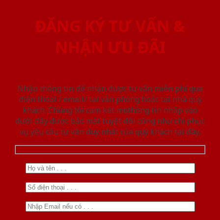
ĐĂNG KÝ TƯ VẤN &
NHẬN ƯU ĐÃI
Nhập thông tin để nhận được tư vấn miễn phí qua
điện thoại / email/ tại văn phòng hoặc tại nhà quý
khách. Chúng tôi cam kết mọi thông tin nhập vào
dưới đây được bảo mật tuyệt đối cũng như chỉ phục
vụ yêu cầu tư vấn duy nhất của quý khách tại đây.