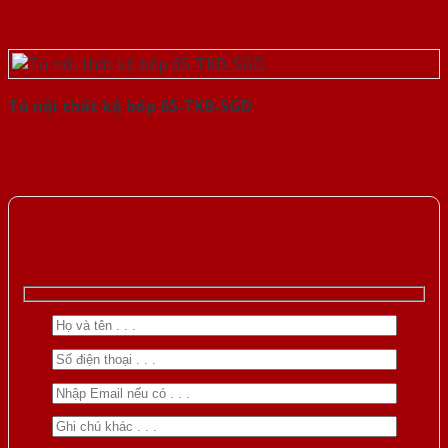
Tủ nội thất kệ bếp 65-TKB-SGD