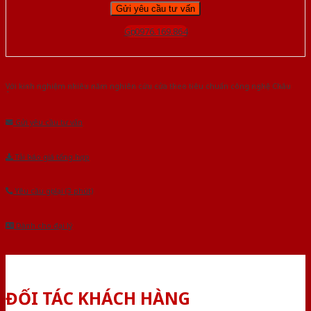
Gọi 0976.169.864
Với kinh nghiệm nhiêu năm nghiên cứu cửa theo tiêu chuẩn công nghệ Châu
Âu.Chúng tôi tự tin là nhà sản xuất & cung cấp hàng đầu tại Việt Nam!
Gửi yêu cầu tư vấn
Tải báo giá tổng hợp
Yêu cầu gọi lại (3 phút)
Dành cho đại lý
ĐỐI TÁC KHÁCH HÀNG