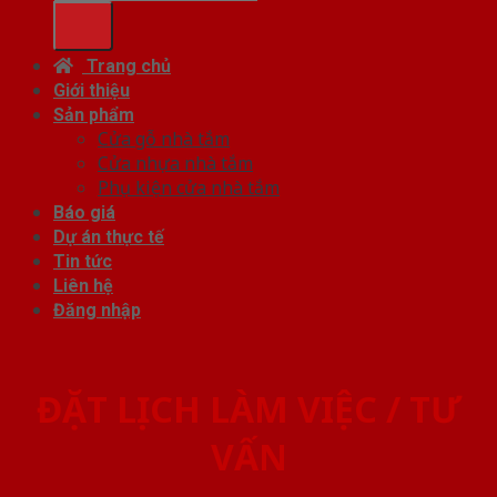
Trang chủ
Giới thiệu
Sản phẩm
Cửa gỗ nhà tắm
Cửa nhựa nhà tắm
Phụ kiện cửa nhà tắm
Báo giá
Dự án thực tế
Tin tức
Liên hệ
Đăng nhập
ĐẶT LỊCH LÀM VIỆC / TƯ
VẤN