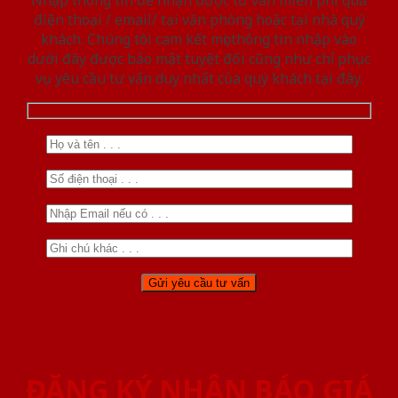
điện thoại / email/ tại văn phòng hoặc tại nhà quý
khách. Chúng tôi cam kết mọi thông tin nhập vào
dưới đây được bảo mật tuyệt đối cũng như chỉ phục
vụ yêu cầu tư vấn duy nhất của quý khách tại đây.
ĐĂNG KÝ NHẬN BÁO GIÁ