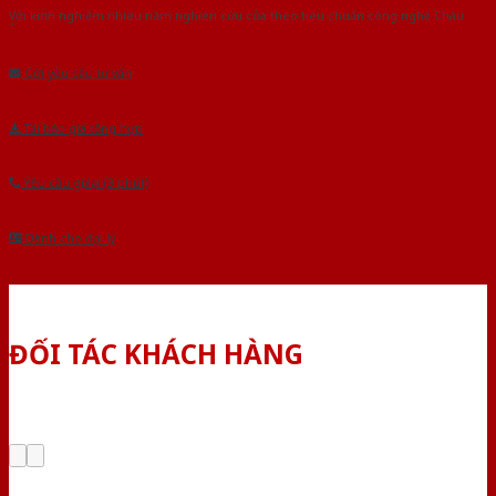
Với kinh nghiệm nhiêu năm nghiên cứu cửa theo tiêu chuẩn công nghệ Châu
Âu.Chúng tôi tự tin là nhà sản xuất & cung cấp hàng đầu tại Việt Nam!
Gửi yêu cầu tư vấn
Tải báo giá tổng hợp
Yêu cầu gọi lại (3 phút)
Dành cho đại lý
ĐỐI TÁC KHÁCH HÀNG