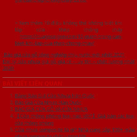
> Xem thêm 10 điều không thể không biết khi
lắp cửa thép chống cháy
:
https://cuagosaigon.com/10-quan-trong-can-
biet-khi-lap-cua-thep-chong-chay/
Báo giá cửa gỗ công nghiệp chịu nước mới nhất 2021
Đại lý cửa nhựa giả gỗ giá rẻ – uy tín – chất lượng nhất
2020
BÀI VIẾT LIÊN QUAN
Bảng Báo Giá Cửa Nhựa Hàn Quốc
Báo Giá Cửa Nhựa Hàn Quốc
BÁO GIÁ CỬA GỖ VÀ CỬA NHỰA
【Cửa thông phòng loại nào tốt?】Giá bán các loại
cửa thông phòng
Cửa nhựa composite là gì? Nhà cung cấp 100+ mẫu
nhựa composite chất lượng tốt