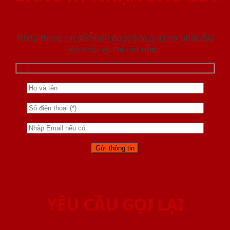
Nhập thông tin để nhận được báo giá mới nhât đầy
đủ nhất và chi tiết nhất.
YÊU CẦU GỌI LẠI