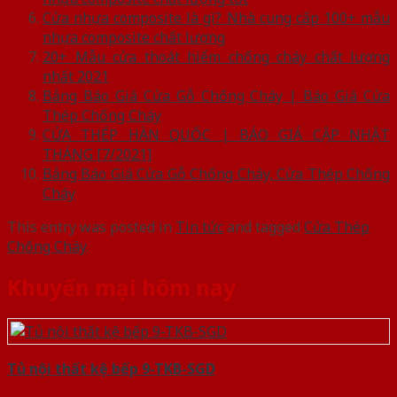
Cửa nhựa composite là gì? Nhà cung cấp 100+ mẫu
nhựa composite chất lượng
20+ Mẫu cửa thoát hiểm chống cháy chất lượng
nhất 2021
Bảng Báo Giá Cửa Gỗ Chống Cháy | Báo Giá Cửa
Thép Chống Cháy
CỬA THÉP HÀN QUỐC | BÁO GIÁ CẬP NHẬT
THÁNG [7/2021]
Bảng Báo Giá Cửa Gỗ Chống Cháy, Cửa Thép Chống
Cháy
This entry was posted in
Tin tức
and tagged
Cửa Thép
Chống Cháy
.
Khuyến mại hôm nay
Tủ nội thất kệ bếp 9-TKB-SGD