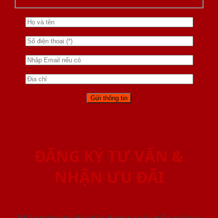
ĐĂNG KÝ TƯ VẤN &
NHẬN ƯU ĐÃI
Nhập thông tin để nhận được tư vấn miễn phí qua