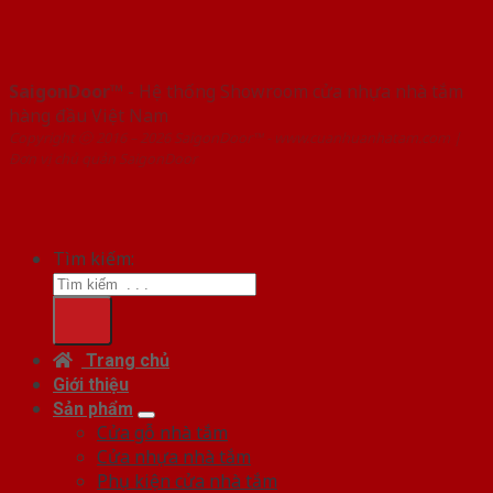
SaigonDoor™
- Hệ thống Showroom cửa nhựa nhà tắm
hàng đầu Việt Nam
Copyright ⓒ 2016 – 2026 SaigonDoor™ - www.cuanhuanhatam.com |
Đơn vị chủ quản SaigonDoor
Tìm kiếm:
Trang chủ
Giới thiệu
Sản phẩm
Cửa gỗ nhà tắm
Cửa nhựa nhà tắm
Phụ kiện cửa nhà tắm