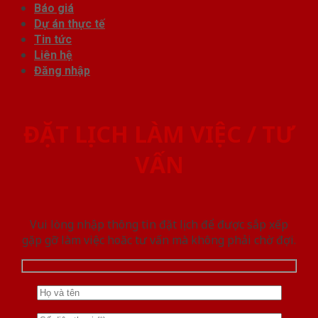
Báo giá
Dự án thực tế
Tin tức
Liên hệ
Đăng nhập
ĐẶT LỊCH LÀM VIỆC / TƯ
VẤN
Vui lòng nhập thông tin đặt lịch để được sắp xếp
gặp gỡ làm việc hoăc tư vấn mà không phải chờ đợi.