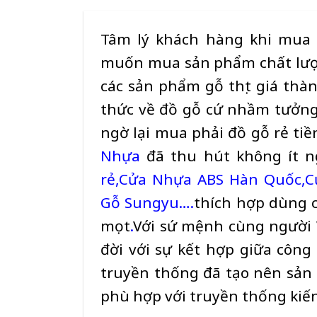
Tâm lý khách hàng khi mu
muốn mua sản phẩm chất lượn
các sản phẩm gỗ thịt giá thàn
thức về đồ gỗ cứ nhầm tưởng
ngờ lại mua phải đồ gỗ rẻ tiề
Nhựa
đã thu hút không ít 
rẻ
,
Cửa Nhựa ABS Hàn Quốc
,
C
Gỗ Sungyu
….
thích hợp dùng 
mọt
.
Với sứ
mệnh cùng người Vi
đời với sự kết hợp giữa côn
truyền thống đã tạo nên sả
phù hợp với truyền thống kiến 