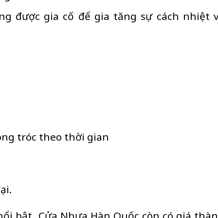
g được gia cố để gia tăng sự cách nhiệt 
ng tróc theo thời gian
ại.
nổi bật, Cửa Nhựa Hàn Quốc còn có giá thà