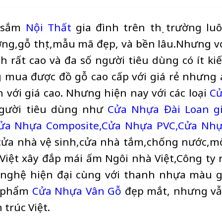
a sắm
Nội Thất
gia đình trên thị trường lu
g,gỗ thịt,mẫu mã đẹp, và bền lâu.Nhưng v
h rất cao và đa số người tiêu dùng có ít ki
 mua được đồ gỗ cao cấp với giá rẻ nhưng 
n với giá cao. Nhưng hiện nay với các loại
C
người tiêu dùng như
Cửa Nhựa Đài Loan g
ửa Nhựa Composite,
Cửa Nhựa PVC
,
Cửa Nh
cửa nhà vệ sinh,cửa nhà tắm,chống nước,m
ệt xây đắp mái ấm Ngôi nhà Việt,Công ty 
g nghệ hiện đại cùng với thanh nhựa màu 
n phẩm
Cửa Nhựa Vân Gỗ
đẹp mắt, nhưng v
trúc Việt.