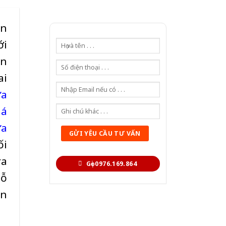
ôn
ới
ến
ai
ửa
iá
ựa
ối
ra
Gọi 0976.169.864
gỗ
ẫn