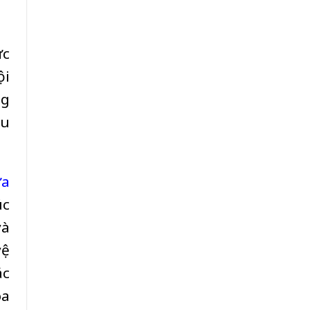
ức
ội
ng
ẫu
ửa
úc
và
vệ
ác
òa