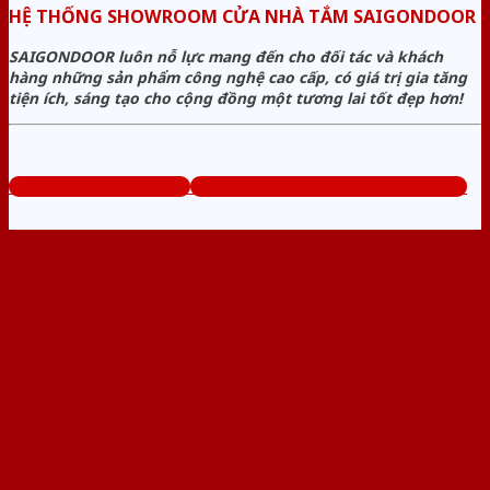
HỆ THỐNG SHOWROOM CỬA NHÀ TẮM SAIGONDOOR
SAIGONDOOR luôn nỗ lực mang đến cho đối tác và khách
hàng những sản phẩm công nghệ cao cấp, có giá trị gia tăng
tiện ích, sáng tạo cho cộng đồng một tương lai tốt đẹp hơn!
www.cuanhuavango.com
Tổng đài tư vấn miễn phí: 0824.400.400