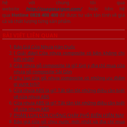
hệ với chúng tôi qua
website
http://cuagosaigon.com/
hoặc liên hệ
qua
Hotline 0828 400 400
để được tư vấn tận tình về giá
cả và chất lượng từng sản phẩm.
BÀI VIẾT LIÊN QUAN
Báo Giá Cửa Nhựa Hàn Quốc
[ Giải đáp] Cửa nhựa composite có bền không chi
tiết nhất?
Cửa nhựa gỗ composite là gì? Gợi ý địa chỉ mua cửa
nhựa gỗ composite Sài Gòn
Cấu tạo cửa gỗ nhựa composite có những ưu điểm
gì vượt trội?
Cửa nhựa ABS là gì? Tất tần tật những điều cần biết
về cửa nhựa ABS
Cửa nhựa ABS là gì? Tất tần tật những điều cần biết
về cửa nhựa ABS
PHÂN LOẠI CỬA CHỐNG CHÁY PHỔ BIẾN HIỆN NAY
Báo giá cửa gỗ chịu nước mới nhất và địa chỉ mua