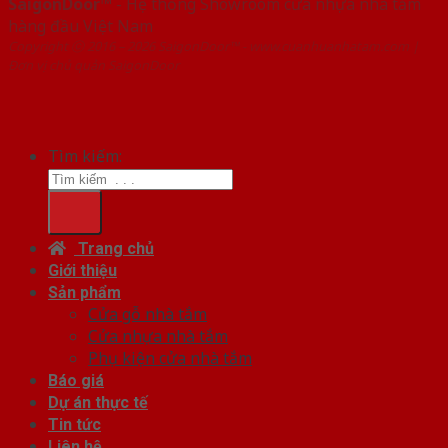
SaigonDoor™
- Hệ thống Showroom cửa nhựa nhà tắm
hàng đầu Việt Nam
Copyright ⓒ 2016 – 2026 SaigonDoor™ - www.cuanhuanhatam.com |
Đơn vị chủ quản SaigonDoor
Tìm kiếm:
Trang chủ
Giới thiệu
Sản phẩm
Cửa gỗ nhà tắm
Cửa nhựa nhà tắm
Phụ kiện cửa nhà tắm
Báo giá
Dự án thực tế
Tin tức
Liên hệ