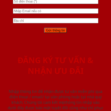
ĐĂNG KÝ TƯ VẤN &
NHẬN ƯU ĐÃI
Nhập thông tin để nhận được tư vấn miễn phí qua
điện thoại / email/ tại văn phòng hoặc tại nhà quý
khách. Chúng tôi cam kết mọi thông tin nhập vào
dưới đây được bảo mật tuyệt đối cũng như chỉ phục