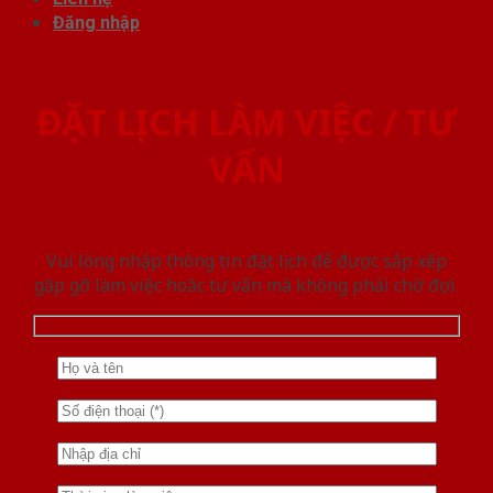
Đăng nhập
ĐẶT LỊCH LÀM VIỆC / TƯ
VẤN
Vui lòng nhập thông tin đặt lịch để được sắp xếp
gặp gỡ làm việc hoăc tư vấn mà không phải chờ đợi.