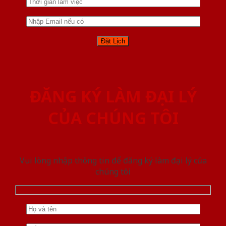
ĐĂNG KÝ LÀM ĐẠI LÝ
CỦA CHÚNG TÔI
Vui lòng nhập thông tin để đăng ký làm đại lý của
chúng tôi