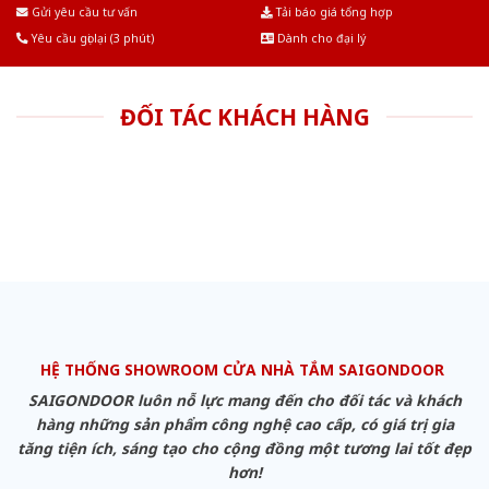
Âu.Chúng tôi tự tin là nhà sản xuất & cung cấp hàng đầu tại Việt Nam!
Gửi yêu cầu tư vấn
Tải báo giá tổng hợp
Yêu cầu gọi lại (3 phút)
Dành cho đại lý
ĐỐI TÁC KHÁCH HÀNG
HỆ THỐNG SHOWROOM CỬA NHÀ TẮM SAIGONDOOR
SAIGONDOOR luôn nỗ lực mang đến cho đối tác và khách
hàng những sản phẩm công nghệ cao cấp, có giá trị gia
tăng tiện ích, sáng tạo cho cộng đồng một tương lai tốt đẹp
hơn!