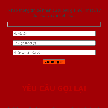
Nhập thông tin để nhận được báo giá mới nhât đầy
đủ nhất và chi tiết nhất.
YÊU CẦU GỌI LẠI