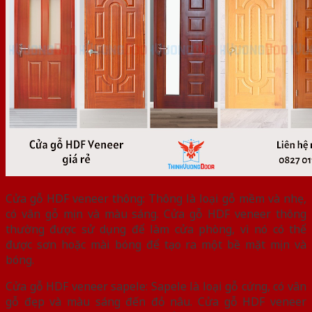
Cửa gỗ HDF veneer thông: Thông là loại gỗ mềm và nhẹ,
có vân gỗ mịn và màu sáng. Cửa gỗ HDF veneer thông
thường được sử dụng để làm cửa phòng, vì nó có thể
được sơn hoặc mài bóng để tạo ra một bề mặt mịn và
bóng.
Cửa gỗ HDF veneer sapele: Sapele là loại gỗ cứng, có vân
gỗ đẹp và màu sáng đến đỏ nâu. Cửa gỗ HDF veneer