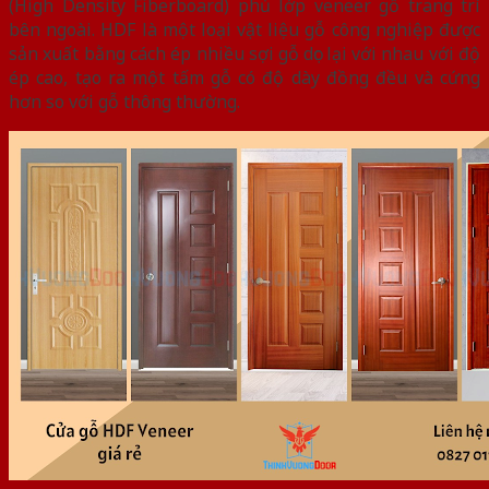
(High Density Fiberboard) phủ lớp veneer gỗ trang trí
bên ngoài. HDF là một loại vật liệu gỗ công nghiệp được
sản xuất bằng cách ép nhiều sợi gỗ dọc lại với nhau với độ
ép cao, tạo ra một tấm gỗ có độ dày đồng đều và cứng
hơn so với gỗ thông thường.