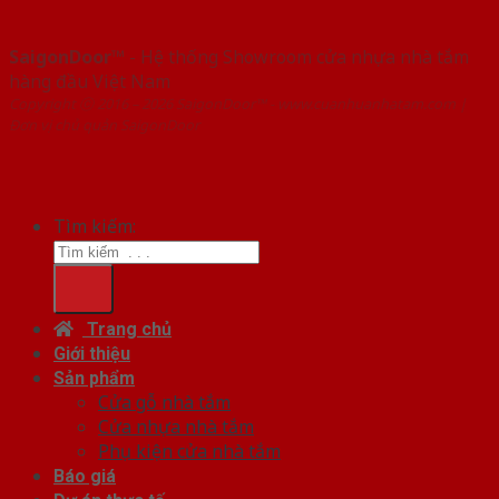
SaigonDoor™
- Hệ thống Showroom cửa nhựa nhà tắm
hàng đầu Việt Nam
Copyright ⓒ 2016 – 2026 SaigonDoor™ - www.cuanhuanhatam.com |
Đơn vị chủ quản SaigonDoor
Tìm kiếm:
Trang chủ
Giới thiệu
Sản phẩm
Cửa gỗ nhà tắm
Cửa nhựa nhà tắm
Phụ kiện cửa nhà tắm
Báo giá