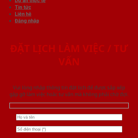
Dự án thực tế
Tin tức
Liên hệ
Đăng nhập
ĐẶT LỊCH LÀM VIỆC / TƯ
VẤN
Vui lòng nhập thông tin đặt lịch để được sắp xếp
gặp gỡ làm việc hoăc tư vấn mà không phải chờ đợi.