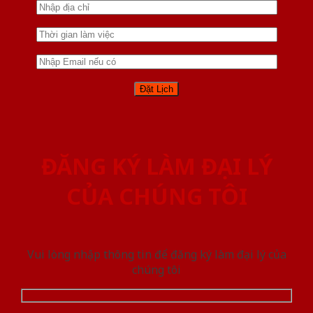
ĐĂNG KÝ LÀM ĐẠI LÝ
CỦA CHÚNG TÔI
Vui lòng nhập thông tin để đăng ký làm đại lý của
chúng tôi