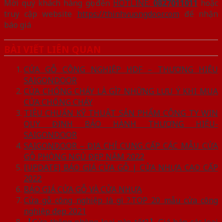
Mời quý khách hàng gọi đến
HOTLINE:
0827011011
hoặc
truy cập website
https://thinhvuongdoor.com
để nhận
báo giá
BÀI VIẾT LIÊN QUAN
CỬA GỖ CÔNG NGHIỆP HDF – THƯƠNG HIỆU
SAIGONDOOR
CỬA CHỐNG CHÁY LÀ GÌ? NHỮNG LƯU Ý KHI MUA
CỬA CHỐNG CHÁY
TIÊU CHUẨN KỸ THUẬT SẢN PHẨM CÔNG TY WIN
QUY ĐỊNH BẢO HÀNH THƯƠNG HIỆU-
SAIGONDOOR
SAIGONDOOR – ĐỊA CHỈ CUNG CẤP CÁC MẪU CỬA
GỖ PHÒNG NGỦ ĐẸP NĂM 2022
[UPDATE] BÁO GIÁ CỬA GỖ | CỬA NHỰA CAO CẤP
2022
BÁO GIÁ CỬA GỖ VÀ CỬA NHỰA
Cửa gỗ công nghiệp là gì ?.TOP 20 mẫu cửa công
nghiệp đẹp 2021
【Cửa thông phòng loại nào tốt?】Giá bán các loại