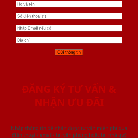
ĐĂNG KÝ TƯ VẤN &
NHẬN ƯU ĐÃI
Nhập thông tin để nhận được tư vấn miễn phí qua
điện thoại / email/ tại văn phòng hoặc tại nhà quý