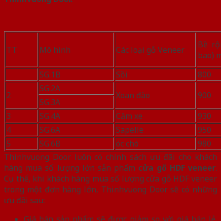
Bề rộ
TT
Mô hình
Các loại gỗ Veneer
bao) 
SG.1B
Sồi
800
SG.2A
2
Xoan đào
900
SG.3A
3
SG.4A
Căm xe
930
4
SG.6A
Sapelle
950
5
SG.6B
óc chó
980
Thinhvuong Door luôn có chính sách ưu đãi cho khách
hàng mua số lượng lớn sản phẩm
cửa gỗ HDF veneer
.
Cụ thể, khi khách hàng mua số lượng cửa gỗ HDF veneer
trong một đơn hàng lớn, Thinhvuong Door sẽ có những
ưu đãi sau:
Giá bán sản phẩm sẽ được giảm so với giá bán lẻ.