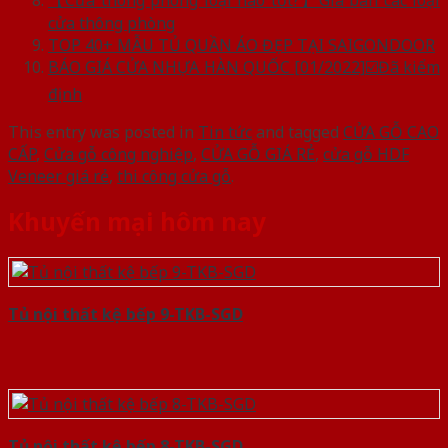
cửa thông phòng
TOP 40+ MẪU TỦ QUẦN ÁO ĐẸP TẠI SAIGONDOOR
BÁO GIÁ CỬA NHỰA HÀN QUỐC [01/2022]☑️Đã kiểm
định
This entry was posted in
Tin tức
and tagged
CỬA GỖ CAO
CẤP
,
Cửa gỗ công nghiệp
,
CỬA GỖ GIÁ RẺ
,
cửa gỗ HDF
Veneer giá rẻ
,
thi công cửa gỗ
.
Khuyến mại hôm nay
Tủ nội thất kệ bếp 9-TKB-SGD
Tủ nội thất kệ bếp 8-TKB-SGD