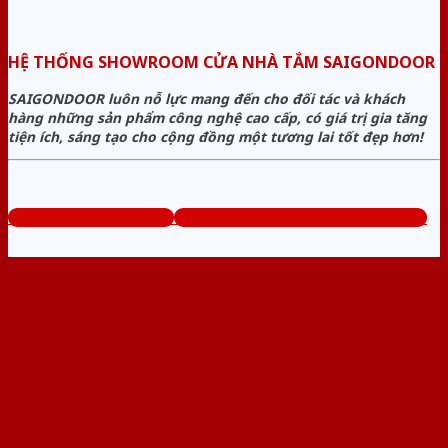
HỆ THỐNG SHOWROOM CỬA NHÀ TẮM SAIGONDOOR
SAIGONDOOR luôn nỗ lực mang đến cho đối tác và khách
hàng những sản phẩm công nghệ cao cấp, có giá trị gia tăng
tiện ích, sáng tạo cho cộng đồng một tương lai tốt đẹp hơn!
www.cuanhuavango.com
Tổng đài tư vấn miễn phí: 0824.400.400