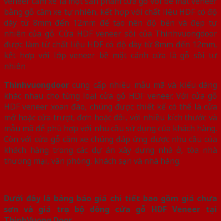
veneer căm xe là một sản phẩm cửa gỗ với bề mặt veneer
bằng gỗ căm xe tự nhiên, kết hợp với chất liệu HDF có độ
dày từ 8mm đến 12mm để tạo nên độ bền và đẹp tự
nhiên của gỗ. Cửa HDF veneer sồi của Thinhvuongdoor
được làm từ chất liệu HDF có độ dày từ 8mm đến 12mm,
kết hợp với lớp veneer bề mặt cánh cửa là gỗ sồi tự
nhiên
Thinhvuongdoor
cung cấp nhiều mẫu mã và kiểu dáng
khác nhau cho từng loại cửa gỗ HDF veneer. Với cửa gỗ
HDF veneer xoan đào, chúng được thiết kế có thể là cửa
mở hoặc cửa trượt, đơn hoặc đôi, với nhiều kích thước và
mẫu mã để phù hợp với nhu cầu sử dụng của khách hàng.
Còn với cửa gỗ căm xe chúng đáp ứng được nhu cầu của
khách hàng trong các dự án xây dựng nhà ở, tòa nhà
thương mại, văn phòng, khách sạn và nhà hàng.
Dưới đây là bảng báo giá chi tiết bao gồm giá chưa
sơn và giá trọn bộ dòng cửa gỗ HDF Veneer tại
ThinhVuong Door.