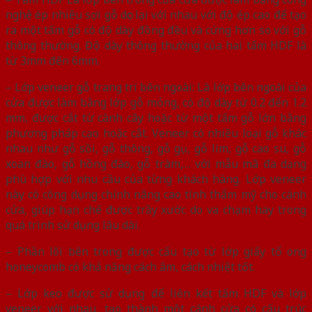
nghệ ép nhiều sợi gỗ dọc lại với nhau với độ ép cao để tạo
ra một tấm gỗ có độ dày đồng đều và cứng hơn so với gỗ
thông thường. Độ dày thông thường của hai tấm HDF là
từ 3mm đến 6mm.
– Lớp veneer gỗ trang trí bên ngoài: Là lớp bên ngoài của
cửa được làm bằng lớp gỗ mỏng, có độ dày từ 0.2 đến 1.2
mm, được cắt từ cành cây hoặc từ một tấm gỗ lớn bằng
phương pháp cạo hoặc cắt. Veneer có nhiều loại gỗ khác
nhau như gỗ sồi, gỗ thông, gỗ gụ, gỗ lim, gỗ cao su, gỗ
xoan đào, gỗ hồng đào, gỗ tràm,… với mẫu mã đa dạng
phù hợp với nhu cầu của từng khách hàng. Lớp veneer
này có công dụng chính nâng cao tính thẩm mỹ cho cánh
cửa, giúp hạn chế được trầy xước do va chạm hay trong
quá trình sử dụng lâu dài.
– Phần lõi bên trong được cấu tạo từ lớp giấy tổ ong
honeycomb có khả năng cách âm, cách nhiệt tốt.
– Lớp keo được sử dụng để liên kết tấm HDF và lớp
veneer với nhau, tạo thành một cánh cửa có cấu trúc