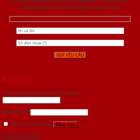
Vui lòng nhập thông tin để chúng tôi có thể liên hệ
với quý khách trong thời gian nhanh nhất.
Đăng nhập
Tên tài khoản hoặc địa chỉ email
*
Mật khẩu
*
Ghi nhớ mật khẩu
Đăng nhập
Quên mật khẩu?