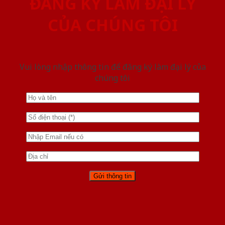
ĐĂNG KÝ LÀM ĐẠI LÝ
CỦA CHÚNG TÔI
Vui lòng nhập thông tin để đăng ký làm đại lý của
chúng tôi