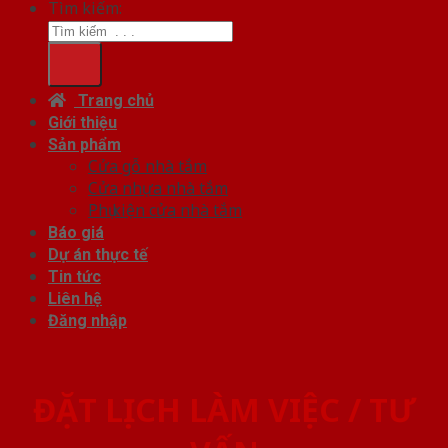
Tìm kiếm:
Trang chủ
Giới thiệu
Sản phẩm
Cửa gỗ nhà tắm
Cửa nhựa nhà tắm
Phụ kiện cửa nhà tắm
Báo giá
Dự án thực tế
Tin tức
Liên hệ
Đăng nhập
ĐẶT LỊCH LÀM VIỆC / TƯ