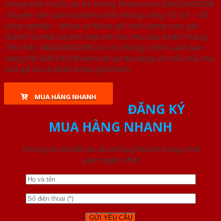
trong một chuỗi các hệ thống Showroom SAIGONDOOR.
Chuyên sản xuất và phân phối những dòng Tủ Gỗ – Gỗ
công nghiêp – Nhựa và Nhựa gỗ chất lượng cao, giá
thành rẻ nhất và phù hợp với mọi nhu cầu khách hàng.
Trên hết, SAIGONDOOR còn có những chính sách bán
hàng ƯU ĐÃI CAO đi kèm với sự đa dạng về mẫu mã, loại
cửa gỗ và cả phân khúc giá thành.
MUA HÀNG NHANH
ĐĂNG KÝ
MUA HÀNG NHANH
Chúng tôi sẽ liên lạc lại với quý khách trong thời
gian ngắn nhất