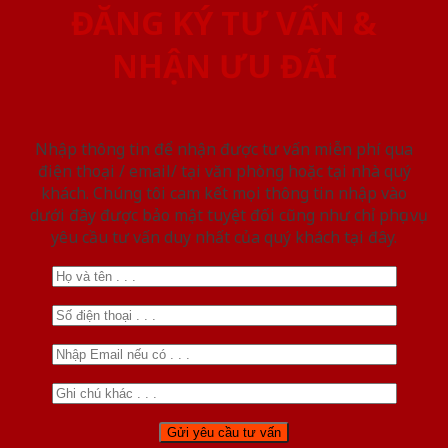
ĐĂNG KÝ TƯ VẤN &
NHẬN ƯU ĐÃI
Nhập thông tin để nhận được tư vấn miễn phí qua
điện thoại / email/ tại văn phòng hoặc tại nhà quý
khách. Chúng tôi cam kết mọi thông tin nhập vào
dưới đây được bảo mật tuyệt đối cũng như chỉ phục vụ
yêu cầu tư vấn duy nhất của quý khách tại đây.