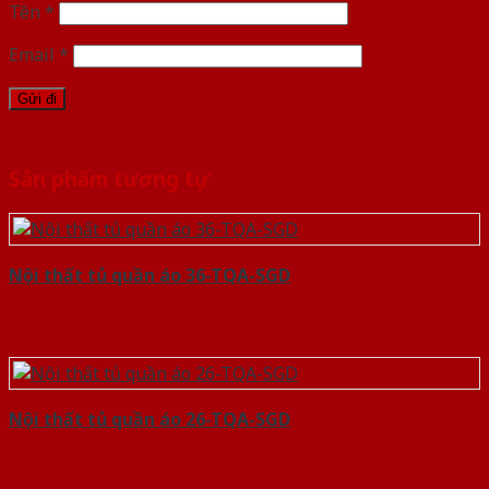
Tên
*
Email
*
Sản phẩm tương tự
Nội thất tủ quần áo 36-TQA-SGD
Nội thất tủ quần áo 26-TQA-SGD