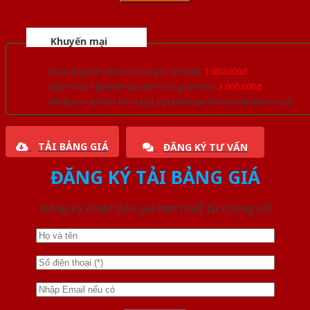
Khuyến mại
Quà tặng đồ nội thất trang trí lên đến
1.000.000đ
Giảm trực tiếp khi mua đơn hàng lớn hơn
3.000.000đ
Nhiều ưu đãi lớn khi đăng ký tài khoản thành viên thân thiết
TẢI BẢNG GIÁ
ĐĂNG KÝ TƯ VẤN
ĐĂNG KÝ TẢI BẢNG GIÁ
Đăng ký nhận báo giá mới nhất từ chúng tôi