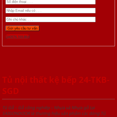
Gọi 0976.169.864
Tủ nội thất kệ bếp 24-TKB-
SGD
Tủ Gỗ – Gỗ công nghiêp – Nhựa và Nhựa gỗ tại
SAIGONDOOR là thương hiệu sản phẩm các dòng Tủ