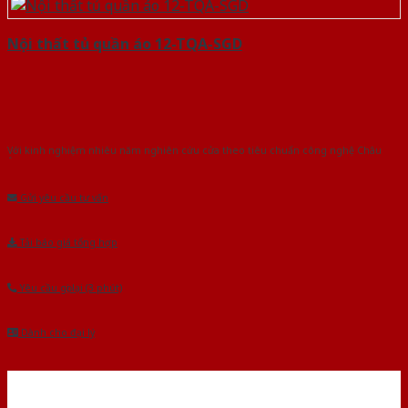
Nội thất tủ quần áo 12-TQA-SGD
Với kinh nghiệm nhiêu năm nghiên cứu cửa theo tiêu chuẩn công nghệ Châu
Âu.Chúng tôi tự tin là nhà sản xuất & cung cấp hàng đầu tại Việt Nam!
Gửi yêu cầu tư vấn
Tải báo giá tổng hợp
Yêu cầu gọi lại (3 phút)
Dành cho đại lý