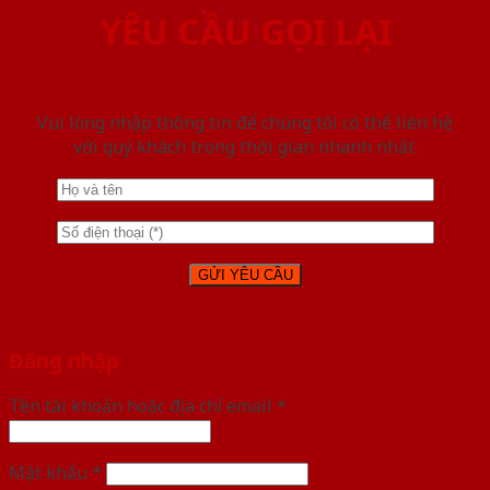
YÊU CẦU GỌI LẠI
Vui lòng nhập thông tin để chúng tôi có thể liên hệ
với quý khách trong thời gian nhanh nhất.
Đăng nhập
Tên tài khoản hoặc địa chỉ email
*
Mật khẩu
*