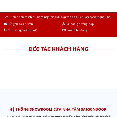
Với kinh nghiệm nhiêu năm nghiên cứu cửa theo tiêu chuẩn công nghệ Châu
Âu.Chúng tôi tự tin là nhà sản xuất & cung cấp hàng đầu tại Việt Nam!
Gửi yêu cầu tư vấn
Tải báo giá tổng hợp
Yêu cầu gọi lại (3 phút)
Dành cho đại lý
ĐỐI TÁC KHÁCH HÀNG
HỆ THỐNG SHOWROOM CỬA NHÀ TẮM SAIGONDOOR
SAIGONDOOR luôn nỗ lực mang đến cho đối tác và khách