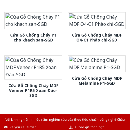
Cửa Gỗ Chống Cháy P1
Cửa Gỗ Chống Cháy MDF
cho khach san-SGD
O4-C1 Phào chi-SGD
Cửa Gỗ Chống Cháy MDF
Melamine P1-SGD
Cửa Gỗ Chống Cháy MDF
Veneer P1R5 Xoan Đào-
SGD
Với kinh nghiệm nhiêu năm nghiên cứu cửa theo tiêu chuẩn công nghệ Châu
Âu.Chúng tôi tự tin là nhà sản xuất & cung cấp hàng đầu tại Việt Nam!
Gửi yêu cầu tư vấn
Tải báo giá tổng hợp