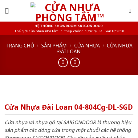
Skip
to
content
HỆ THỐNG SHOWROOM SAIGONDOOR
Thế giới Cửa nhựa nhà tắm lõi thép chống nước tại Sài Gòn từ 2010
TRANG CHỦ
/
SẢN PHẨM
/
CỬA NHỰA
/
CỬA NHỰA
ĐÀI LOAN
Cửa Nhựa Đài Loan 04-804Cg-DL-SGD
Cửa nhựa và nhựa gỗ tại SAIGONDOOR là thương hiệu
sản phẩm các dòng cửa trong một chuỗi các hệ thống
Showroom SAIGONDOOR. Chuyên sản xuất và phân